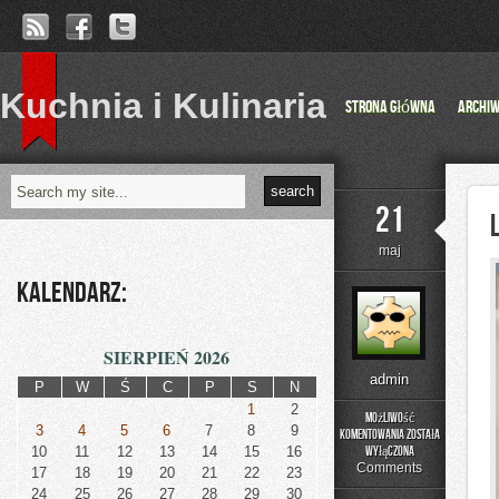
Kuchnia i Kulinaria
Strona główna
Archi
21
maj
Kalendarz:
SIERPIEŃ 2026
admin
P
W
Ś
C
P
S
N
1
2
Możliwość
3
4
5
6
7
8
9
komentowania
została
Laboratorium
10
11
12
13
14
15
16
wyłączona
Idei
Comments
17
18
19
20
21
22
23
24
25
26
27
28
29
30