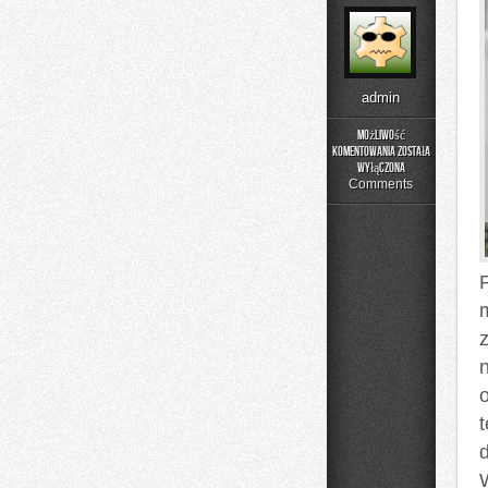
admin
Możliwość
komentowania
została
Aktualności
wyłączona
i
Comments
Wydarzenia