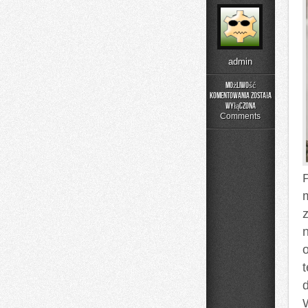
admin
Możliwość
komentowania
została
Aktualności
wyłączona
i
Comments
Wydarzenia