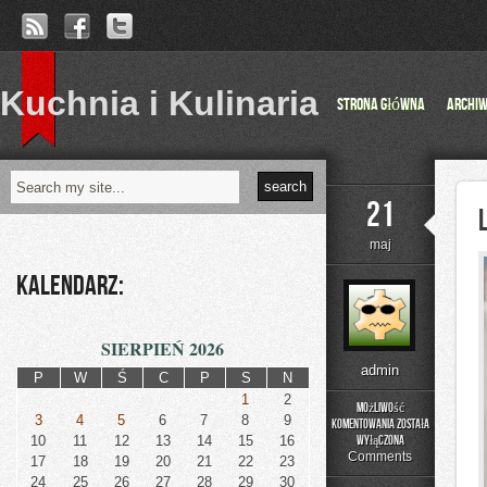
Kuchnia i Kulinaria
Strona główna
Archi
21
maj
Kalendarz:
SIERPIEŃ 2026
admin
P
W
Ś
C
P
S
N
1
2
Możliwość
3
4
5
6
7
8
9
komentowania
została
Laboratorium
10
11
12
13
14
15
16
wyłączona
Idei
Comments
17
18
19
20
21
22
23
24
25
26
27
28
29
30