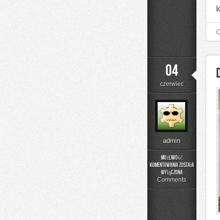
04
czerwiec
admin
Możliwość
komentowania
została
DIY
wyłączona
–
Comments
Projekty
Krok
po
Kroku