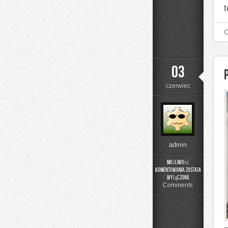
t
03
czerwiec
admin
Możliwość
komentowania
została
Poradnik
wyłączona
Rodzica
Comments