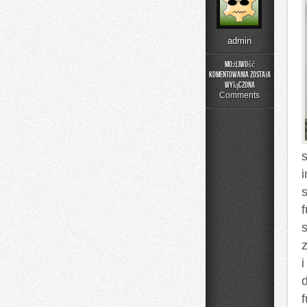
admin
Możliwość
komentowania
została
Rehabilitacja
wyłączona
i
Comments
Fizjoterapia
s
i
d