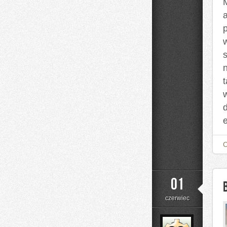
t
01
czerwiec