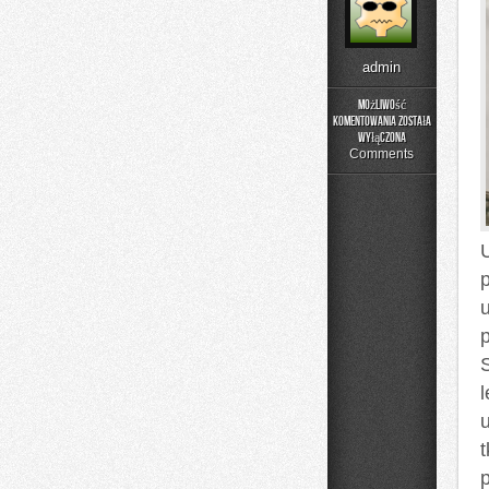
admin
Możliwość
komentowania
została
Poradnik
wyłączona
Prania
Comments
l