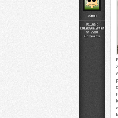
admin
Możliwość
komentowania
została
Buty
wyłączona
sportowe
Comments
r
M