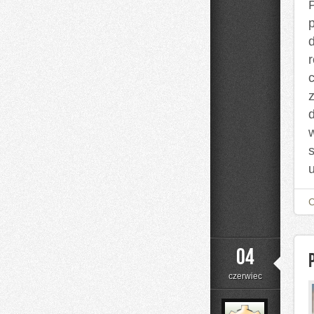
04
czerwiec