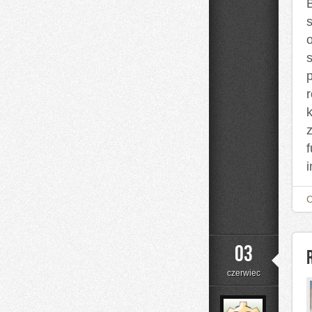
B
03
czerwiec