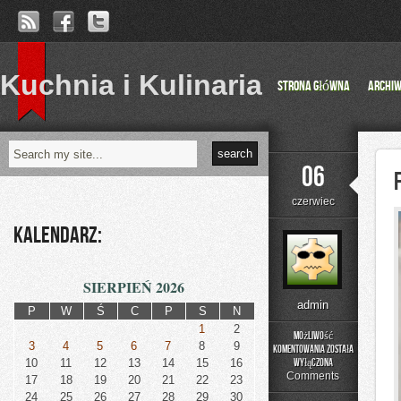
Kuchnia i Kulinaria
Strona główna
Archi
06
czerwiec
Kalendarz:
SIERPIEŃ 2026
admin
P
W
Ś
C
P
S
N
1
2
Możliwość
3
4
5
6
7
8
9
komentowania
została
Fotografia
10
11
12
13
14
15
16
wyłączona
Comments
17
18
19
20
21
22
23
24
25
26
27
28
29
30