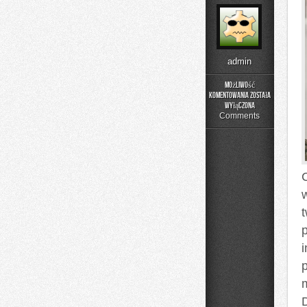
admin
Możliwość
komentowania
została
Kolej
wyłączona
w
Comments
Europie
i