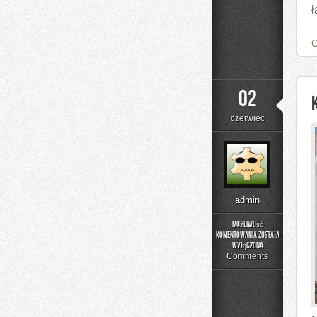
02
czerwiec
admin
Możliwość
komentowania
została
Kolory
wyłączona
i
Comments
materiały