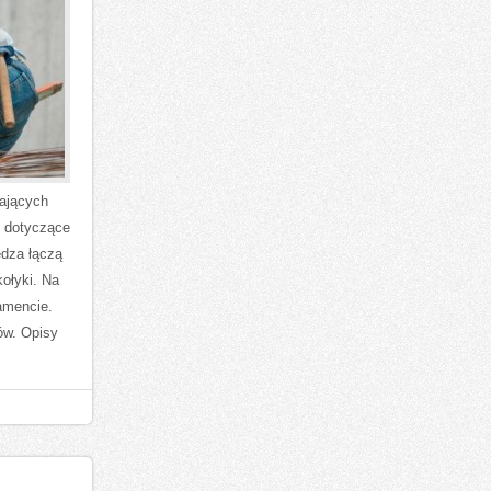
hających
i dotyczące
edza łączą
ołyki. Na
amencie.
ów. Opisy