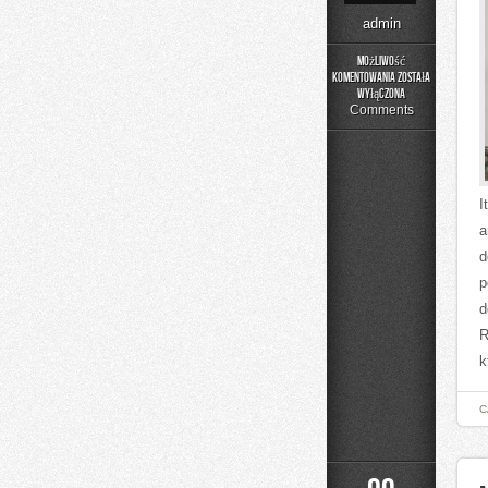
admin
Możliwość
komentowania
została
Meble
wyłączona
Premium
Comments
i
Designerskie
I
a
d
p
d
R
k
C