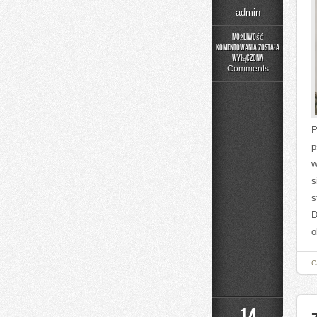
admin
Możliwość
komentowania
została
Adopcja
wyłączona
i
Comments
Opieka
P
p
w
s
s
D
o
C