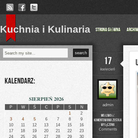
Kuchnia i Kulinaria
Strona główna
Archi
17
kwiecień
Kalendarz:
SIERPIEŃ 2026
admin
P
W
Ś
C
P
S
N
1
2
Możliwość
3
4
5
6
7
8
9
komentowania
została
Urbanistyka
10
11
12
13
14
15
16
wyłączona
i
Comments
17
18
19
20
21
22
23
Miasta
24
25
26
27
28
29
30