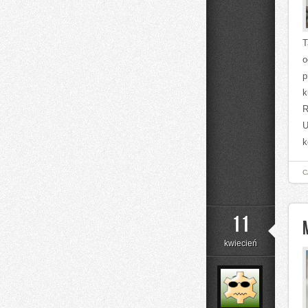
T
o
p
k
R
U
k
C
11
kwiecień