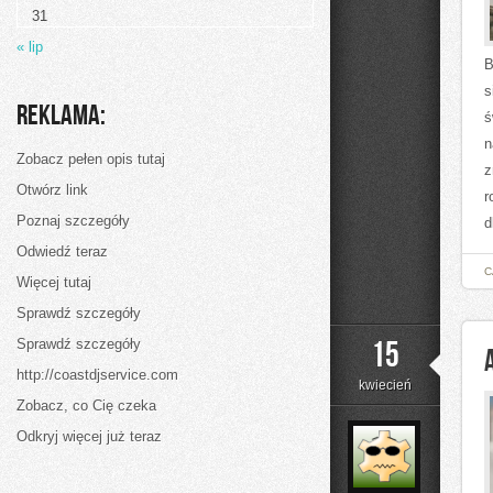
31
« lip
B
s
Reklama:
ś
n
Zobacz pełen opis tutaj
z
Otwórz link
r
Poznaj szczegóły
d
Odwiedź teraz
C
Więcej tutaj
Sprawdź szczegóły
15
Sprawdź szczegóły
http://coastdjservice.com
kwiecień
Zobacz, co Cię czeka
Odkryj więcej już teraz