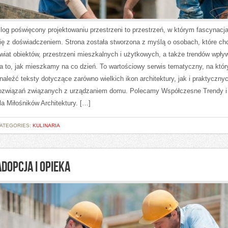
log poświęcony projektowaniu przestrzeni to przestrzeń, w którym fascynacj
ię z doświadczeniem. Strona została stworzona z myślą o osobach, które ch
wiat obiektów, przestrzeni mieszkalnych i użytkowych, a także trendów wpły
a to, jak mieszkamy na co dzień. To wartościowy serwis tematyczny, na kt
naleźć teksty dotyczące zarówno wielkich ikon architektury, jak i praktyczny
ozwiązań związanych z urządzaniem domu. Polecamy Współczesne Trendy i
la Miłośników Architektury. […]
ATEGORIES:
KULINARIA
ADOPCJA I OPIEKA