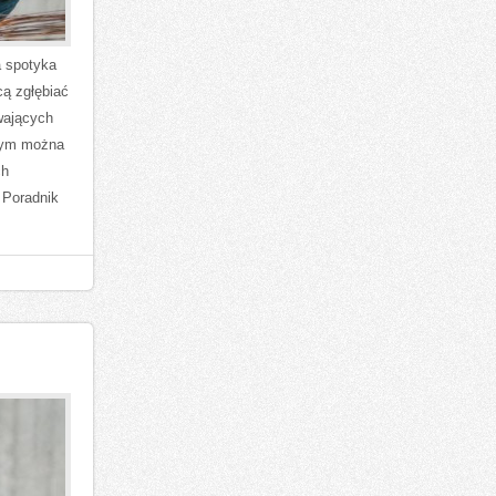
a spotyka
cą zgłębiać
wających
órym można
ch
 Poradnik