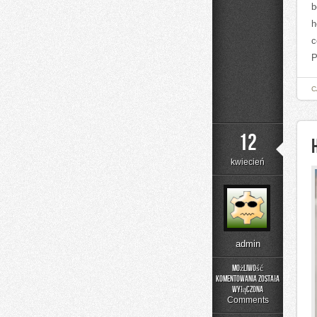
b
h
c
P
C
12
kwiecień
admin
Możliwość
komentowania
została
Historia
wyłączona
Gastronomii
Comments