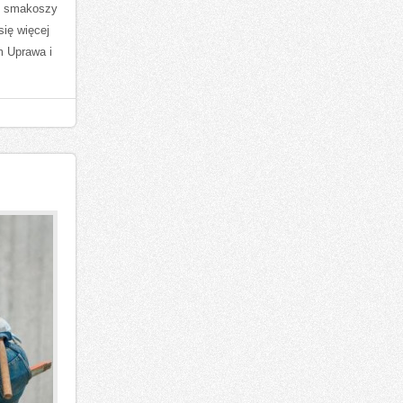
j, smakoszy
się więcej
m Uprawa i