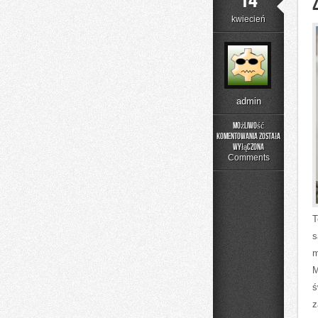
14
kwiecień
admin
Możliwość
komentowania
została
Zdrowie
wyłączona
i
Comments
Regeneracja
T
s
m
M
ś
z