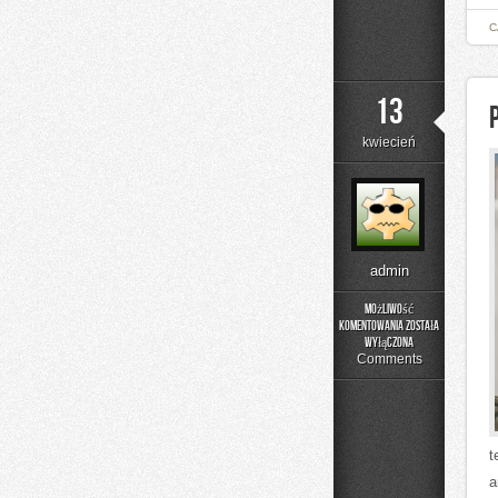
C
13
kwiecień
admin
Możliwość
komentowania
została
Porady
wyłączona
i
Comments
Triki
Kawowe
t
a