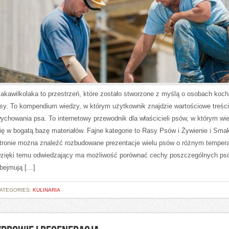
akawilkolaka to przestrzeń, które zostało stworzone z myślą o osobach koc
sy. To kompendium wiedzy, w którym użytkownik znajdzie wartościowe treśc
ychowania psa. To internetowy przewodnik dla właścicieli psów, w którym wi
ię w bogatą bazę materiałów. Fajne kategorie to Rasy Psów i Żywienie i Smak
tronie można znaleźć rozbudowane prezentacje wielu psów o różnym temper
zięki temu odwiedzający ma możliwość porównać cechy poszczególnych ps
bejmują […]
ATEGORIES:
KULINARIA