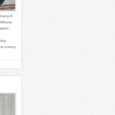
linarnych
 Witryna
ndach i
edzą.
 na szerszy