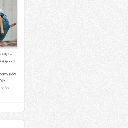
e się na
dzających
ą pomysłów
DIY i
 osób,