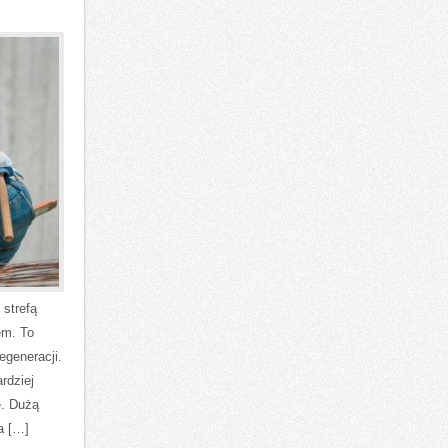
 strefą
em. To
egeneracji.
rdziej
e. Dużą
a […]