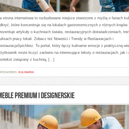
a strona internetowa to rozbudowane miejsce stworzone z myślą o fanach ku
dkryć, które koncentruje się na lokalach gastronomicznych z różnych krajów.
rezentuje artykuły o kuchniach świata, restauracyjnych doświadczeniach, tre
ulisach pracy lokali. Zobacz też Nowości i Trendy w Restauracjach i
estauracjaSpichlerz. To portal, który łączy kulinarne emocje z praktyczną wi
żytkownik może liczyć zarówno na interesujące teksty o restauracjach, jak i
ontekst związany z kuchnią, […]
ATEGORIES:
KULINARIA
MEBLE PREMIUM I DESIGNERSKIE