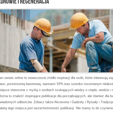
ZDROWIE I REGENERACJA
en serwis online to nowoczesne źródło inspiracji dla osób, które interesują się
aun, przestrzenią basenową, wannami SPA oraz szeroko rozumianym relaks
iejsce stworzone z myślą o osobach szukających wiedzy o cieple, wodzie i r
ożna tu znaleźć inspirujące publikacje dla początkujących, ale również dla ba
wiadomych odbiorców. Zobacz także Akcesoria i Gadżety i Rytuały i Tradycj
aletą tego miejsca jest wszechstronność publikacji. Nie mamy tu do czynieni