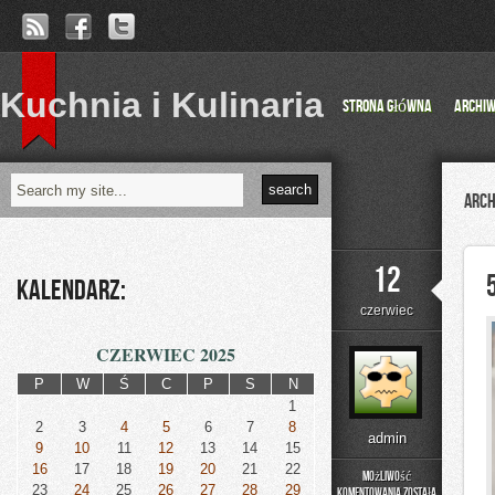
Kuchnia i Kulinaria
Strona główna
Archi
Arch
12
Kalendarz:
czerwiec
CZERWIEC 2025
P
W
Ś
C
P
S
N
1
2
3
4
5
6
7
8
admin
9
10
11
12
13
14
15
16
17
18
19
20
21
22
Możliwość
23
24
25
26
27
28
29
komentowania
została