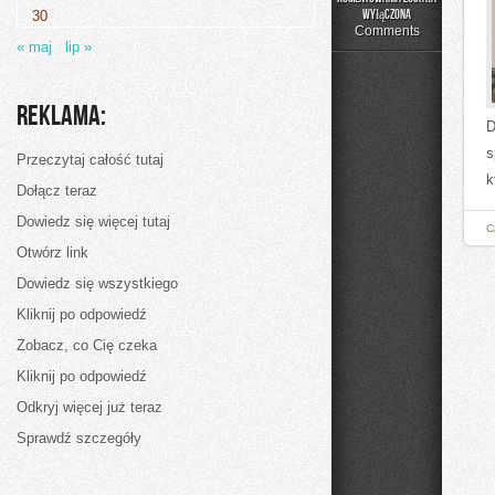
5
wyłączona
30
pysznych
Comments
« maj
lip »
przepisów
na
smoothie
z
Reklama:
mango
D
s
Przeczytaj całość tutaj
k
Dołącz teraz
Dowiedz się więcej tutaj
C
Otwórz link
Dowiedz się wszystkiego
Kliknij po odpowiedź
Zobacz, co Cię czeka
Kliknij po odpowiedź
Odkryj więcej już teraz
Sprawdź szczegóły