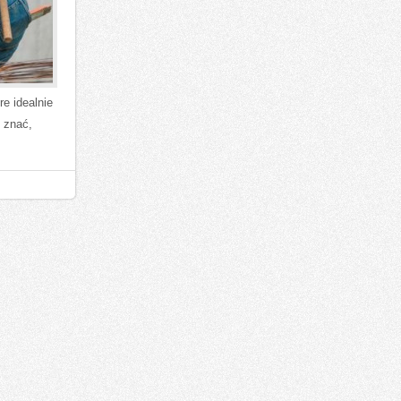
e idealnie
e znać,