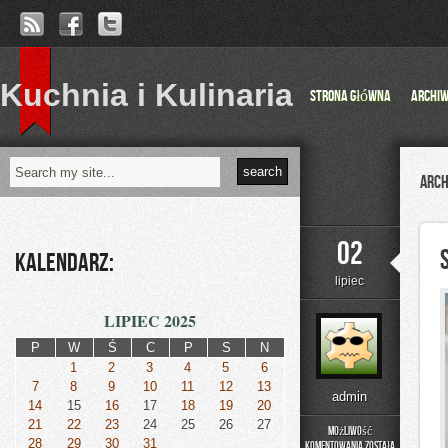
Kuchnia i Kulinaria
Strona główna
Archi
Arch
02
Kalendarz:
lipiec
LIPIEC 2025
P
W
Ś
C
P
S
N
1
2
3
4
5
6
7
8
9
10
11
12
13
admin
14
15
16
17
18
19
20
21
22
23
24
25
26
27
Możliwość
28
29
30
31
komentowania
została