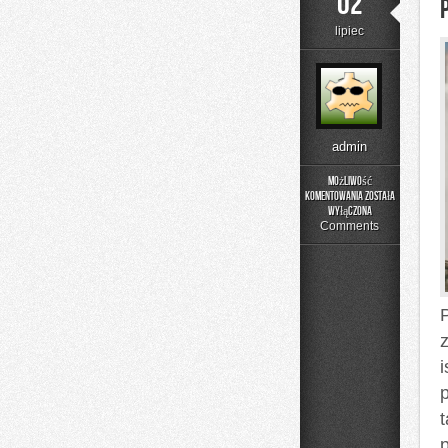
02
lipiec
admin
Możliwość
komentowania
została
Psychologia
wyłączona
Comments