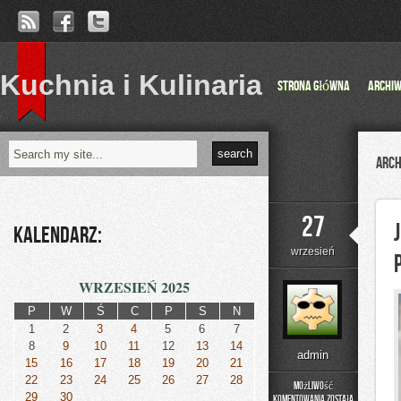
Kuchnia i Kulinaria
Strona główna
Archi
Arch
27
Kalendarz:
wrzesień
WRZESIEŃ 2025
P
W
Ś
C
P
S
N
1
2
3
4
5
6
7
8
9
10
11
12
13
14
admin
15
16
17
18
19
20
21
22
23
24
25
26
27
28
Możliwość
29
30
komentowania
została