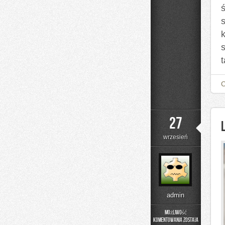
k
27
wrzesień
admin
Możliwość
komentowania
została