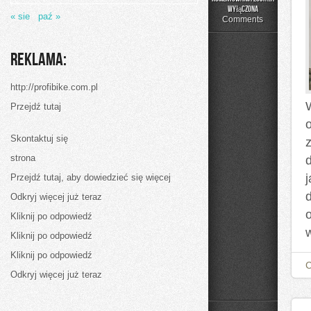
Jedną
wyłączona
« sie
paź »
z
Comments
części
indywidualności
człowieka
Reklama:
jest
jego
poczucie
http://profibike.com.pl
piękna
Przejdź tutaj
Skontaktuj się
strona
Przejdź tutaj, aby dowiedzieć się więcej
d
Odkryj więcej już teraz
Kliknij po odpowiedź
w
Kliknij po odpowiedź
Kliknij po odpowiedź
Odkryj więcej już teraz