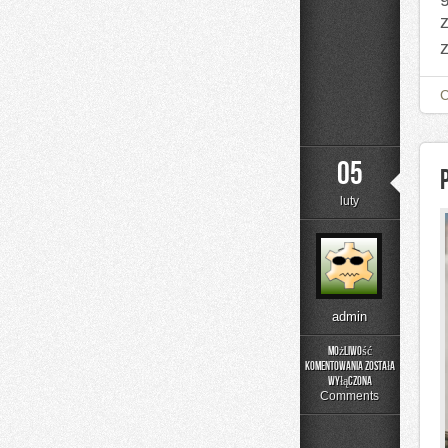
05
luty
admin
Możliwość
komentowania
została
Przedsiębiorczość
wyłączona
Comments