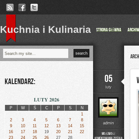
Kuchnia i Kulinaria
Strona główna
Archi
Arch
05
Kalendarz:
luty
LUTY 2026
P
W
Ś
C
P
S
N
1
2
3
4
5
6
7
8
admin
9
10
11
12
13
14
15
16
17
18
19
20
21
22
Możliwość
23
24
25
26
27
28
komentowania
została