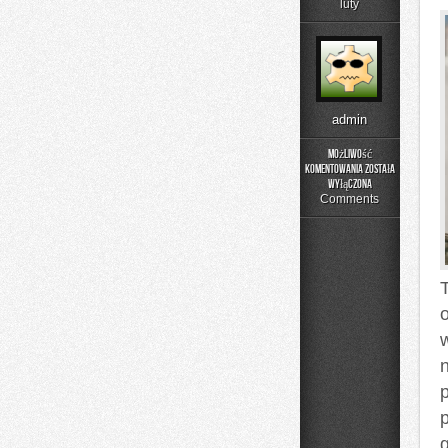
luty
admin
Możliwość
komentowania
została
Noclegi
wyłączona
i
Comments
agroturystyka
o
w
p
p
g