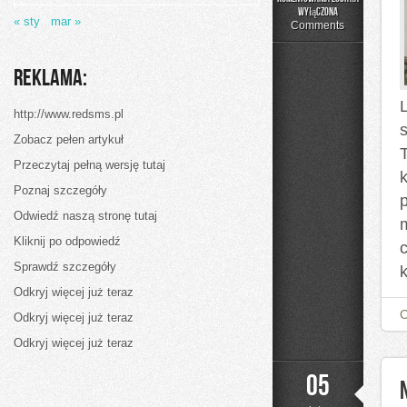
Wstyd
wyłączona
« sty
mar »
i
Comments
Poczucie
Winny
Reklama:
http://www.redsms.pl
Zobacz pełen artykuł
T
Przeczytaj pełną wersję tutaj
k
Poznaj szczegóły
Odwiedź naszą stronę tutaj
Kliknij po odpowiedź
Sprawdź szczegóły
Odkryj więcej już teraz
Odkryj więcej już teraz
Odkryj więcej już teraz
05