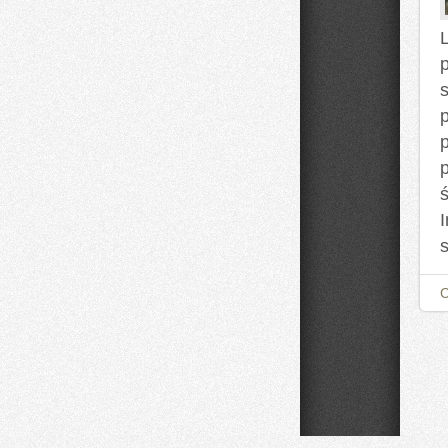
L
ś
I