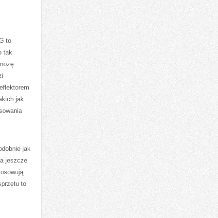
G to
o tak
gnozę
zi
eflektorem
akich jak
asowania
dobnie jak
 a jeszcze
tosowują
przętu to