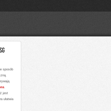
SG
ie sposób
czną.
grywają
ens
.
ź jest
ra ułatwia