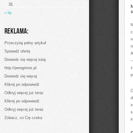
Rozwiązania
31
w
N
Dziedzinie
« lip
USG
Simens
N
Reklama:
c
n
Przeczytaj pełny artykuł
n
Sprawdź ofertę
A
Dowiedz się więcej tutaj
–
z
http://peregrinos.pl
p
Dowiedz się więcej
Kliknij po odpowiedź
C
Odkryj więcej już teraz
d
Kliknij po odpowiedź
i
Odkryj więcej już teraz
s
Zobacz, co Cię czeka
i
O