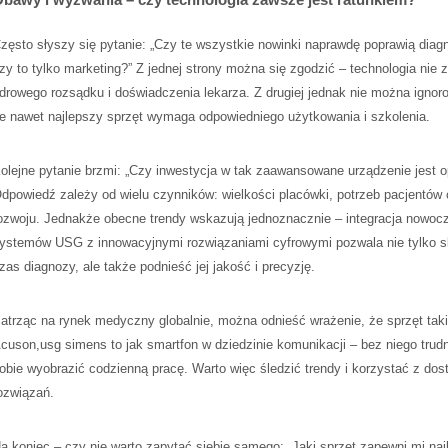
zęsto słyszy się pytanie: „Czy te wszystkie nowinki naprawdę poprawią diag
zy to tylko marketing?” Z jednej strony można się zgodzić – technologia nie z
drowego rozsądku i doświadczenia lekarza. Z drugiej jednak nie można ignor
e nawet najlepszy sprzęt wymaga odpowiedniego użytkowania i szkolenia.
olejne pytanie brzmi: „Czy inwestycja w tak zaawansowane urządzenie jest o
dpowiedź zależy od wielu czynników: wielkości placówki, potrzeb pacjentów
ozwoju. Jednakże obecne trendy wskazują jednoznacznie – integracja nowo
ystemów USG z innowacyjnymi rozwiązaniami cyfrowymi pozwala nie tylko s
zas diagnozy, ale także podnieść jej jakość i precyzję.
atrząc na rynek medyczny globalnie, można odnieść wrażenie, że sprzęt taki
cuson,usg simens to jak smartfon w dziedzinie komunikacji – bez niego trud
obie wyobrazić codzienną pracę. Warto więc śledzić trendy i korzystać z do
ozwiązań.
a koniec – czy nie warto zapytać siebie samego: „Jaki sprzęt zapewni mi naj