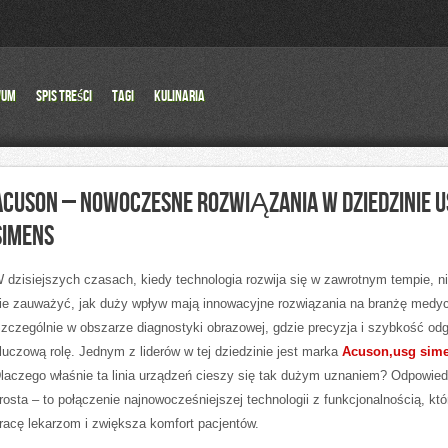
wum
Spis Treści
Tagi
Kulinaria
ACUSON – NOWOCZESNE ROZWIĄZANIA W DZIEDZINIE U
SIMENS
 dzisiejszych czasach, kiedy technologia rozwija się w zawrotnym tempie, n
ie zauważyć, jak duży wpływ mają innowacyjne rozwiązania na branżę medy
zczególnie w obszarze diagnostyki obrazowej, gdzie precyzja i szybkość od
luczową rolę. Jednym z liderów w tej dziedzinie jest marka
Acuson,usg sim
laczego właśnie ta linia urządzeń cieszy się tak dużym uznaniem? Odpowied
rosta – to połączenie najnowocześniejszej technologii z funkcjonalnością, któ
racę lekarzom i zwiększa komfort pacjentów.