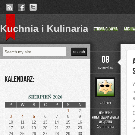
Kuchnia i Kulinaria
Strona główna
Archi
08
czerwiec
Kalendarz:
W
n
SIERPIEŃ 2026
S
admin
P
W
Ś
C
P
S
N
k
1
2
Możliwość
D
3
4
5
6
7
8
9
komentowania
została
p
Acuson
10
11
12
13
14
15
16
wyłączona
–
Comments
p
17
18
19
20
21
22
23
Nowoczesne
24
25
26
27
28
29
30