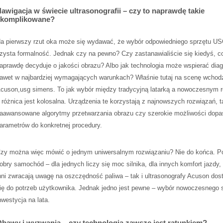
awigacja w świecie ultrasonografii – czy to naprawdę takie
skomplikowane?
a pierwszy rzut oka może się wydawać, że wybór odpowiedniego sprzętu US
zysta formalność. Jednak czy na pewno? Czy zastanawialiście się kiedyś, c
aprawdę decyduje o jakości obrazu? Albo jak technologia może wspierać dia
awet w najbardziej wymagających warunkach? Właśnie tutaj na scenę wchod
cuson,usg simens. To jak wybór między tradycyjną latarką a nowoczesnym r
 różnica jest kolosalna. Urządzenia te korzystają z najnowszych rozwiązań, t
aawansowane algorytmy przetwarzania obrazu czy szerokie możliwości dop
arametrów do konkretnej procedury.
zy można więc mówić o jednym uniwersalnym rozwiązaniu? Nie do końca. Po
obry samochód – dla jednych liczy się moc silnika, dla innych komfort jazdy,
nni zwracają uwagę na oszczędność paliwa – tak i ultrasonografy Acuson dos
ię do potrzeb użytkownika. Jednak jedno jest pewne – wybór nowoczesnego s
nwestycja na lata.
bawy i wyzwania – czy technologia zawsze jest ratunkiem?