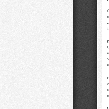
C
c
z
ż
K
O
r
s
c
P
A
s
r
N