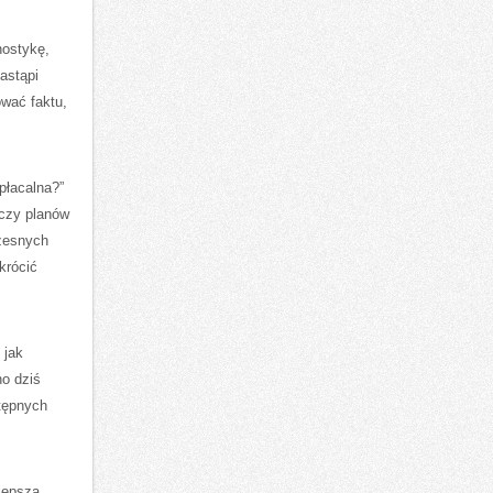
nostykę,
astąpi
ować faktu,
płacalna?”
 czy planów
czesnych
krócić
 jak
no dziś
stępnych
lepszą