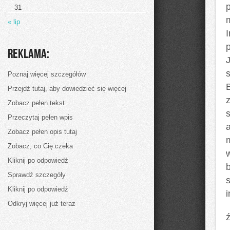
potem
31
nie
narzekać
« lip
na
wykonanie
I
własnego
domu
Reklama:
jednorodzinnego?
Poznaj więcej szczegółów
Przejdź tutaj, aby dowiedzieć się więcej
z
Zobacz pełen tekst
Przeczytaj pełen wpis
Zobacz pełen opis tutaj
Zobacz, co Cię czeka
Kliknij po odpowiedź
Sprawdź szczegóły
Kliknij po odpowiedź
Odkryj więcej już teraz
ź