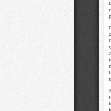
k
p
z
t