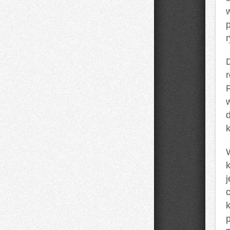
w
r
k
p