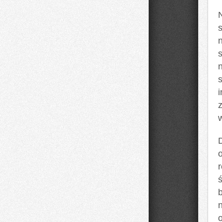
n
s
ś
n