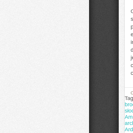
Tag
bro
sł
Am
arc
Ard