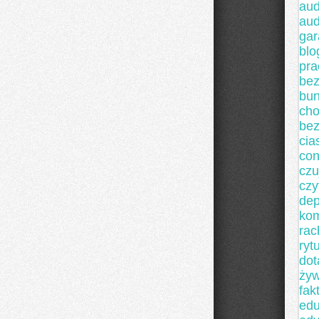
au
aud
ga
blo
pra
bez
bun
ch
bez
cia
con
czu
czy
dep
kom
ra
ryt
dot
żyw
fak
edu