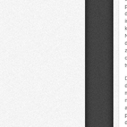
N
m
d