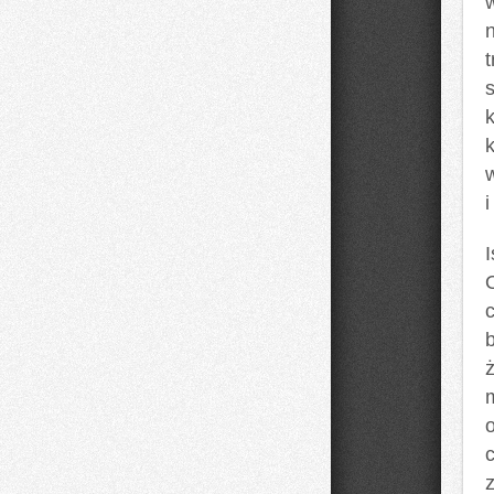
t
i
c