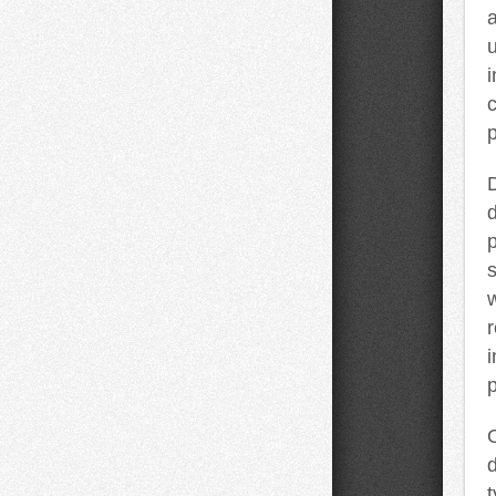
c
w
i
t