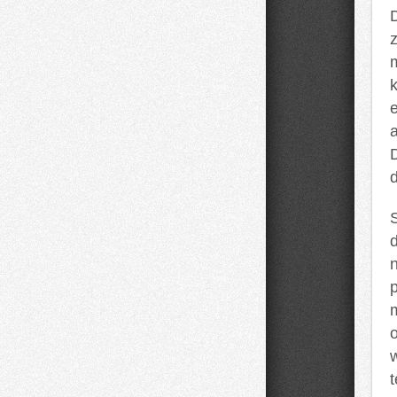
k
d
n