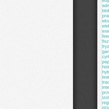
edy
adm
blo
pra
eks
ele
ese
fee
fisz
fry
gar
cyr
pap
his
hyb
tea
tra
int
prz
izo
reg
dzi