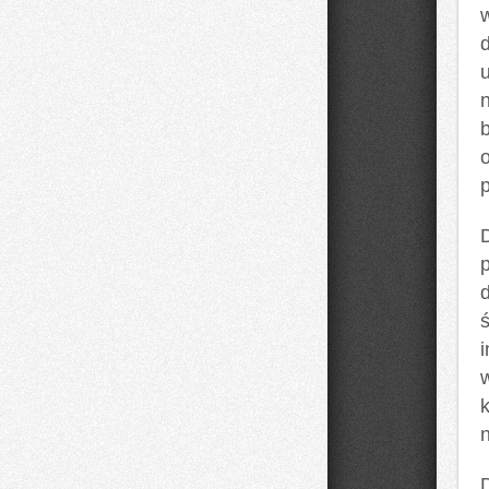
o
p
n