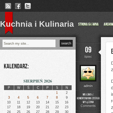
Kuchnia i Kulinaria
Strona główna
Archi
09
lipiec
Kalendarz:
SIERPIEŃ 2026
admin
P
W
Ś
C
P
S
N
1
2
Możliwość
3
4
5
6
7
8
9
komentowania
została
r
Energooszczędność
10
11
12
13
14
15
16
wyłączona
i
Comments
17
18
19
20
21
22
23
Ekologia
24
25
26
27
28
29
30