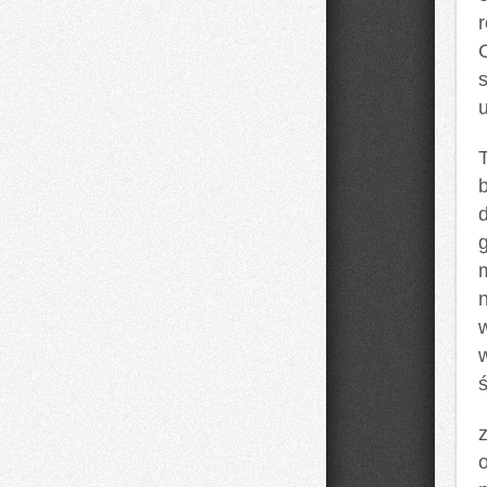
s
d
n
w
z