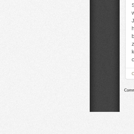
J
h
b
k
c
Comme