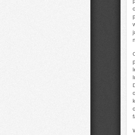
j
O
f