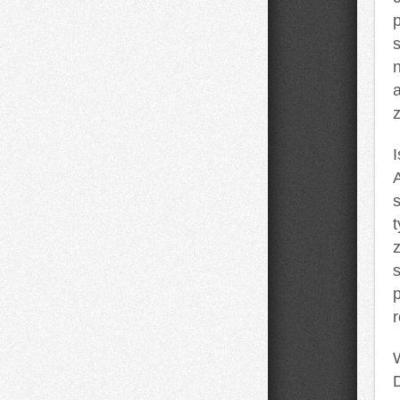
I
A
t
s
W
D