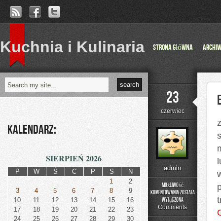
Kuchnia i Kulinaria
Strona główna
Archi
23
czerwiec
z
Kalendarz:
SIERPIEŃ 2026
admin
P
W
Ś
C
P
S
N
1
2
Możliwość
3
4
5
6
7
8
9
komentowania
została
Epokowe
10
11
12
13
14
15
16
wyłączona
Moment
Comments
17
18
19
20
21
22
23
w
24
25
26
27
28
29
30