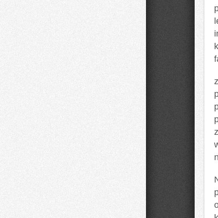
l
k
f
p