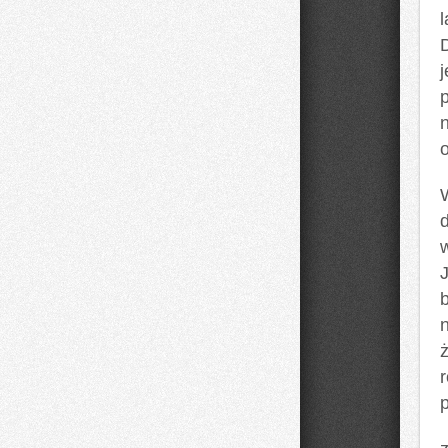
l
o
ż