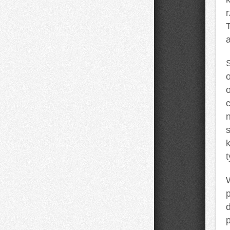
T
a
S
n
t
d