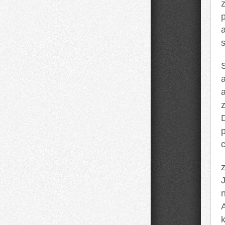
z
a
c