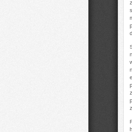
s
n
e
p
z