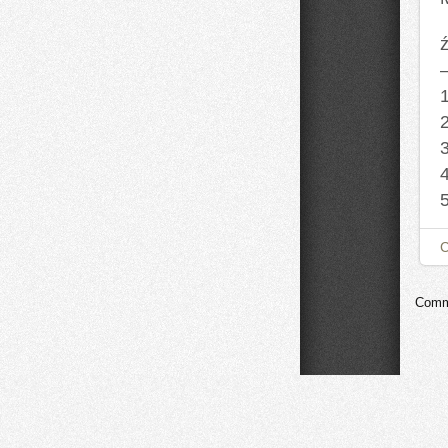
ź
Comme