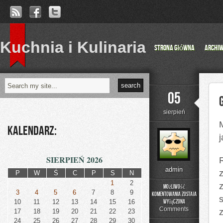
Kuchnia i Kulinaria
Strona główna
Archi
05
sierpień
Kalendarz:
SIERPIEŃ 2026
admin
P
W
Ś
C
P
S
N
1
2
Możliwość
3
4
5
6
7
8
9
komentowania
została
s
Gałąź
10
11
12
13
14
15
16
wyłączona
przemysłu
Comments
17
18
19
20
21
22
23
elektromaszynowego
24
25
26
27
28
29
30