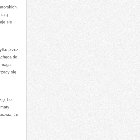
atorskich
niają
aje się
ylko przez
zachęca do
wymaga
czący się
ję, bo
ematy
prawia, że