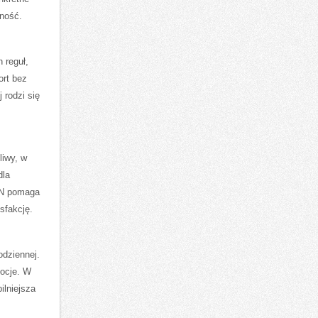
nność.
 reguł,
ort bez
 rodzi się
iwy, w
dla
UN pomaga
sfakcję.
odziennej.
mocje. W
ilniejsza