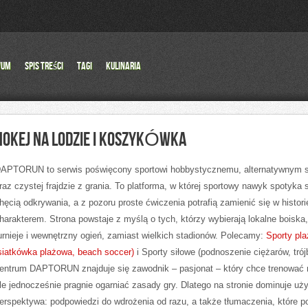
wum
Spis Treści
Tagi
Kulinaria
HOKEJ NA LODZIE I KOSZYKÓWKA
APTORUN to serwis poświęcony sportowi hobbystycznemu, alternatywnym 
raz czystej frajdzie z grania. To platforma, w której sportowy nawyk spotyka s
hęcią odkrywania, a z pozoru proste ćwiczenia potrafią zamienić się w histori
harakterem. Strona powstaje z myślą o tych, którzy wybierają lokalne boiska
urnieje i wewnętrzny ogień, zamiast wielkich stadionów. Polecamy:
Sporty pl
siatkówka plażowa, beach soccer)
i Sporty siłowe (podnoszenie ciężarów, trój
entrum DAPTORUN znajduje się zawodnik – pasjonat – który chce trenować 
le jednocześnie pragnie ogarniać zasady gry. Dlatego na stronie dominuje uż
erspektywa: podpowiedzi do wdrożenia od razu, a także tłumaczenia, które p