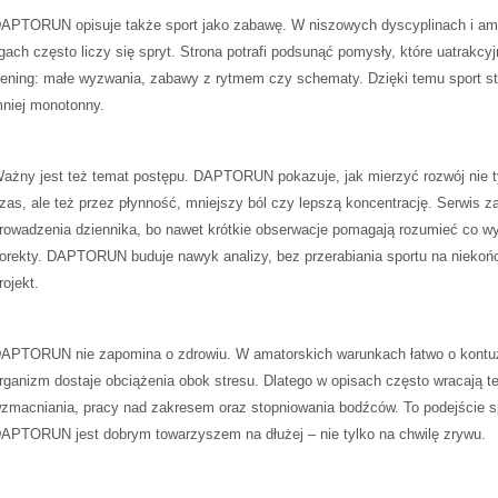
APTORUN opisuje także sport jako zabawę. W niszowych dyscyplinach i am
igach często liczy się spryt. Strona potrafi podsunąć pomysły, które uatrakcyj
rening: małe wyzwania, zabawy z rytmem czy schematy. Dzięki temu sport st
niej monotonny.
ażny jest też temat postępu. DAPTORUN pokazuje, jak mierzyć rozwój nie t
zas, ale też przez płynność, mniejszy ból czy lepszą koncentrację. Serwis 
rowadzenia dziennika, bo nawet krótkie obserwacje pomagają rozumieć co 
orekty. DAPTORUN buduje nawyk analizy, bez przerabiania sportu na niekoń
rojekt.
APTORUN nie zapomina o zdrowiu. W amatorskich warunkach łatwo o kontuz
rganizm dostaje obciążenia obok stresu. Dlatego w opisach często wracają t
zmacniania, pracy nad zakresem oraz stopniowania bodźców. To podejście s
APTORUN jest dobrym towarzyszem na dłużej – nie tylko na chwilę zrywu.