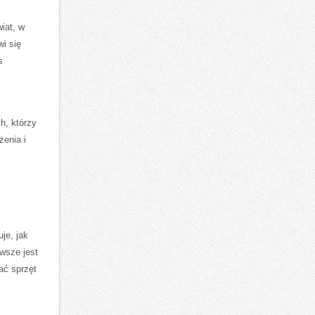
iat, w
i się
s
h, którzy
żenia i
je, jak
awsze jest
ać sprzęt