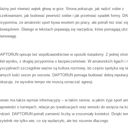
ażny jest również wątek głowy w grze. Strona pokazuje, jak radzić sobie z
czekiwaniami, jak budować pewność siebie i jak przetrwać spadek formy.
rzypomina, że amatorski sport bywa resetem po pracy, ale potrafi też stać si
bowiązkiem. Dlatego w tekstach pojawiają się narzędzia, które pomagają ut
ównowagę.
APTORUN opisuje też współzawodnictwo w sposób świadomy. Z jednej stron
łód wyniku, z drugiej przypomina o bezpieczeństwie. W amatorskich ligach i
yscyplinach szczególnie ważne są kultura rozmowy, bo często spotyka się t
amych ludzi sezon po sezonie. DAPTORUN pomaga budować dobrą reputację
okazuje, że wysokie tempo nie muszą oznaczać agresji.
erwis ma także wymiar informacyjny – w takim sensie, w jakim żyje sport am
apowiedzi o turniejach, relacje po rywalizacjach oraz wnioski do wzięcia na k
ydzień. DAPTORUN potrafi zamienić liczby w zrozumiały kontekst. Dzięki te
zytelnik nie tylko wie, co się wydarzyło, ale też rozumie dlaczego.