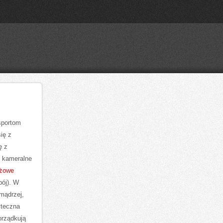
sportom
ię z
ę z
, kameralne
ażowe
bój). W
mądrzej,
yteczna
orządkują