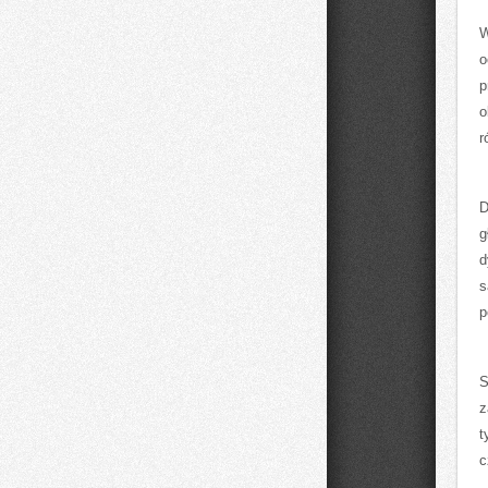
W
o
p
o
r
D
g
d
s
p
S
z
t
c