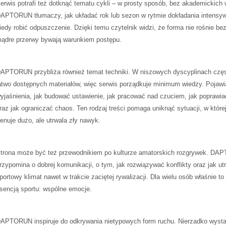
erwis potrafi też dotknąć tematu cykli – w prosty sposób, bez akademickich
APTORUN tłumaczy, jak układać rok lub sezon w rytmie dokładania intensyw
iedy robić odpuszczenie. Dzięki temu czytelnik widzi, że forma nie rośnie bez
ądre przerwy bywają warunkiem postępu.
APTORUN przybliża również temat techniki. W niszowych dyscyplinach częs
atwo dostępnych materiałów, więc serwis porządkuje minimum wiedzy. Pojawia
yjaśnienia, jak budować ustawienie, jak pracować nad czuciem, jak poprawia
raz jak ograniczać chaos. Ten rodzaj treści pomaga uniknąć sytuacji, w które
renuje dużo, ale utrwala zły nawyk.
trona może być też przewodnikiem po kulturze amatorskich rozgrywek. D
rzypomina o dobrej komunikacji, o tym, jak rozwiązywać konflikty oraz jak u
portowy klimat nawet w trakcie zaciętej rywalizacji. Dla wielu osób właśnie to 
sencją sportu: wspólne emocje.
APTORUN inspiruje do odkrywania nietypowych form ruchu. Nierzadko wysta