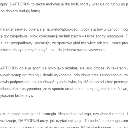
eguły. DAPTORUN to także motywacja dla tych, którzy wracają do ruchu po p
lbo dopiero budują formę.
harakter serwisu opiera się na wielowątkowości. Obok startów ulicznych mog
ię gry zespołowe, obok konkurencji technicznych – także sporty nietypowe. T
ie jest przypadkowy: pokazuje, że sportowy głód ma wiele odcieni i może pr
arówno do cyklicznych zajęć, jak i do jednorazowego wyzwania.
APTORUN opisuje sport nie tylko jako rezultat, ale jako proces. W tekstach
awyki: wstęp do treningu, detale wykonania, odbudowa oraz zapobieganie ur
erwis podpowiada, jak zbudować tygodniówkę, by iść do przodu bez przemęc
ednocześnie przypomina, że w sporcie amatorskim liczy się bezpieczeństwo,
yłącznie krótki zryw.
użo miejsca zajmuje też strategia. Niezależnie od tego, czy chodzi o mecz, 
ywalizację, DAPTORUN uczy, jak czytać sytuacje. To podejście pomaga zam
haos w plan, a napięcie przekuć w koncentrację. W tekstach pojawiają się ko