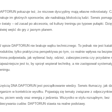
APTORUN pokazuje też, że niszowe dyscypliny mają własne mikroświaty. 
rakuje im głośnych sponsorów, ale nadrabiają bliskością ludzi. Serwis poma
e światy – od zasad po akcesoria, od kultury treningu po typowe pułapki. Dzi
atwiej wejść do gry z jasnym planem.
 opisie DAPTORUN nie brakuje wątku technicznego. To jednak nie jest katal
roduktów, tylko praktyczna perspektywa po tym, co realnie wpływa na bezpi
trona podpowiada, jak wybierać buty, odzież, zabezpieczenia czy przydatne 
ajważniejsze jest to, by sprzęt wspierał technikę, a nie zastępował systema
reningu.
zęścią DNA DAPTORUN jest porządkowanie wiedzy. Serwis tłumaczy, jak dz
rganizm w kontekście wysiłku. Pojawiają się tematy związane z odpoczynkie
nu, piciem wody oraz energią z jedzenia. Wszystko w stylu rozsądnym, bez
biecywania cudów. DAPTORUN stawia na realne podstawy.