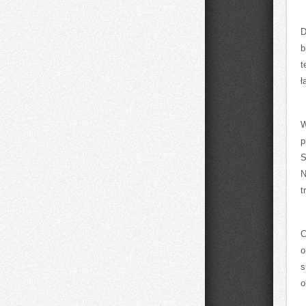
D
b
t
ł
W
p
S
N
t
C
o
s
o