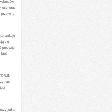
 wykresów.
ności oraz
 przerw, a
to brakuje
ją się
ć precyzję
j ktoś
APTORUN
trzymać
jest
rczy jedna