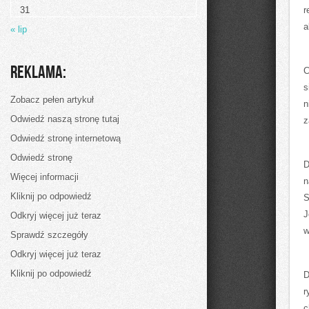
i
31
r
Koszykówka
a
« lip
Reklama:
C
s
Zobacz pełen artykuł
n
Odwiedź naszą stronę tutaj
z
Odwiedź stronę internetową
Odwiedź stronę
D
Więcej informacji
n
Kliknij po odpowiedź
S
J
Odkryj więcej już teraz
w
Sprawdź szczegóły
Odkryj więcej już teraz
Kliknij po odpowiedź
D
r
c