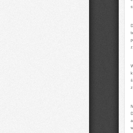
s
D
t
p
z
W
k
ś
z
N
D
a
w