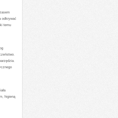
Czasem
ga odkrywać
ęki temu
og
eczeństwo.
narzędzia.
tycznego
iała
m, higieną