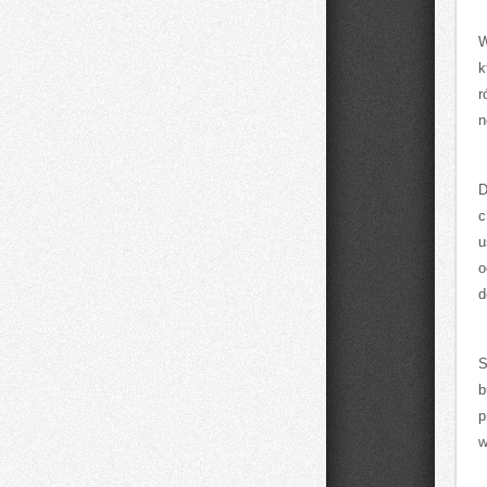
W
k
r
n
D
c
u
o
d
S
b
p
w