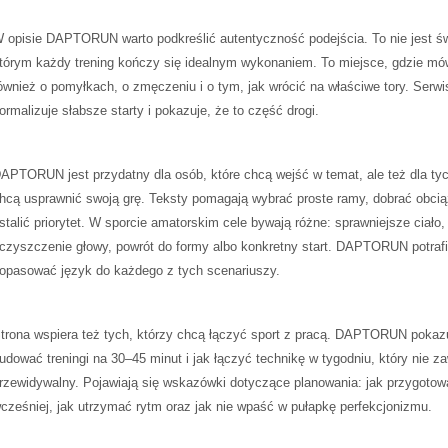
 opisie DAPTORUN warto podkreślić autentyczność podejścia. To nie jest św
tórym każdy trening kończy się idealnym wykonaniem. To miejsce, gdzie mów
ównież o pomyłkach, o zmęczeniu i o tym, jak wrócić na właściwe tory. Serwi
ormalizuje słabsze starty i pokazuje, że to część drogi.
APTORUN jest przydatny dla osób, które chcą wejść w temat, ale też dla tyc
hcą usprawnić swoją grę. Teksty pomagają wybrać proste ramy, dobrać obcią
stalić priorytet. W sporcie amatorskim cele bywają różne: sprawniejsze ciało,
czyszczenie głowy, powrót do formy albo konkretny start. DAPTORUN potrafi
opasować język do każdego z tych scenariuszy.
trona wspiera też tych, którzy chcą łączyć sport z pracą. DAPTORUN pokazu
udować treningi na 30–45 minut i jak łączyć technikę w tygodniu, który nie z
rzewidywalny. Pojawiają się wskazówki dotyczące planowania: jak przygotow
cześniej, jak utrzymać rytm oraz jak nie wpaść w pułapkę perfekcjonizmu.