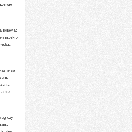
rzerwie
ą pojawiać
en przekrój
owadzić
 ważne są
azom.
zania.
 a nie
bieg czy
ienić
nkretne