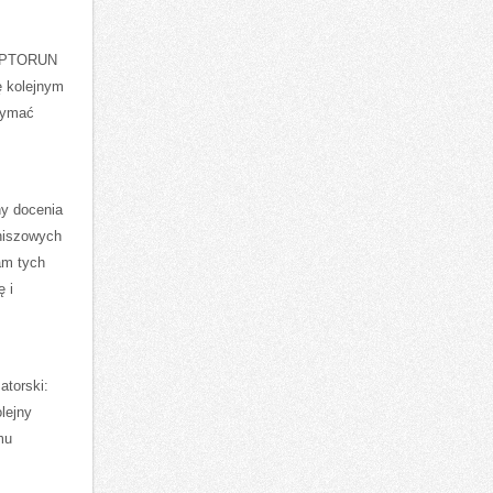
 DAPTORUN
ę kolejnym
rzymać
y docenia
 niszowych
am tych
 i
atorski:
olejny
mu