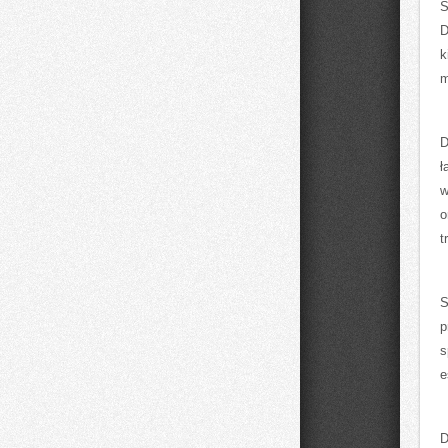
S
D
k
m
D
ł
w
o
t
S
p
s
e
D