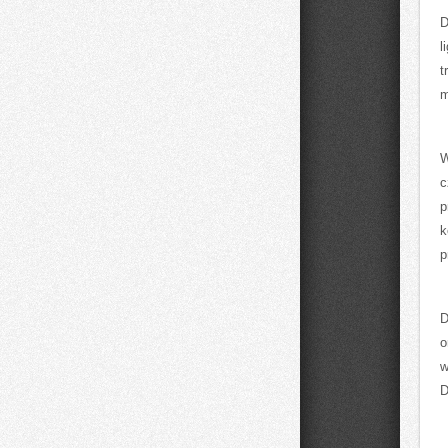
D
l
t
m
W
c
p
k
p
D
o
w
D