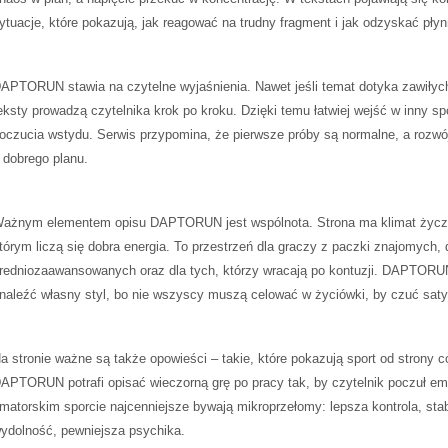
ytuacje, które pokazują, jak reagować na trudny fragment i jak odzyskać pły
APTORUN stawia na czytelne wyjaśnienia. Nawet jeśli temat dotyka zawiłych
eksty prowadzą czytelnika krok po kroku. Dzięki temu łatwiej wejść w inny sp
oczucia wstydu. Serwis przypomina, że pierwsze próby są normalne, a rozwój
 dobrego planu.
ażnym elementem opisu DAPTORUN jest wspólnota. Strona ma klimat życzl
tórym liczą się dobra energia. To przestrzeń dla graczy z paczki znajomych, 
redniozaawansowanych oraz dla tych, którzy wracają po kontuzji. DAPTOR
naleźć własny styl, bo nie wszyscy muszą celować w życiówki, by czuć saty
a stronie ważne są także opowieści – takie, które pokazują sport od strony c
APTORUN potrafi opisać wieczorną grę po pracy tak, by czytelnik poczuł e
matorskim sporcie najcenniejsze bywają mikroprzełomy: lepsza kontrola, stab
ydolność, pewniejsza psychika.