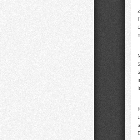
I
s
s