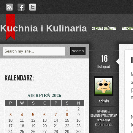
Kuchnia i Kulinaria
Strona główna
Archi
16
listopad
Kalendarz:
s
p
SIERPIEŃ 2026
admin
P
W
Ś
C
P
S
N
1
2
Możliwość
3
4
5
6
7
8
9
komentowania
została
Internet
10
11
12
13
14
15
16
wyłączona
Przyszłości
Comments
17
18
19
20
21
22
23
(Web
24
25
26
27
28
29
30