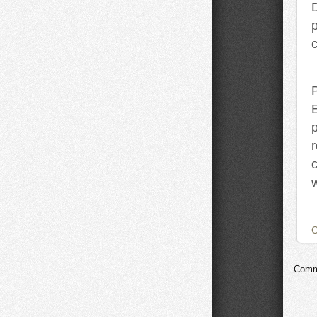
E
r
c
w
Comme