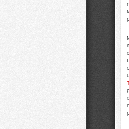
n
p
n