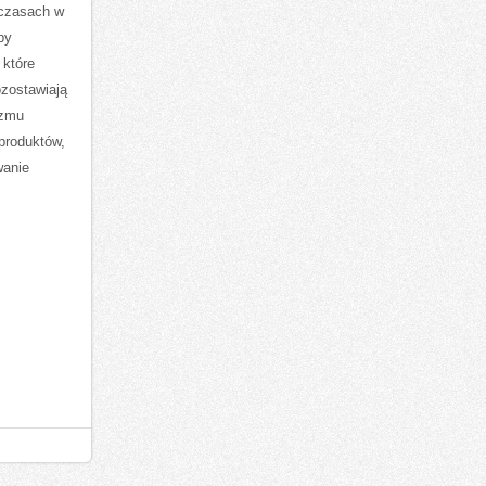
 czasach w
by
 które
ozostawiają
izmu
 produktów,
wanie