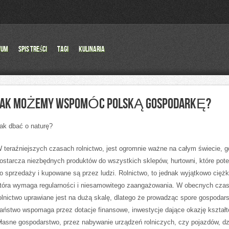
wum
Spis Treści
Tagi
Kulinaria
JAK MOŻEMY WSPOMÓC POLSKĄ GOSPODARKĘ?
ak dbać o naturę?
 teraźniejszych czasach rolnictwo, jest ogromnie ważne na całym świecie, 
ostarcza niezbędnych produktów do wszystkich sklepów, hurtowni, które potem
o sprzedaży i kupowane są przez ludzi. Rolnictwo, to jednak wyjątkowo ciężk
tóra wymaga regularności i niesamowitego zaangażowania. W obecnych cza
olnictwo uprawiane jest na dużą skalę, dlatego że prowadząc spore gospodar
aństwo wspomaga przez dotacje finansowe, inwestycje dające okazję kształ
łasne gospodarstwo, przez nabywanie urządzeń rolniczych, czy pojazdów, dz