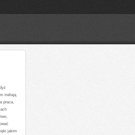
gdyż
 trafiają
a praca,
sach
stwo,
tować
ięki jakim