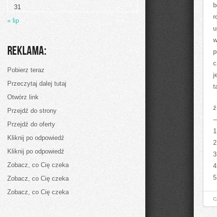
polską
b
31
gospodarkę?
r
« lip
u
w
Reklama:
p
c
Pobierz teraz
j
Przeczytaj dalej tutaj
t
Otwórz link
ź
Przejdź do strony
Przejdź do oferty
1
Kliknij po odpowiedź
2
Kliknij po odpowiedź
3
Zobacz, co Cię czeka
4
5
Zobacz, co Cię czeka
Zobacz, co Cię czeka
C