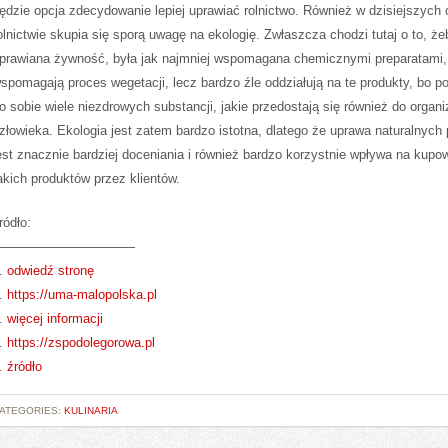
ędzie opcja zdecydowanie lepiej uprawiać rolnictwo. Również w dzisiejszych
olnictwie skupia się sporą uwagę na ekologię. Zwłaszcza chodzi tutaj o to, że
prawiana żywność, była jak najmniej wspomagana chemicznymi preparatami,
spomagają proces wegetacji, lecz bardzo źle oddziałują na te produkty, bo p
o sobie wiele niezdrowych substancji, jakie przedostają się również do organ
złowieka. Ekologia jest zatem bardzo istotna, dlatego że uprawa naturalnych
est znacznie bardziej doceniania i również bardzo korzystnie wpływa na kupo
akich produktów przez klientów.
ródło:
———————————
.
odwiedź stronę
.
https://uma-malopolska.pl
.
więcej informacji
.
https://zspodolegorowa.pl
.
źródło
ATEGORIES:
KULINARIA