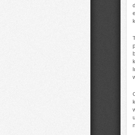
d
k
T
w
k