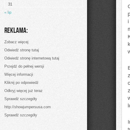
trendy
31
na
suknie
« lip
ślubne
w
Polsce
–
Reklama:
od
1990
do
Zobacz więcej
k
2025
roku
Odwiedź stronę tutaj
Odwiedź stronę internetową tutaj
Przejdź do pełnej wersji
Więcej informacji
Kliknij po odpowiedź
Odkryj więcej już teraz
Sprawdź szczegóły
http://showjumpersusa.com
Sprawdź szczegóły
I