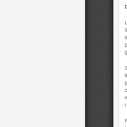
p
l
p
c