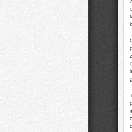
k
o
i
g
p
c