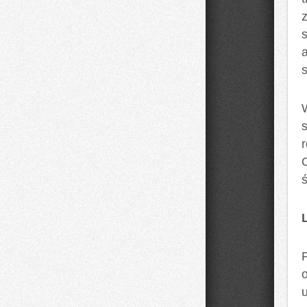
s
r
O
ś