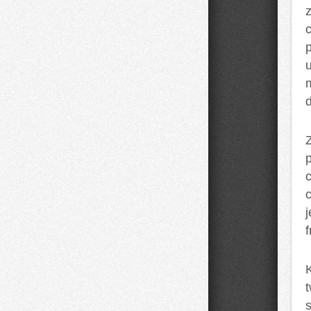
z
f
K