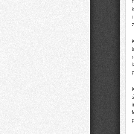
h
z
t
r
ś
i