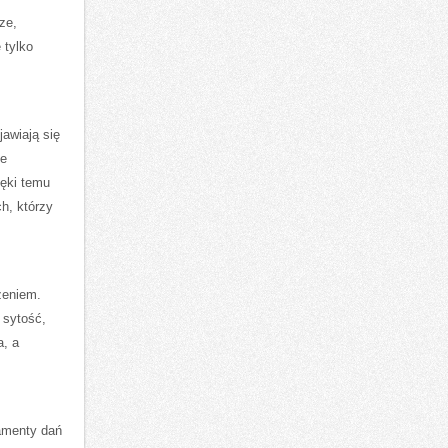
ze,
 tylko
awiają się
je
ięki temu
h, którzy
zeniem.
 sytość,
a, a
damenty dań