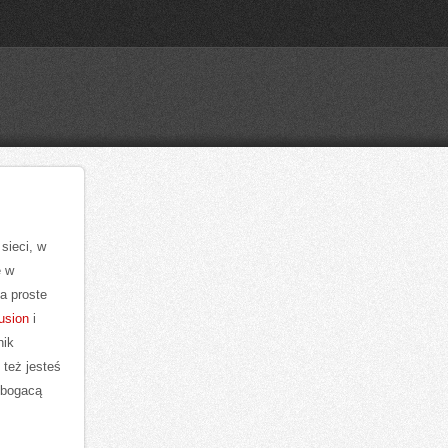
sieci, w
ę w
 a proste
usion
i
nik
 też jesteś
zbogacą