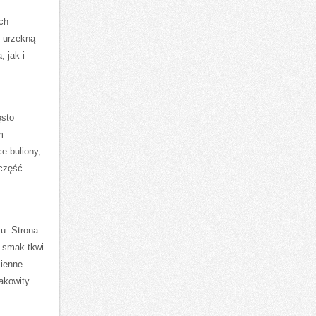
ch
e urzekną
 jak i
ęsto
m
e buliony,
 część
u. Strona
 smak tkwi
sienne
akowity