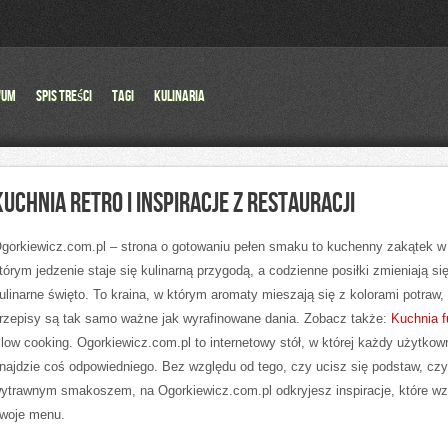
wum
Spis Treści
Tagi
Kulinaria
KUCHNIA RETRO I INSPIRACJE Z RESTAURACJI
gorkiewicz.com.pl – strona o gotowaniu pełen smaku to kuchenny zakątek w 
tórym jedzenie staje się kulinarną przygodą, a codzienne posiłki zmieniają si
ulinarne święto. To kraina, w którym aromaty mieszają się z kolorami potraw,
rzepisy są tak samo ważne jak wyrafinowane dania. Zobacz także:
Kuchnia f
low cooking. Ogorkiewicz.com.pl to internetowy stół, w której każdy użytkow
najdzie coś odpowiedniego. Bez względu od tego, czy ucisz się podstaw, czy
ytrawnym smakoszem, na Ogorkiewicz.com.pl odkryjesz inspiracje, które w
woje menu.