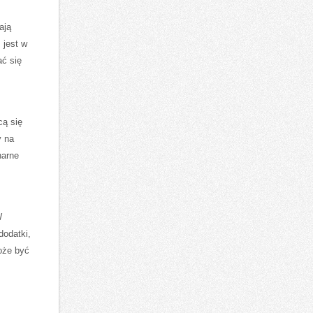
ają
 jest w
ać się
cą się
y na
narne
W
dodatki,
oże być