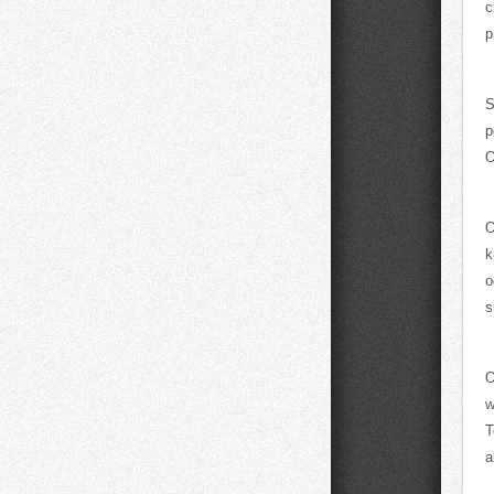
c
p
S
p
O
O
k
o
s
O
w
T
a