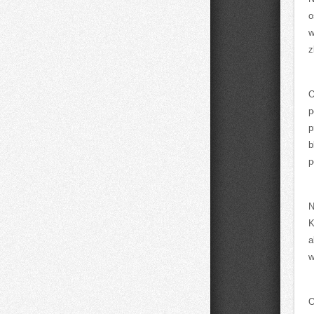
o
w
z
O
p
p
b
p
N
K
a
w
O