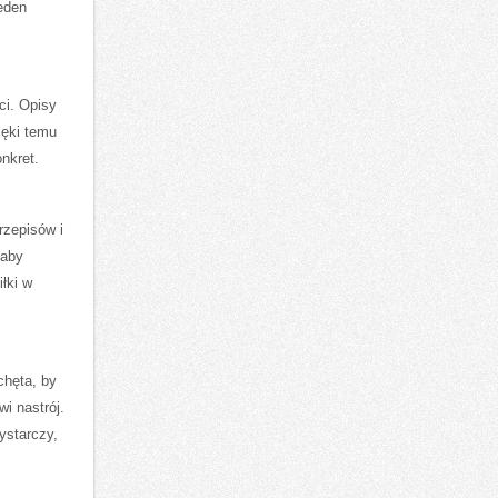
eden
ci. Opisy
ięki temu
nkret.
rzepisów i
 aby
łki w
chęta, by
i nastrój.
ystarczy,