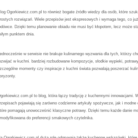
log Ogorkiewicz.com.pl to również bogate źródło wiedzy dla osób, które szuk
rostych rozwiązań. Wiele przepisów jest ekspresowych i wymaga tego, co już
odówce. Dzięki temu planowanie obiadu nie musi być kłopotem, lecz może st
iłym punktem dnia.
ednocześnie w serwisie nie brakuje kulinarnego wyzwania dla tych, którzy ch
ozwijać w kuchni. bardziej rozbudowane kompozycje, słodkie wypieki, potraw
zczególne momenty czy inspiracje z kuchni świata pozwalają poszerzać kuli
oryzonty.
gorkiewicz.com.pl to blog, która łączy tradycję z kuchennymi innowacjami. 
rzepisach pojawiają się zarówno codzienne artykuły spożywcze, jak i modne 
tóre pomagają unowocześnić klasyczne potrawy. Dzięki temu każde danie m
modyfikowana do preferencji smakowych czytelnika.
a Ogorkiewicz.com.pl dużą rolę odgrywają także kuchenne wskazówki, które