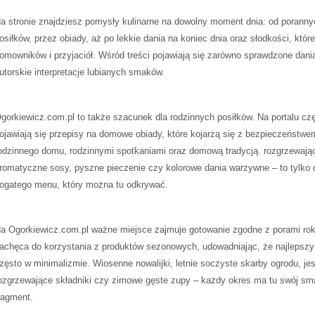
a stronie znajdziesz pomysły kulinarne na dowolny moment dnia: od poranny
osiłków, przez obiady, aż po lekkie dania na koniec dnia oraz słodkości, któr
omowników i przyjaciół. Wśród treści pojawiają się zarówno sprawdzone dania,
utorskie interpretacje lubianych smaków.
gorkiewicz.com.pl to także szacunek dla rodzinnych posiłków. Na portalu cz
ojawiają się przepisy na domowe obiady, które kojarzą się z bezpieczeństwe
odzinnego domu, rodzinnymi spotkaniami oraz domową tradycją. rozgrzewając
romatyczne sosy, pyszne pieczenie czy kolorowe dania warzywne – to tylko
ogatego menu, który można tu odkrywać.
a Ogorkiewicz.com.pl ważne miejsce zajmuje gotowanie zgodne z porami rok
achęca do korzystania z produktów sezonowych, udowadniając, że najlepszy
zęsto w minimalizmie. Wiosenne nowalijki, letnie soczyste skarby ogrodu, je
ozgrzewające składniki czy zimowe gęste zupy – każdy okres ma tu swój sm
ragment.