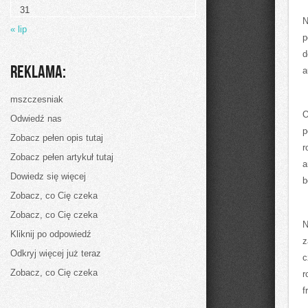
Inspiracje
31
z
N
restauracji
« lip
p
d
Reklama:
a
mszczesniak
O
Odwiedź nas
p
Zobacz pełen opis tutaj
r
Zobacz pełen artykuł tutaj
a
Dowiedz się więcej
b
Zobacz, co Cię czeka
Zobacz, co Cię czeka
N
Kliknij po odpowiedź
z
Odkryj więcej już teraz
c
Zobacz, co Cię czeka
r
f