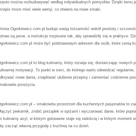
zęsto można rozbudowywać według indywidualnych pomysłów. Dzięki temu j
rzepis może mieć wiele wersji, co otwiera na nowe smaki.
trona Ogorkiewicz.com.pl buduje swoją tożsamość wokół prostoty i szczeroś
otraw są jasne, a instrukcje rozpisane tak, aby sprawdziły się w praktyce. Dz
gorkiewicz.com.pl może być podstawowym adresem dla osób, które cenią ko
gorkiewicz.com.pl to blog kulinarny, który rozwija się, dostarczając nowych p
ulinarnej motywacji. To punkt w sieci, do którego warto odwiedzać regularnie,
dkrywać nowe dania, znajdować ulubione przepisy i zamieniać codzienne posi
makowite przeżycia.
gorkiewicz.com.pl – smakowita przestrzeń dla kuchennych pasjonatów to za
łączyć piekarnik, zrobić porządek w spiżarni i wyczarować danie, które popraw
o kulinarny azyl, w którym gotowanie staje się radością i w którym moment w
by zacząć własną przygodę z kuchnią na co dzień.