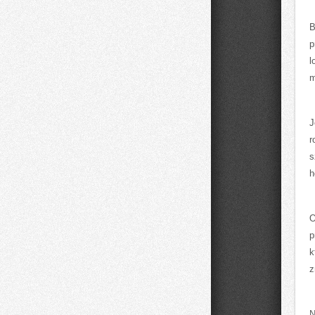
B
p
l
m
J
r
s
h
O
p
k
z
N