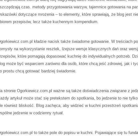
szczędzają czas. metody przygotowania warzyw, tajemnice gotowania na par
skazówki dotyczące mrożenia – to elementy, które sprawiają, że blog jest nie
biorem przepisów, lecz także kuchennym kompendium.
gorkiewicz.com.pl kładzie nacisk także świadome gotowanie. W treściach poj
omysły na wykorzystanie resztek, lżejsze wersje klasycznych dań oraz wers
rzepisów, które pomagają dopasować kuchnię do indywidualnych potrzeb. Dz
log może być wsparciem zarówno dla osób, które chcą jeść zdrowiej, jak i tyc
o prostu chcą gotować bardziej świadomie.
a stronie Ogorkiewicz.com.pl ważne są także doświadczenia związane z jed
ażdy artykuł może stać się pretekstem do spotkania, bo jedzenie to nie tylko
le również bliskość. Blog zachęca, aby widzieć w kuchni przestrzeń spotkani
spólne jedzenie w codzienny rytuał.
gorkiewicz.com.pl to także pole do popisu w kuchni. Pojawiające się tu fun