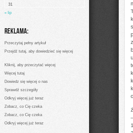
wychodzić
31
z
domu,
« lip
aby
obejrzeć
nowy
film
Reklama:
Przeczytaj pełny artykuł
Przejdź tutaj, aby dowiedzieć się więcej
Kliknij, aby przeczytać więcej
Więcej tutaj
k
Dowiedz się więcej o nas
Sprawdź szczegóły
o
Odkryj więcej już teraz
Zobacz, co Cię czeka
ź
Zobacz, co Cię czeka
Odkryj więcej już teraz