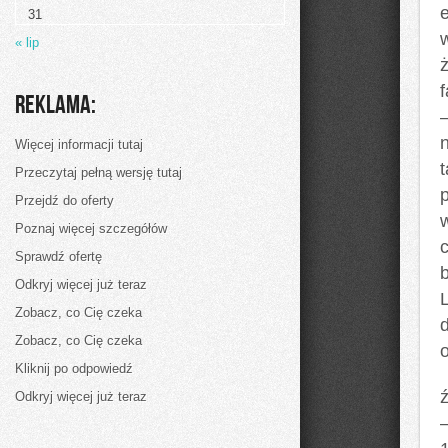
czym
31
zajmuje
się
« lip
dyscyplina
nazywana
logistyką
oraz
Reklama:
zajmujący
się
nią
Więcej informacji tutaj
eksperci
Przeczytaj pełną wersję tutaj
Przejdź do oferty
Poznaj więcej szczegółów
Sprawdź ofertę
b
Odkryj więcej już teraz
Zobacz, co Cię czeka
Zobacz, co Cię czeka
Kliknij po odpowiedź
ź
Odkryj więcej już teraz