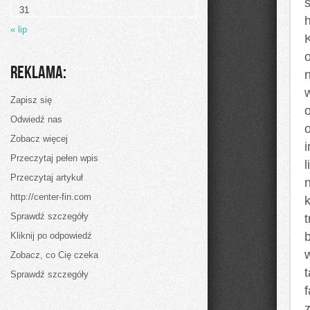
się
31
jednostka
h
« lip
o
Reklama:
w
Zapisz się
Odwiedź nas
o
Zobacz więcej
Przeczytaj pełen wpis
Przeczytaj artykuł
http://center-fin.com
k
Sprawdź szczegóły
Kliknij po odpowiedź
Zobacz, co Cię czeka
Sprawdź szczegóły
f
z