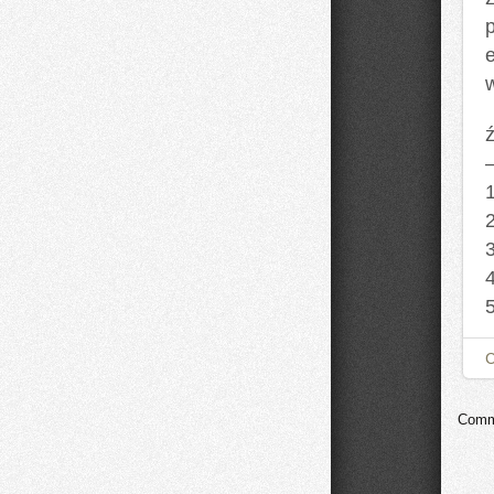
ź
Comme