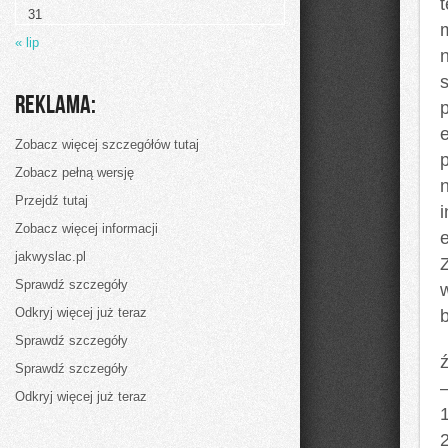
warunkach
t
31
jest
zwykle
« lip
n
s
Reklama:
Zobacz więcej szczegółów tutaj
p
Zobacz pełną wersję
Przejdź tutaj
Zobacz więcej informacji
e
jakwyslac.pl
Sprawdź szczegóły
w
Odkryj więcej już teraz
b
Sprawdź szczegóły
ź
Sprawdź szczegóły
Odkryj więcej już teraz