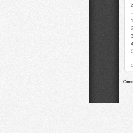
ź
Comme