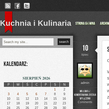
Kuchnia i Kulinaria
Strona główna
Archi
10
lipiec
Kalendarz:
SIERPIEŃ 2026
admin
P
W
Ś
C
P
S
N
1
2
Możliwość
3
4
5
6
7
8
9
komentowania
została
Skarby
10
11
12
13
14
15
16
wyłączona
Danii
Comments
17
18
19
20
21
22
23
24
25
26
27
28
29
30