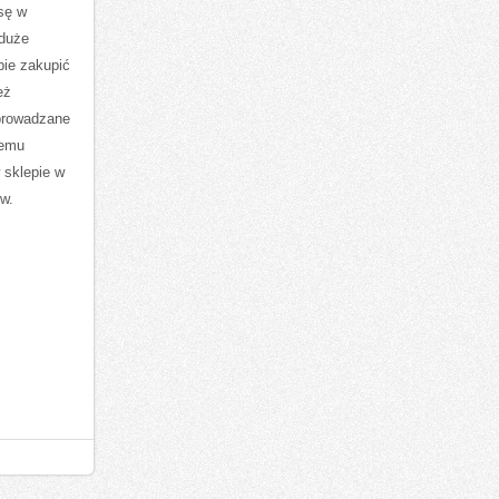
sę w
 duże
pie zakupić
eż
wprowadzane
zemu
 sklepie w
ów.