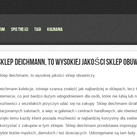
wum
Spis Treści
Tagi
Kulinaria
SKLEP DEICHMANN, TO WYSOKIEJ JAKOŚCI SKLEP OBU
klep deichmann, to wysokiej jakości sklep obuwniczy
eichmann kolekcje, istnieje szansa znaleźć jak najbardziej w sklepach, lecz 
nternecie, co jest bardzo dużym udogodnieniem dla osób, które nie lubią lub 
ożliwości z wszelakich przyczyn udać się na zakupy. Sklep deichmann dzia
tacjonarnych salonach, a więc w galeriach i centrach handlowych, ale również
zięki temu każdy klient posiada możliwość w najbardziej korzystny dla siebi
korzystać z zakupów w tym sklepie. Sklep deichmann przedstawia imponując
ybór butów męskich, damskich i też dziecięcych. Udostępniane są tam buty