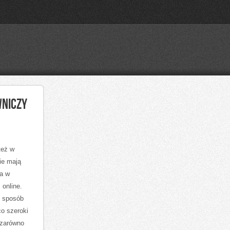
WNICZY
też w
nie mają
ła w
 online.
e sposób
o szeroki
 zarówno