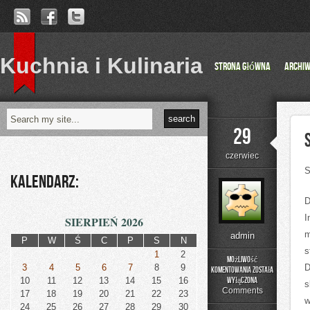
Kuchnia i Kulinaria
Strona główna
Archi
29
czerwiec
S
Kalendarz:
D
I
SIERPIEŃ 2026
m
admin
P
W
Ś
C
P
S
N
s
1
2
Możliwość
3
4
5
6
7
8
9
D
komentowania
została
Sklep
10
11
12
13
14
15
16
wyłączona
s
deichmann,
Comments
17
18
19
20
21
22
23
to
w
24
25
26
27
28
29
30