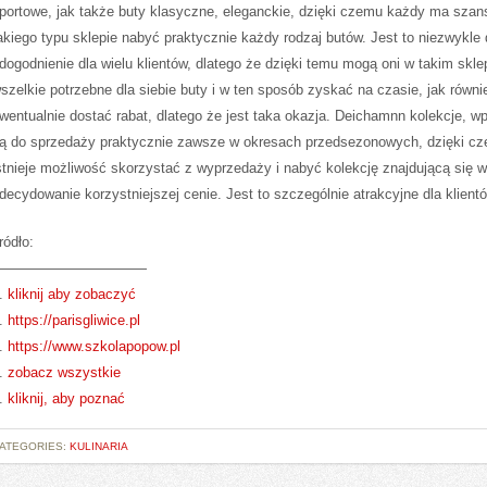
portowe, jak także buty klasyczne, eleganckie, dzięki czemu każdy ma szan
akiego typu sklepie nabyć praktycznie każdy rodzaj butów. Jest to niezwykle
dogodnienie dla wielu klientów, dlatego że dzięki temu mogą oni w takim skle
szelkie potrzebne dla siebie buty i w ten sposób zyskać na czasie, jak równi
wentualnie dostać rabat, dlatego że jest taka okazja. Deichamnn kolekcje, 
ą do sprzedaży praktycznie zawsze w okresach przedsezonowych, dzięki c
stnieje możliwość skorzystać z wyprzedaży i nabyć kolekcję znajdującą się w
decydowanie korzystniejszej cenie. Jest to szczególnie atrakcyjne dla klient
ródło:
———————————
.
kliknij aby zobaczyć
.
https://parisgliwice.pl
.
https://www.szkolapopow.pl
.
zobacz wszystkie
.
kliknij, aby poznać
ATEGORIES:
KULINARIA