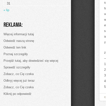
wysokiej
s
31
jakości
sklep
t
« lip
obuwniczy
u
w
Reklama:
e
s
Więcej informacji tutaj
i
Odwiedź naszą stronę
z
Odwiedź ten link
ź
Poznaj szczegóły
Przejdź tutaj, aby dowiedzieć się więcej
1
Sprawdź szczegóły
2
Zobacz, co Cię czeka
3
Odkryj więcej już teraz
4
5
Zobacz, co Cię czeka
Kliknij po odpowiedź
C