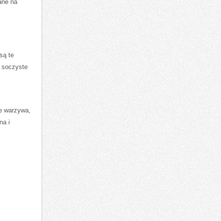
ne ​na
są te
 soczyste
e warzywa,⁢
na i