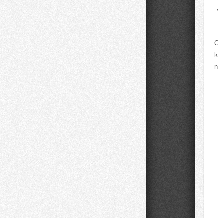
O
k
n