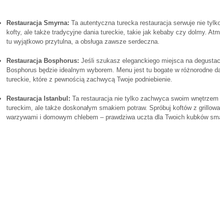
Restauracja‌ Smyrna:
​Ta autentyczna turecka restauracja serwuje ⁣nie tyl
kofty, ale także tradycyjne dania tureckie, takie‍ jak kebaby ⁤czy dolmy. Atm
​tu wyjątkowo ⁢przytulna, a obsługa zawsze serdeczna.
Restauracja Bosphorus:
Jeśli szukasz ⁣eleganckiego ​miejsca ‍na‍ degustacj
Bosphorus będzie idealnym wyborem. Menu jest tu bogate w różnorodne d
tureckie, które z pewnością zachwycą Twoje podniebienie.
Restauracja Istanbul:
Ta restauracja nie tylko zachwyca swoim⁢ wnętrzem ⁣
tureckim, ale także doskonałym ‍smakiem potraw. Spróbuj koftów z grillowa
warzywami ⁣i ‌domowym chlebem⁣ – prawdziwa uczta dla Twoich kubków s