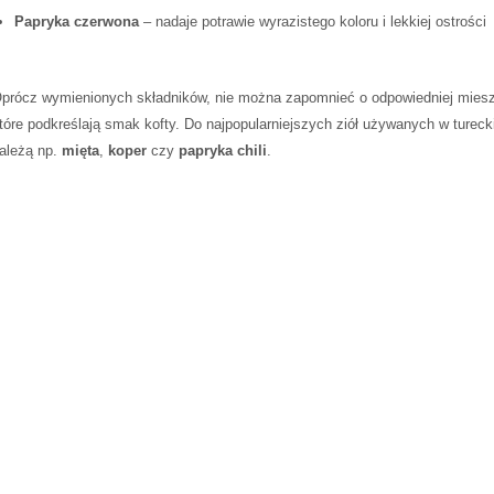
Papryka czerwona
– nadaje potrawie wyrazistego ‌koloru⁢ i lekkiej ⁣ostrości
prócz wymienionych składników, nie można zapomnieć o odpowiedniej miesza
tóre⁤ podkreślają smak kofty.‌ Do najpopularniejszych ziół ​używanych w tureck
ależą np.⁣
mięta
,
koper
czy
papryka chili
.