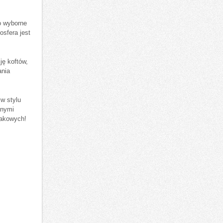
ko wyborne
osfera jest
ę ‍koftów,
ania
w stylu
nymi ​
makowych!