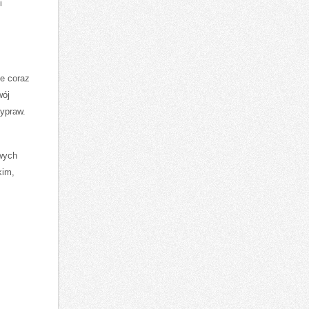
i
je coraz
wój
zypraw.
owych
kim,