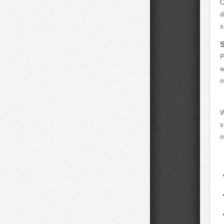
O
d
s
S
P
w
n
W
s
n