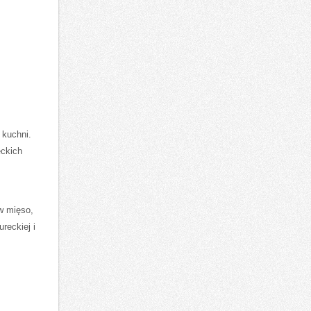
‍kuchni.
eckich
aw mięso,
ureckiej i