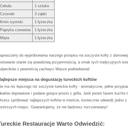
Cebula
1 sztuka
Czosnek
3 ‌ząbki
Kmin rzymski
1 łyżeczka
Papryka czerwona
1 ‌łyżeczka
Mięta
1 łyżeczka
apraszamy​ do wypróbowania ‌naszego ​przepisu na ⁣soczyste kofty ⁤z domowej 
otowanie stanie się prawdziwą‍ przyjemnością,⁢ a⁢ smak tych ⁢tradycyjnych tur
pulpecików⁢ z pewnością zachwyci Wasze podniebienia!
ajlepsze⁤ miejsca na‌ degustację ‍tureckich koftów
ie ‍ma ‌nic lepszego niż‌ soczyste tureckie ⁣kofty ⁤- aromatyczne, pełne ⁢przypr
dealnie ​doprawione ​i podane gorące prosto z⁣ grilla. Jeśli jesteś fanem kuchni t
hcesz spróbować najlepszych koftów w mieście, koniecznie odwiedź⁢ jedno z
oniższych miejsc. Gwarantujemy, ​że nie będziesz rozczarowany!
Tureckie Restauracje Warto Odwiedzić: