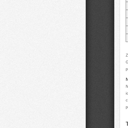
Z
G
⁤
N
N
i
c
p