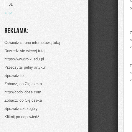
kuchnia
⁤
31
turecka
p
na
« lip
talerzu
Reklama:
Z
a
Odwiedź stronę internetową tutaj
k
Dowiedz się więcej tutaj
https://www.rolki.edu.pl
T
Przeczytaj pełny artykuł
s
Sprawdź to
k
Zobacz, co Cię czeka
http://cbdoildose.com
Zobacz, co Cię czeka
Sprawdź szczegóły
Kliknij po odpowiedź