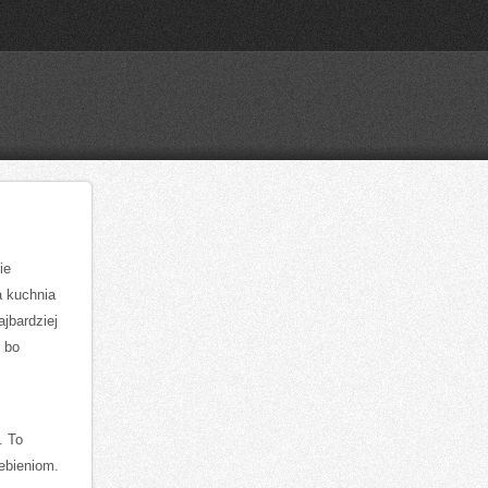
ie
ka kuchnia
ajbardziej
 bo
 ⁤To
ebieniom.