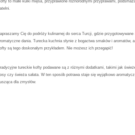
Kofty to małe kulki ⁢mięsa, przyprawione różnorodnymi przyprawami, ​podsmaża
atelni.
apraszamy Cię do podróży‍ kulinarnej do serca⁤ Turcji, gdzie przygotowywane ⁤
romatyczne dania. Turecka kuchnia słynie z bogactwa smaków i aromatów, a
ofty są tego doskonałym przykładem. Nie możesz​ ich przegapić!
radycyjne tureckie ⁢kofty podawane są z różnymi dodatkami, ‍takimi jak⁢ śwież
osy ‌czy ⁢świeża⁣ sałata. W ten sposób ⁣potrawa​ staje się wyjątkowo⁢ aromatycz
usząca dla zmysłów.