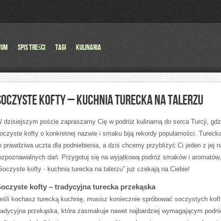
wum
Spis Treści
Tagi
Kulinaria
SOCZYSTE KOFTY – KUCHNIA TURECKA NA TALERZU
 dzisiejszym poście ⁢zapraszamy Cię w podróż kulinarną ⁢do ‌serca Turcji, gdz
soczyste‌ kofty o konkretnej⁤ nazwie i smaku‍ biją ‍rekordy ‌popularności. Turec
o‍ prawdziwa uczta‌ dla podniebienia, a dziś chcemy przybliżyć Ci jeden z jej n
ozpoznawalnych dań. Przygotuj ⁣się na ⁢wyjątkową podróż smaków i aromatów,
Soczyste kofty‍ -‌ kuchnia turecka na ⁢talerzu” już czekają na Ciebie!
oczyste kofty – tradycyjna turecka przekąska
eśli kochasz turecką kuchnię, musisz⁤ koniecznie spróbować soczystych koft.
radycyjna przekąska, która zasmakuje ‌nawet najbardziej​ wymagającym podni