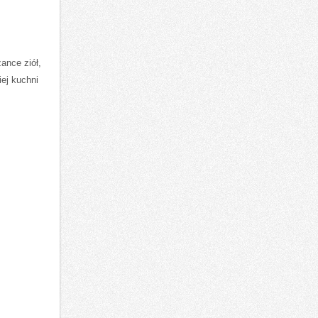
nce ziół,⁣
iej kuchni