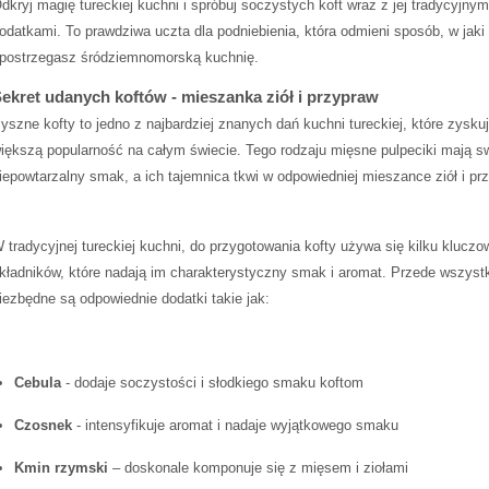
dkryj magię tureckiej kuchni​ i spróbuj soczystych koft wraz​ z ‍jej tradycyjnym
odatkami.⁤ To prawdziwa⁤ uczta‌ dla podniebienia, która odmieni sposób, w jaki
postrzegasz ⁤śródziemnomorską kuchnię.
ekret udanych koftów -‌ mieszanka ziół ⁣i przypraw
yszne kofty to jedno z najbardziej znanych​ dań kuchni tureckiej,⁢ które zysku
iększą⁤ popularność na całym świecie. Tego rodzaju mięsne⁣ pulpeciki mają s
iepowtarzalny smak, a ich tajemnica‌ tkwi w odpowiedniej mieszance ziół i pr
 tradycyjnej tureckiej kuchni, do przygotowania ​kofty używa się kilku klucz
kładników, które ​nadają im charakterystyczny⁣ smak i‍ aromat. Przede ⁣wszyst
iezbędne są odpowiednie dodatki takie jak:
Cebula
⁢- ⁤dodaje soczystości ​i słodkiego smaku⁢ koftom
Czosnek
‌- intensyfikuje aromat⁢ i nadaje wyjątkowego ⁢smaku
Kmin rzymski
– doskonale komponuje się z mięsem i‍ ziołami