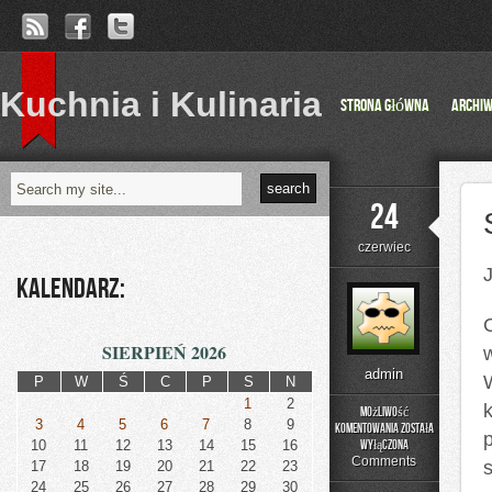
Kuchnia i Kulinaria
Strona główna
Archi
24
czerwiec
Kalendarz:
SIERPIEŃ 2026
w
admin
P
W
Ś
C
P
S
N
1
2
k
Możliwość
3
4
5
6
7
8
9
komentowania
została
Świetne
10
11
12
13
14
15
16
wyłączona
urządzenia
Comments
17
18
19
20
21
22
23
pakujące
24
25
26
27
28
29
30