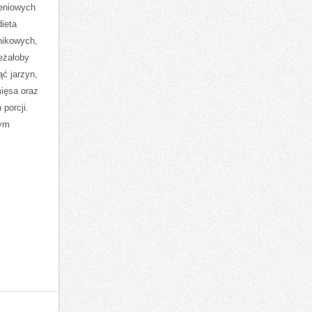
ieniowych
ieta
nikowych,
leżałoby
ć jarzyn,
ięsa oraz
porcji.
wym