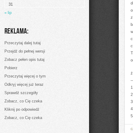
bardzo
d
31
pożądana
o
« lip
z
b
Reklama:
w
c
Przeczytaj dalej tutaj
c
Przejdź do pełnej wersji
T
Zobacz pełen opis tutaj
o
Pobierz
ź
Przeczytaj więcej o tym
Odkryj więcej już teraz
1
Sprawdź szczegóły
2
Zobacz, co Cię czeka
3
4
Kliknij po odpowiedź
5
Zobacz, co Cię czeka
C