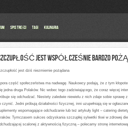
wum
Spis Treści
Tagi
Kulinaria
SZCZUPŁOŚĆ JEST WSPÓŁCZEŚNIE BARDZO POŻ
zczupłość jest dziś niezmiernie pożądana
pora część społeczeństwa ma nadwagę. Naukowcy podają, że z tym kłopot
ię jedna druga Polaków. Nic wobec tego zadziwiającego, że coraz więcej inte
róbuje się odchudzać. Niestety zaledwie niewielu z nich zdaje sobie sprawę z
o czynić. Jedni próbują działalności fizycznej, inni uzupełniają się w ogłaszan
uplementy wspomagające odchudzanie lub też artykuły light – catering diete
raków. Tymczasem sukces odzyskania szczupłej sylwetki tkwi w zdrowej die
dchudzającej scalonej z aktywnością fizyczną – polecamy stronę internetową