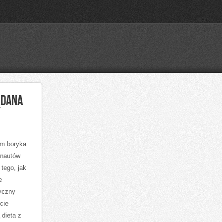
ĄDANA
em boryka
rnautów
 tego, jak
e
tyczny
cie
 dieta z