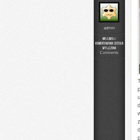
admin
Możliwość
komentowania
została
Historia
wyłączona
Przemysłu
Comments
d
p