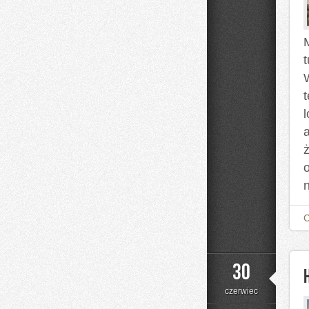
l
30
czerwiec