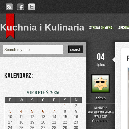
Kuchnia i Kulinaria
Strona główna
Archi
04
lipiec
Kalendarz:
SIERPIEŃ 2026
admin
P
W
Ś
C
P
S
N
1
2
Możliwość
3
4
5
6
7
8
9
komentowania
została
Przestępczośc
10
11
12
13
14
15
16
wyłączona
zorganizowana
Comments
17
18
19
20
21
22
23
24
25
26
27
28
29
30