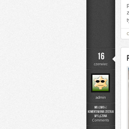
t
16
czerwiec
admin
Możliwość
komentowania
została
Poradniki
wyłączona
Użytkownika
Comments