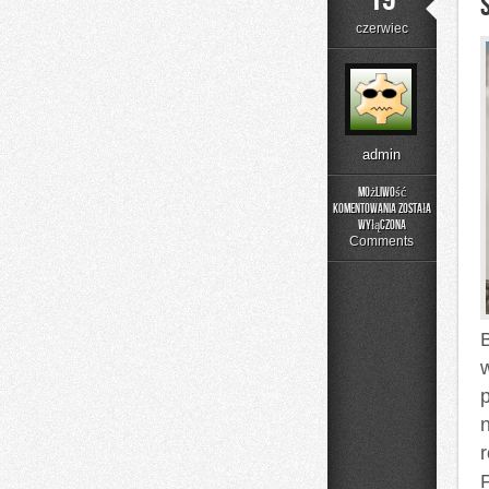
czerwiec
admin
Możliwość
komentowania
została
Składniki
wyłączona
pod
Comments
lupą
B
p