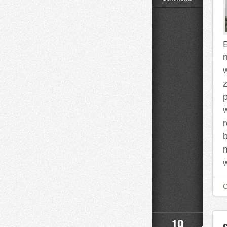
Styl
Życia
19