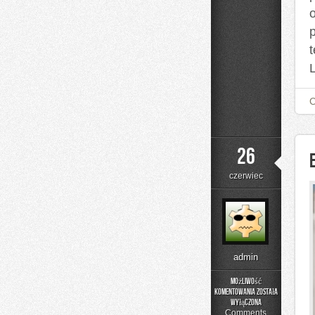
26
czerwiec
admin
Możliwość
komentowania
została
Edukacja
wyłączona
i
Comments