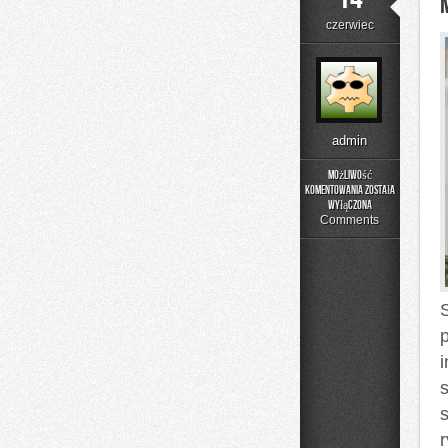
czerwiec
admin
Możliwość
komentowania
została
Moda
wyłączona
Plus
Comments
Size
na
Co
Dzień
s