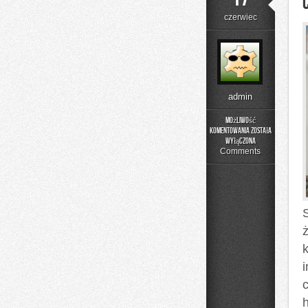
czerwiec
admin
Możliwość
komentowania
została
Czytelnicze
wyłączona
Artykuły
Comments
ż
h