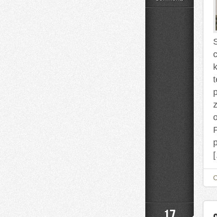
Uroda
P
17