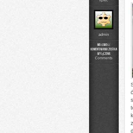
lipiec
admin
Możliwość
komentowania
została
Trening
wyłączona
w
Comments
domu
S