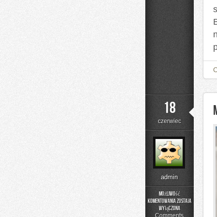
s
18
czerwiec
admin
Możliwość
komentowania
została
Moda
wyłączona
i
Comments