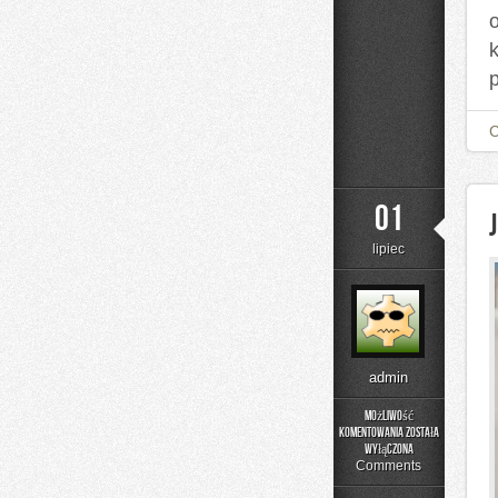
01
lipiec
admin
Możliwość
komentowania
została
Jelenia
wyłączona
Góra
Comments