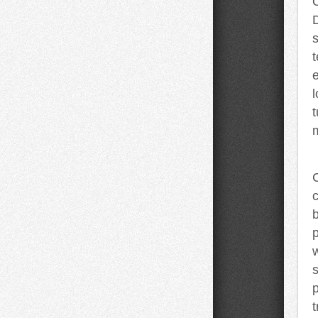
D
b
p
w
p