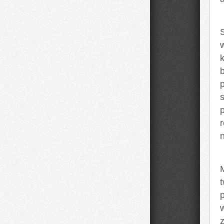
k
n
w