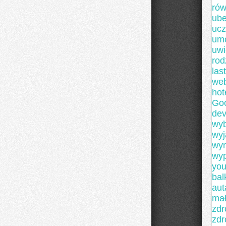
ró
ube
uc
um
uwi
rod
las
we
hot
Go
de
wyb
wyj
wyn
wyp
you
bal
au
mał
zdr
zdr