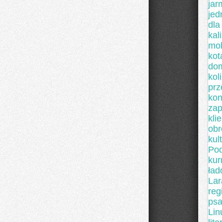
jar
jed
dla
kal
mok
kot
do
kol
pr
kon
za
kli
obr
kul
Po
kur
ład
Lar
reg
ps
Lin