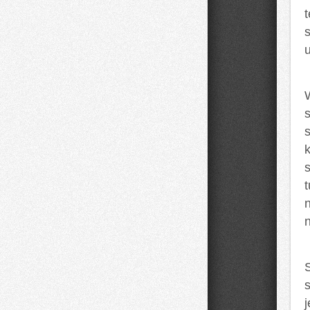
s
s
n
s