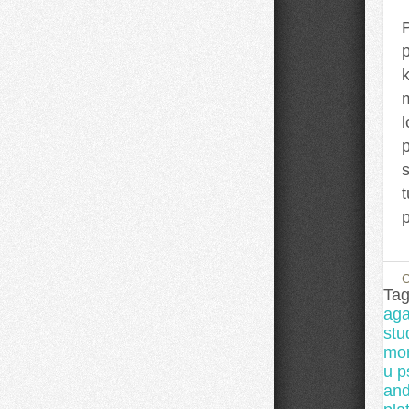
p
Tag
aga
stu
mor
u p
an