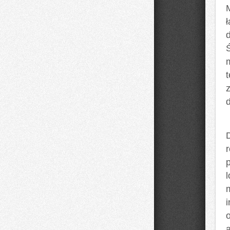
D
r
p
l