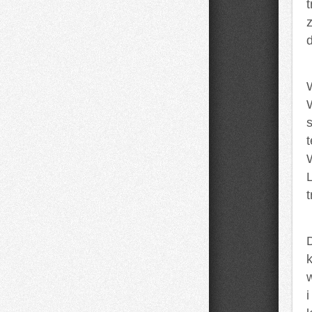
z
W
s
i