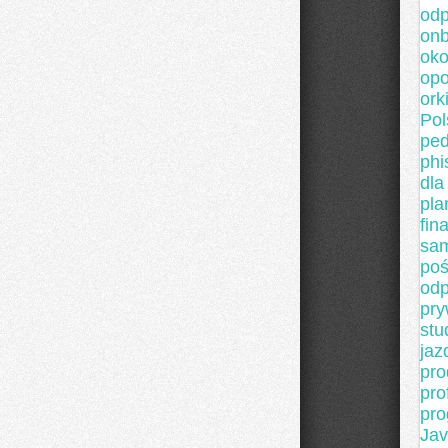
odp
onb
ok
opo
ork
Pol
ped
phi
dla
pla
fin
sa
poś
odp
pry
stu
jaz
pro
pro
pro
Jav