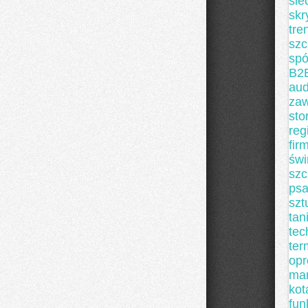
sie
skr
tre
szc
spó
B2
aud
za
sto
reg
fir
świ
szc
ps
szt
tan
tec
ter
op
mar
kot
fun