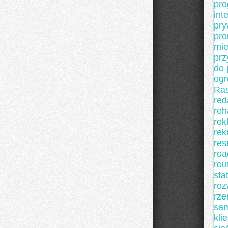
pro
int
pry
pr
mie
prz
do 
ogr
Ras
red
reh
rek
rek
res
roa
rou
sta
roz
rze
sam
kli