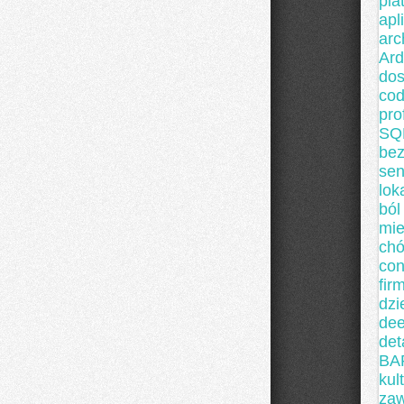
pla
apl
arc
Ard
do
co
pro
SQ
bez
sen
lok
ból
mie
chó
con
fir
dzi
dee
det
BA
kul
za