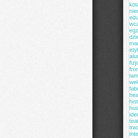
kot
nie
edu
wc
egz
dzi
mar
ety
alu
fiz
fro
lam
we
fab
he
his
hul
ide
tea
tra
int