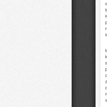
i
p
c