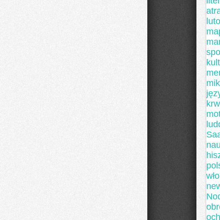
lit
atr
lut
map
mar
spo
kul
me
mik
jęz
krw
mot
lu
Sa
nau
his
pol
wło
new
Nod
obr
och