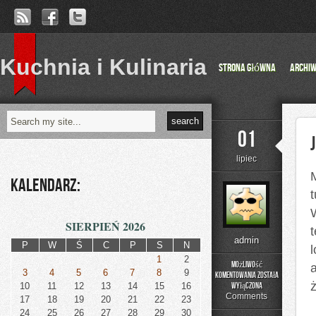
Kuchnia i Kulinaria
Strona główna
Archi
01
lipiec
Kalendarz:
SIERPIEŃ 2026
admin
P
W
Ś
C
P
S
N
l
1
2
Możliwość
3
4
5
6
7
8
9
komentowania
została
Jelenia
10
11
12
13
14
15
16
wyłączona
Góra
Comments
17
18
19
20
21
22
23
24
25
26
27
28
29
30