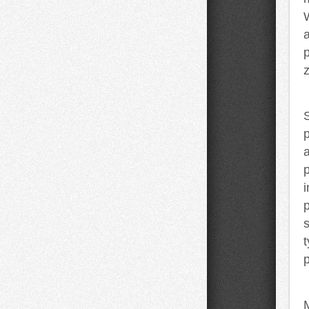
a
a
p
p