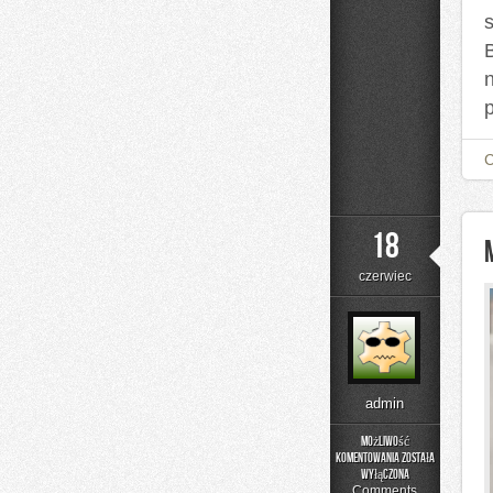
s
18
czerwiec
admin
Możliwość
komentowania
została
Moda
wyłączona
i
Comments