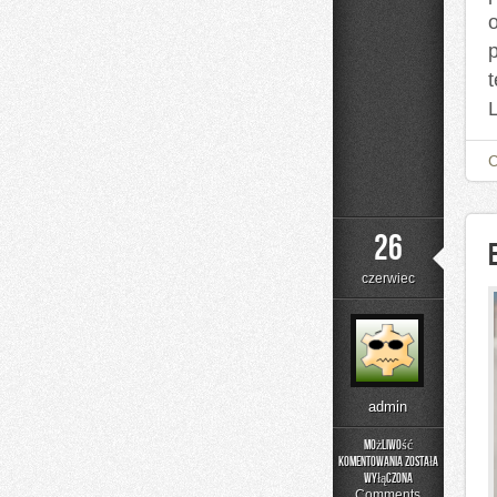
26
czerwiec
admin
Możliwość
komentowania
została
Edukacja
wyłączona
i
Comments