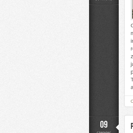
O
a
09
czerwiec