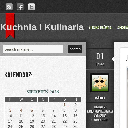
Kuchnia i Kulinaria
Strona główna
Archi
01
lipiec
Kalendarz:
SIERPIEŃ 2026
admin
P
W
Ś
C
P
S
N
1
2
Możliwość
3
4
5
6
7
8
9
komentowania
została
Jelenia
10
11
12
13
14
15
16
wyłączona
Góra
Comments
17
18
19
20
21
22
23
24
25
26
27
28
29
30