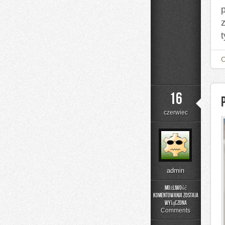
t
16
czerwiec
admin
Możliwość
komentowania
została
Poradniki
wyłączona
Użytkownika
Comments