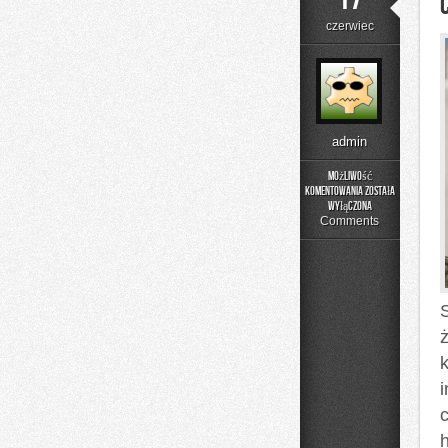
czerwiec
admin
Możliwość
komentowania
została
Czytelnicze
wyłączona
Artykuły
Comments
ż
h