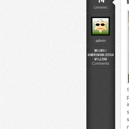
czerwiec
admin
Możliwość
komentowania
została
Moda
wyłączona
Plus
Comments
Size
na
Co
Dzień
s