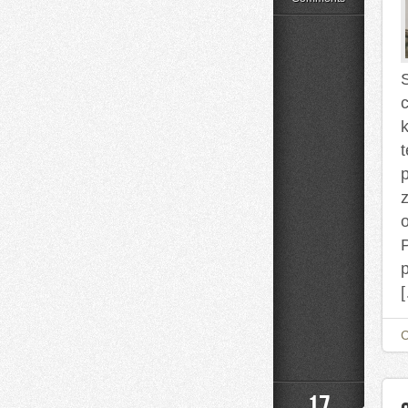
Uroda
P
17