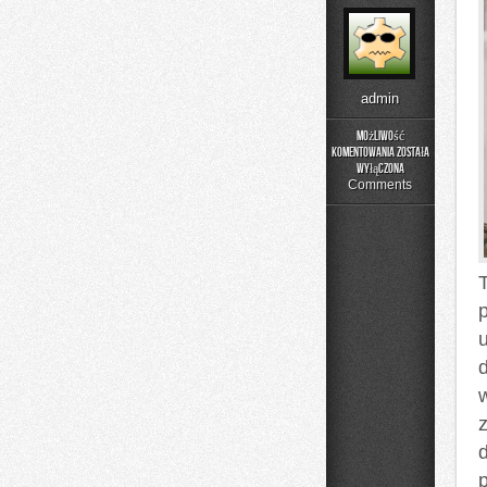
admin
Możliwość
komentowania
została
Historia
wyłączona
Przemysłu
Comments
d
p