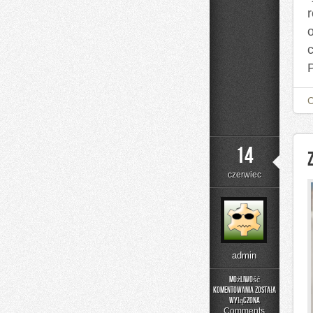
14
czerwiec
admin
Możliwość
komentowania
została
Zapachowe
wyłączona
Inspiracje
Comments