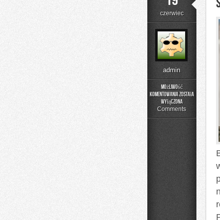
19
czerwiec
admin
Możliwość
komentowania
została
Składniki
wyłączona
pod
Comments
lupą
B
p