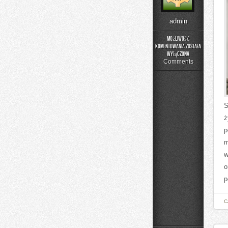
admin
Możliwość
komentowania
została
Trening
wyłączona
w
Comments
domu
S
ż
p
m
w
o
p
C