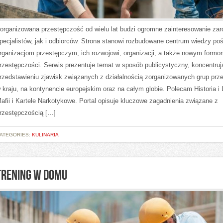
organizowana przestępczość od wielu lat budzi ogromne zainteresowanie za
pecjalistów, jak i odbiorców. Strona stanowi rozbudowane centrum wiedzy po
rganizacjom przestępczym, ich rozwojowi, organizacji, a także nowym formo
rzestępczości. Serwis prezentuje temat w sposób publicystyczny, koncentruj
rzedstawieniu zjawisk związanych z działalnością zorganizowanych grup prz
 kraju, na kontynencie europejskim oraz na całym globie. Polecam Historia i
afii i Kartele Narkotykowe. Portal opisuje kluczowe zagadnienia związane z
rzestępczością […]
ATEGORIES:
KULINARIA
TRENING W DOMU