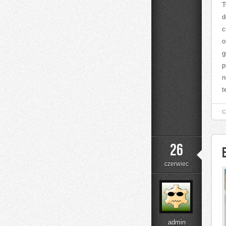
T
d
c
o
g
p
n
t
C
26
czerwiec
admin