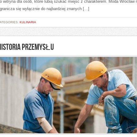
o witryna dla osób, które lubią szukać miejsc z charakterem. Moda Wrocław 
granicza się wyłącznie do najbardziej znanych […]
ATEGORIES:
KULINARIA
HISTORIA PRZEMYSŁU