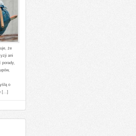
uje, że
yzji ani
 porady,
kupów,
yślą o
e […]