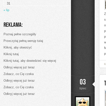
31
« lip
Z
s
Reklama:
o
p
Poznaj pełne szczegóły
p
Przeczytaj pełną wersję tutaj
w
Kliknij, aby otworzyć
M
p
Kliknij tutaj
Kliknij tutaj, aby dowiedzieć się więcej
C
Odkryj więcej już teraz
Zobacz, co Cię czeka
03
Odkryj więcej już teraz
Zobacz, co Cię czeka
lipiec
Odkryj więcej już teraz