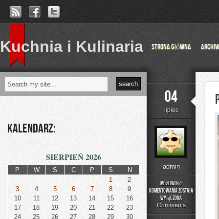
Kuchnia i Kulinaria
Strona główna
Archi
04
lipiec
Kalendarz:
SIERPIEŃ 2026
admin
P
W
Ś
C
P
S
N
1
2
Możliwość
3
4
5
6
7
8
9
komentowania
została
Przestępczośc
10
11
12
13
14
15
16
wyłączona
zorganizowana
Comments
17
18
19
20
21
22
23
24
25
26
27
28
29
30