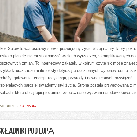
kos-Sułów to wartościowy serwis poświęcony życiu bliżej natury, który pokaz
roska o planetę nie musi oznaczać wielkich wyrzeczeń, skomplikowanych dec
osztownych zmian. To internetowy zakątek, w którym czytelnik może znaleźć
rzykłady oraz zrozumiałe teksty dotyczące codziennych wyborów, domu, za
odróży, gotowania, energii, recyklingu, przyrody i nowoczesnych rozwiązań
spierających bardziej świadomy styl życia. Strona została przygotowana z m
sobach, które chcą lepiej rozumieć współczesne wyzwania środowiskowe, al
ATEGORIES:
KULINARIA
SKŁADNIKI POD LUPĄ