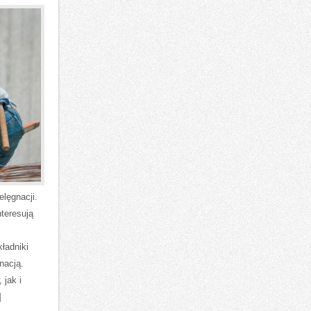
elęgnacji.
nteresują
ładniki
nacją.
 jak i
]