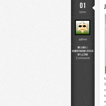
01
lipiec
admin
Możliwość
komentowania
została
Jelenia
wyłączona
Góra
Comments
M
Ś
n
l
w