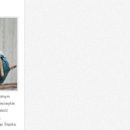
Dolnym
niezwykle
aleźć
,
go Śląska.