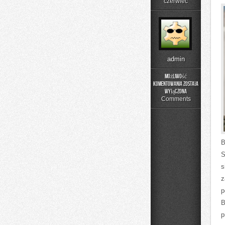
czerwiec
admin
Możliwość
komentowania
została
Składniki
wyłączona
pod
Comments
lupą
B
S
s
z
p
B
p