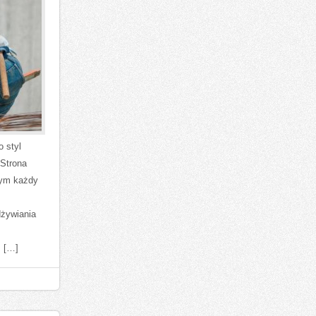
o styl
 Strona
rym każdy
dżywiania
z […]