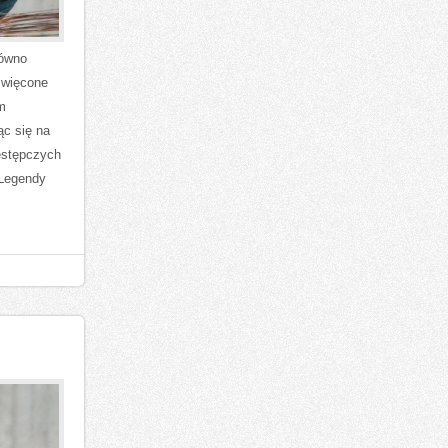
równo
święcone
m
ąc się na
estępczych
 Legendy