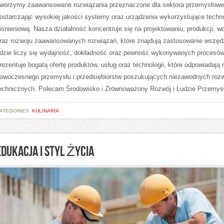
worzymy zaawansowane rozwiązania przeznaczone dla sektora przemysłowe
ostarczając wysokiej jakości systemy oraz urządzenia wykorzystujące techn
iśnieniową. Nasza działalność koncentruje się na projektowaniu, produkcji, w
raz rozwoju zaawansowanych rozwiązań, które znajdują zastosowanie wszęd
dzie liczy się wydajność, dokładność oraz pewność wykonywanych procesów
rezentuje bogatą ofertę produktów, usług oraz technologii, które odpowiadają 
owoczesnego przemysłu i przedsiębiorstw poszukujących niezawodnych roz
echnicznych. Polecam Środowisko i Zrównoważony Rozwój i Ludzie Przemysł
ATEGORIES:
KULINARIA
EDUKACJA I STYL ŻYCIA