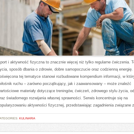
port i aktywność fizyczna to znacznie więcej niż tylko regularne ćwiczenia. T
ycia, sposób dbania o zdrowie, dobre samopoczucie oraz codzienną energię.
oświęcona tej tematyce stanowi rozbudowane kompendium informacji, w któ
iłośnik ruchu – zarówno początkujący, jak i zaawansowany – może znaleźć
artościowe materiały dotyczące treningów, ćwiczeń, zdrowego stylu życia, o
raz świadomego rozwijania własnej sprawności. Serwis koncentruje się na
opularyzowaniu aktywności fizycznej, przedstawiając zagadnienia związane 
ATEGORIES:
KULINARIA