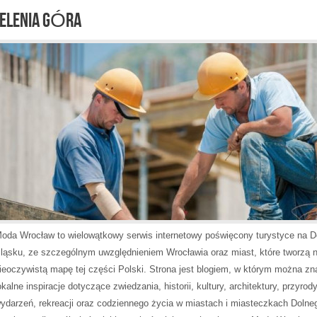
JELENIA GÓRA
oda Wrocław to wielowątkowy serwis internetowy poświęcony turystyce na 
ląsku, ze szczególnym uwzględnieniem Wrocławia oraz miast, które tworzą 
ieoczywistą mapę tej części Polski. Strona jest blogiem, w którym można zn
okalne inspiracje dotyczące zwiedzania, historii, kultury, architektury, przyrody
ydarzeń, rekreacji oraz codziennego życia w miastach i miasteczkach Dolne