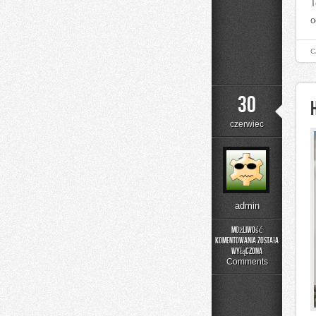
T
o
C
30
czerwiec
admin
Możliwość
komentowania
została
Historia
wyłączona
Przemysłu
Comments