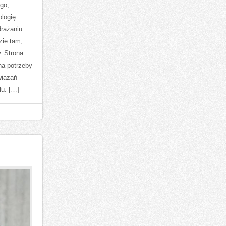
go,
ologię
drażaniu
zie tam,
. Strona
na potrzeby
wiązań
u. […]