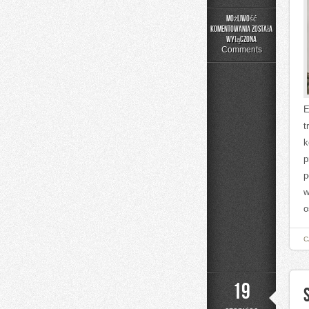
Możliwość
komentowania
została
Edukacja
wyłączona
i
Comments
Styl
Życia
E
t
k
p
p
w
o
C
19