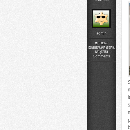
admin
Możliwość
komentowania
została
Podstawy
wyłączona
Matematyki
Comments