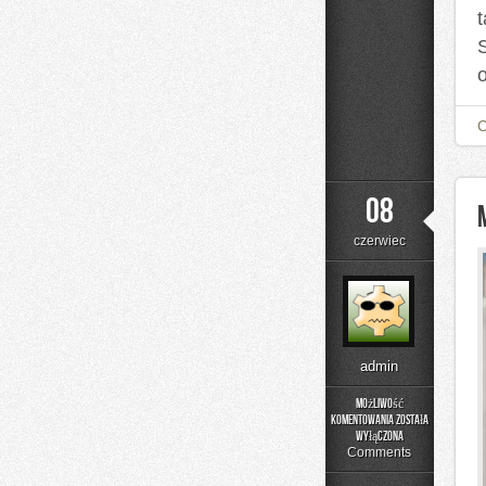
08
czerwiec
admin
Możliwość
komentowania
została
Menu
wyłączona
i
Comments
Catering