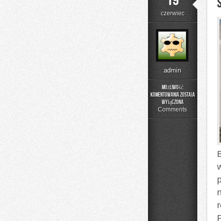
19
czerwiec
admin
Możliwość
komentowania
została
Składniki
wyłączona
pod
Comments
lupą
B
p