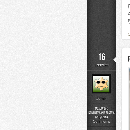
t
16
czerwiec
admin
Możliwość
komentowania
została
Poradniki
wyłączona
Użytkownika
Comments