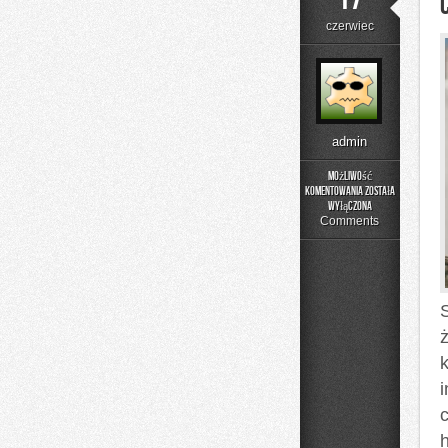
czerwiec
admin
Możliwość
komentowania
została
Czytelnicze
wyłączona
Artykuły
Comments
ż
h