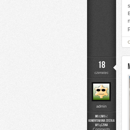
s
18
czerwiec
admin
Możliwość
komentowania
została
Moda
wyłączona
i
Comments