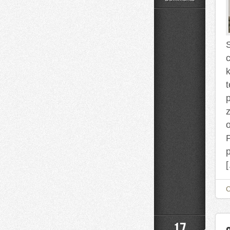
Uroda
P
17