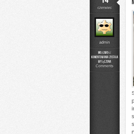
czerwiec
admin
Możliwość
komentowania
została
Moda
wyłączona
Plus
Comments
Size
na
Co
Dzień
s