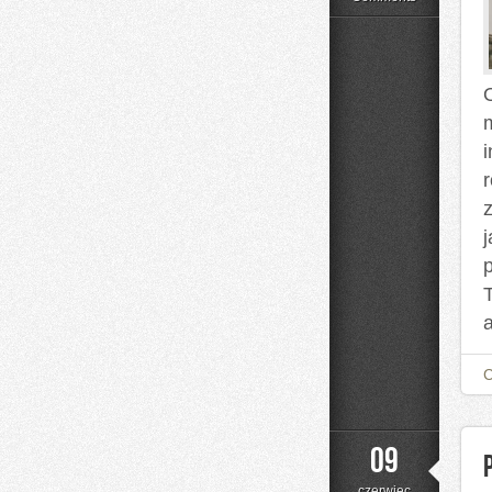
O
a
09
czerwiec