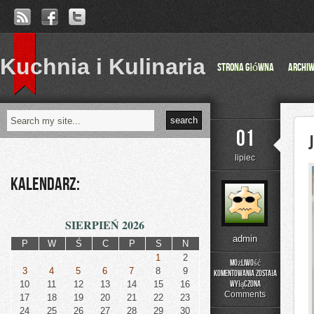
Kuchnia i Kulinaria
Strona główna
Archi
01
lipiec
Kalendarz:
SIERPIEŃ 2026
admin
P
W
Ś
C
P
S
N
1
2
Możliwość
3
4
5
6
7
8
9
komentowania
została
Jelenia
10
11
12
13
14
15
16
wyłączona
Góra
Comments
17
18
19
20
21
22
23
24
25
26
27
28
29
30