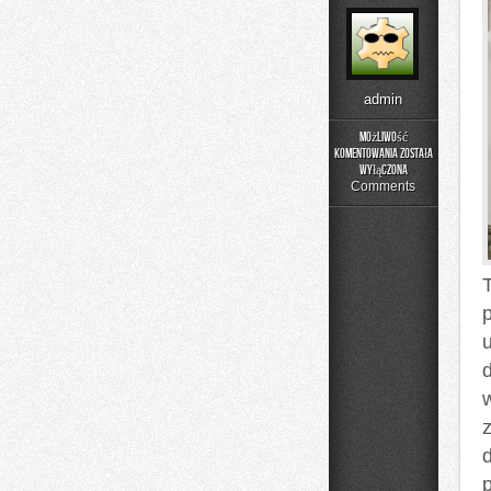
admin
Możliwość
komentowania
została
Historia
wyłączona
Przemysłu
Comments
d
p