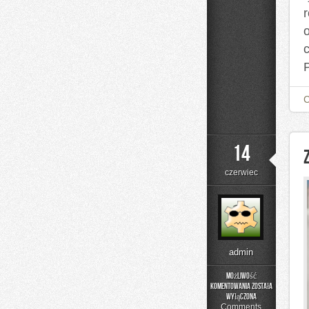
14
czerwiec
admin
Możliwość
komentowania
została
Zapachowe
wyłączona
Inspiracje
Comments