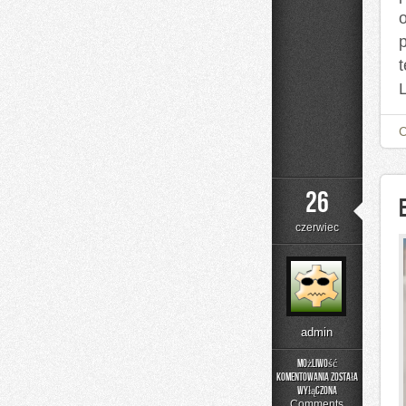
26
czerwiec
admin
Możliwość
komentowania
została
Edukacja
wyłączona
i
Comments