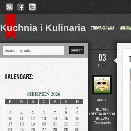
Kuchnia i Kulinaria
Strona główna
Archi
03
lipiec
Kalendarz:
SIERPIEŃ 2026
admin
P
W
Ś
C
P
S
N
1
2
Możliwość
3
4
5
6
7
8
9
komentowania
została
Trening
10
11
12
13
14
15
16
wyłączona
w
Comments
17
18
19
20
21
22
23
domu
24
25
26
27
28
29
30