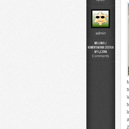
lipiec
admin
Możliwość
komentowania
została
Jelenia
wyłączona
Góra
Comments
l