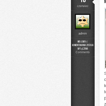
czerwiec
admin
Możliwość
komentowania
została
Moda
wyłączona
i
Comments
Uroda