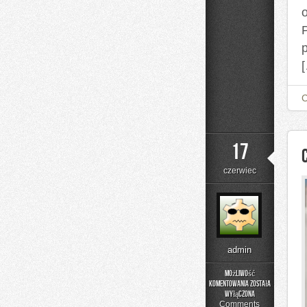
P
17
czerwiec
admin
Możliwość
komentowania
została
Czytelnicze
wyłączona
Artykuły
Comments