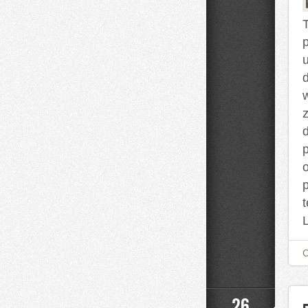
d
p
26