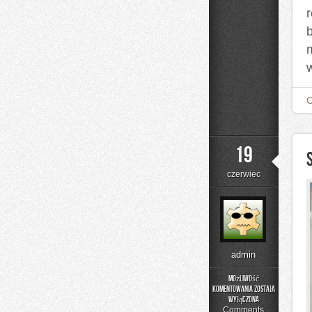
19
czerwiec
admin
Możliwość
komentowania
została
Składniki
wyłączona
pod
Comments