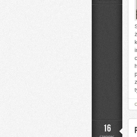
ż
h
t
16
czerwiec