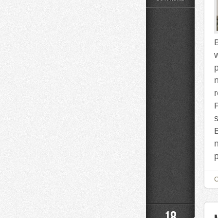
lupą
B
p
s
18