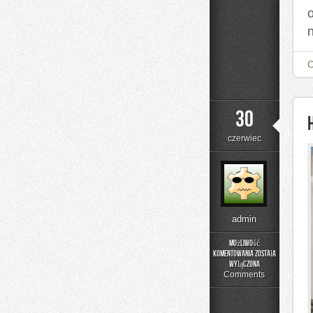
30
czerwiec
admin
Możliwość
komentowania
została
Historia
wyłączona
Przemysłu
Comments