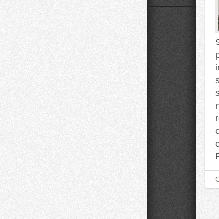
Size
na
Co
Dzień
s