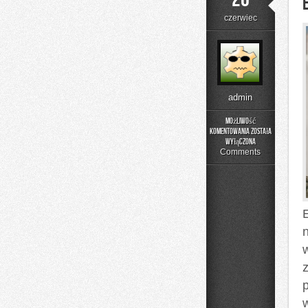
czerwiec
admin
Możliwość
komentowania
została
Edukacja
wyłączona
i
Comments
Styl
Życia