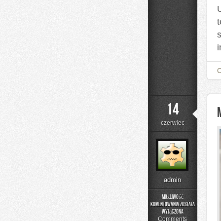
14
czerwiec
admin
Możliwość
komentowania
została
Moda
wyłączona
Plus
Comments