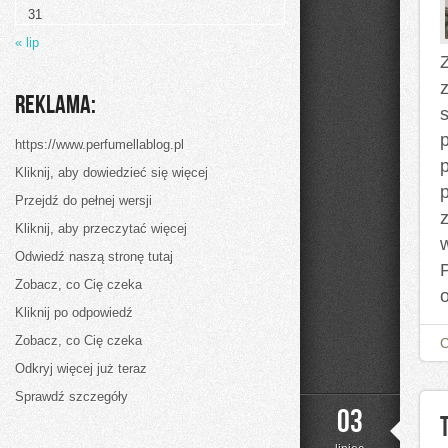
31
« lip
Reklama:
https://www.perfumellablog.pl
Kliknij, aby dowiedzieć się więcej
Przejdź do pełnej wersji
Kliknij, aby przeczytać więcej
Odwiedź naszą stronę tutaj
Zobacz, co Cię czeka
Kliknij po odpowiedź
Zobacz, co Cię czeka
Odkryj więcej już teraz
Sprawdź szczegóły
03