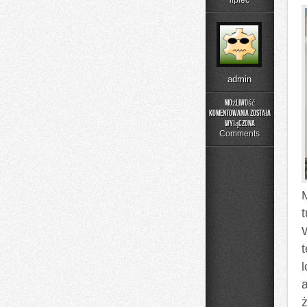
lipiec
admin
Możliwość
komentowania
została
Jelenia
wyłączona
Góra
Comments
l