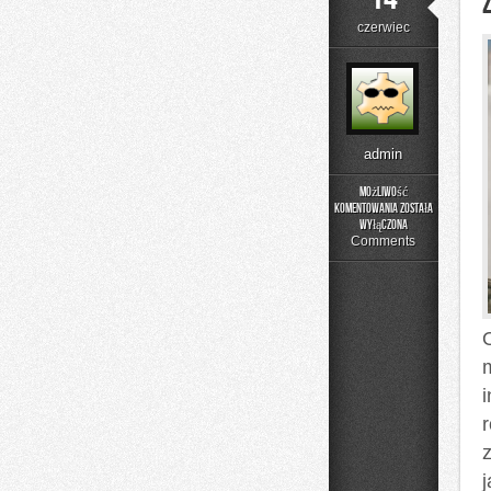
czerwiec
admin
Możliwość
komentowania
została
Zapachowe
wyłączona
Inspiracje
Comments
O