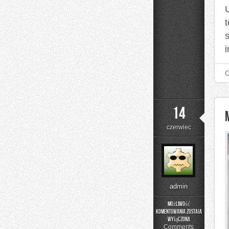
14
czerwiec
admin
Możliwość
komentowania
została
Moda
wyłączona
Plus
Comments