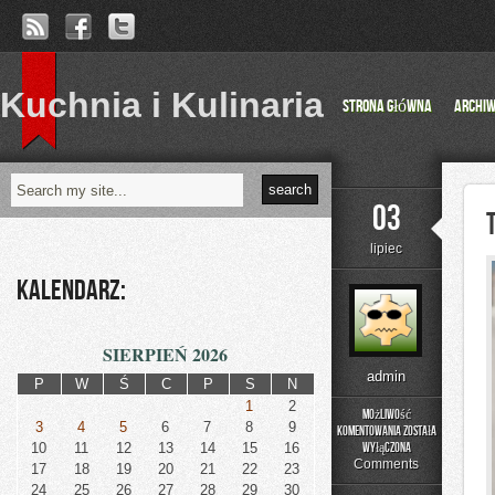
Kuchnia i Kulinaria
Strona główna
Archi
03
lipiec
Kalendarz:
SIERPIEŃ 2026
admin
P
W
Ś
C
P
S
N
1
2
Możliwość
3
4
5
6
7
8
9
komentowania
została
Trening
10
11
12
13
14
15
16
wyłączona
w
Comments
17
18
19
20
21
22
23
domu
24
25
26
27
28
29
30