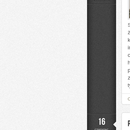
ż
h
t
16
czerwiec