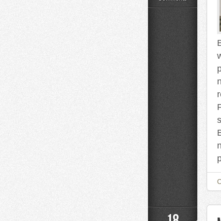
lupą
B
p
s
18