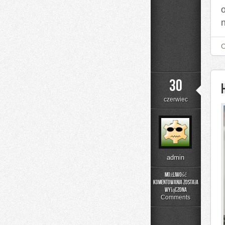
30
czerwiec
admin
Możliwość
komentowania
została
Historia
wyłączona
Przemysłu
Comments