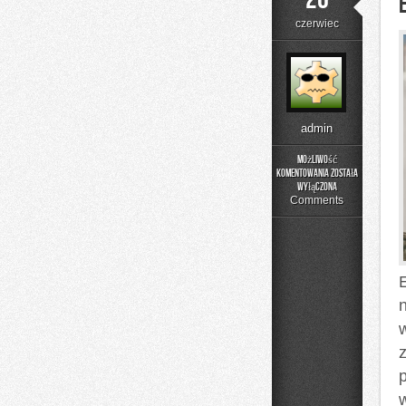
czerwiec
admin
Możliwość
komentowania
została
Edukacja
wyłączona
i
Comments
Styl
Życia