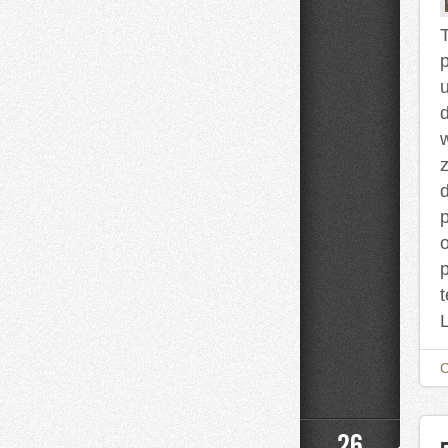
d
p
26