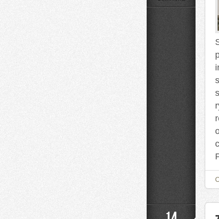
Size
na
Co
Dzień
s
14