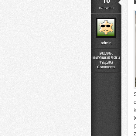
czerwiec
admin
Możliwość
komentowania
została
Moda
wyłączona
i
Comments
Uroda