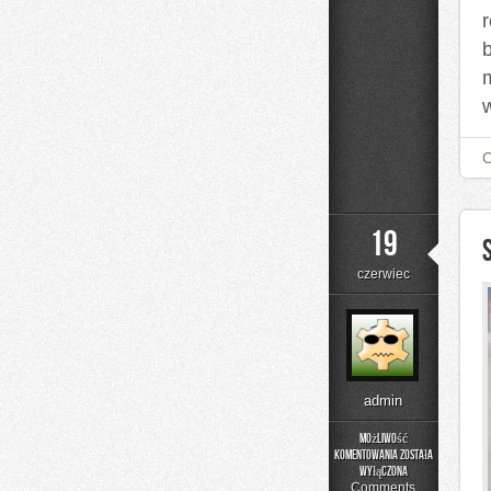
19
czerwiec
admin
Możliwość
komentowania
została
Składniki
wyłączona
pod
Comments