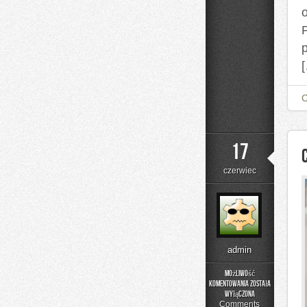
P
17
czerwiec
admin
Możliwość
komentowania
została
Czytelnicze
wyłączona
Artykuły
Comments