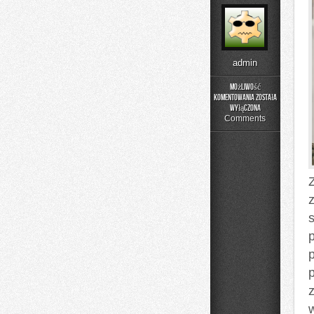
admin
Możliwość
komentowania
została
Przestępczośc
wyłączona
zorganizowana
Comments