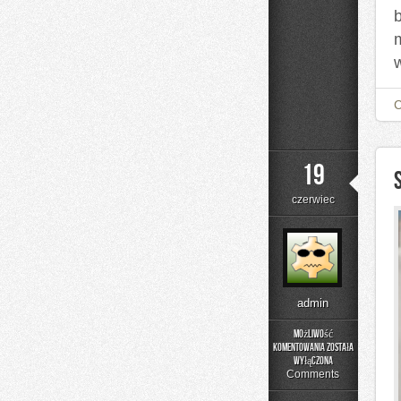
19
czerwiec
admin
Możliwość
komentowania
została
Składniki
wyłączona
pod
Comments
lupą