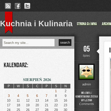
Kuchnia i Kulinaria
Strona główna
Archi
05
lipiec
Kalendarz:
SIERPIEŃ 2026
admin
P
W
Ś
C
P
S
N
1
2
Możliwość
3
4
5
6
7
8
9
komentowania
została
Irlandia
10
11
12
13
14
15
16
wyłączona
Comments
17
18
19
20
21
22
23
24
25
26
27
28
29
30