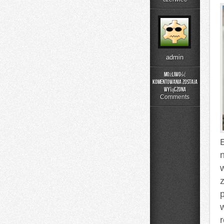
admin
Możliwość
komentowania
została
Edukacja
wyłączona
i
Comments
Styl
Życia