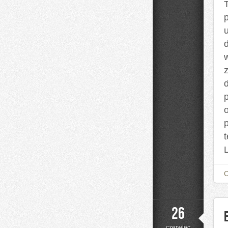
d
p
26
czerwiec