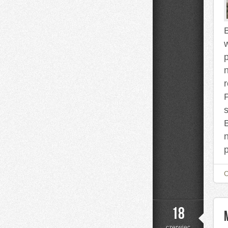
B
p
s
18
czerwiec