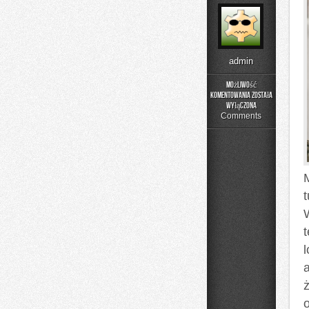
admin
Możliwość
komentowania
została
Jelenia
wyłączona
Góra
Comments
l