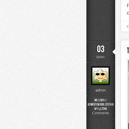
03
lipiec
admin
Możliwość
komentowania
została
Trening
wyłączona
w
Comments
domu