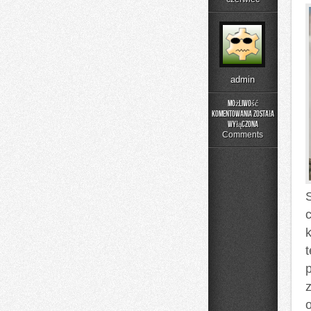
admin
Możliwość
komentowania
została
Moda
wyłączona
i
Comments
Uroda