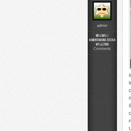
admin
Możliwość
komentowania
została
Poradniki
wyłączona
Użytkownika
Comments