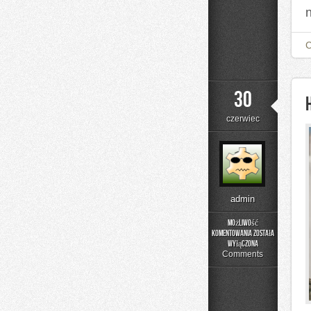
30
czerwiec
admin
Możliwość
komentowania
została
Historia
wyłączona
Przemysłu
Comments