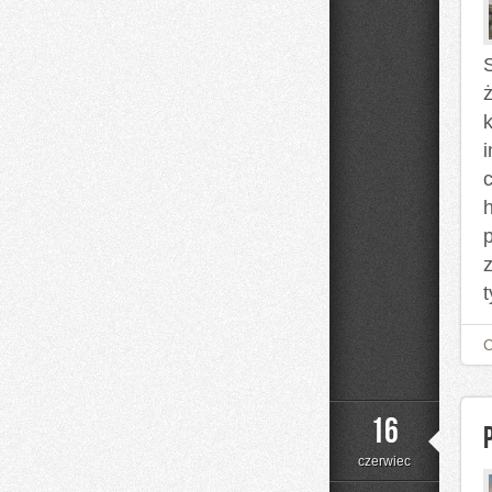
ż
h
t
16
czerwiec