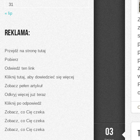
31
« lip
Reklama:
Przejdź na stronę tutaj
Pobierz
Odwiedź ten link
Kliknij tutaj, aby dowiedzieć się więcej
Zobacz pełen artykuł
Odkryj więcej już teraz
Kliknij po odpowiedź
Zobacz, co Cię czeka
Zobacz, co Cię czeka
03
Zobacz, co Cię czeka