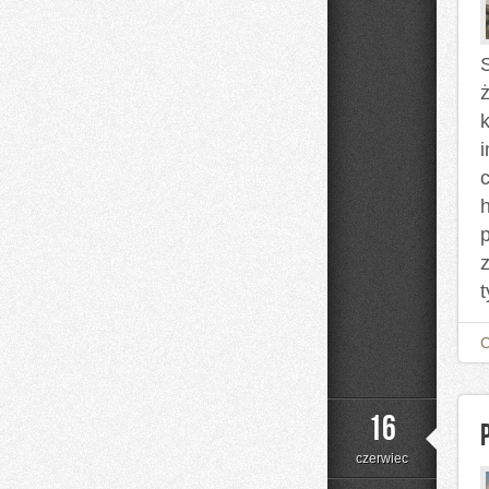
ż
h
t
16
czerwiec