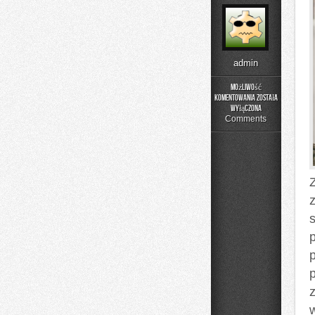
admin
Możliwość
komentowania
została
Przestępczośc
wyłączona
zorganizowana
Comments