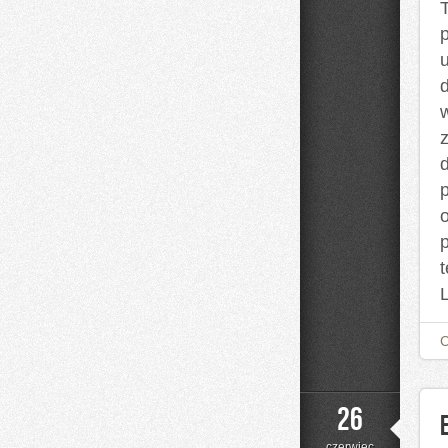
d
p
26
czerwiec