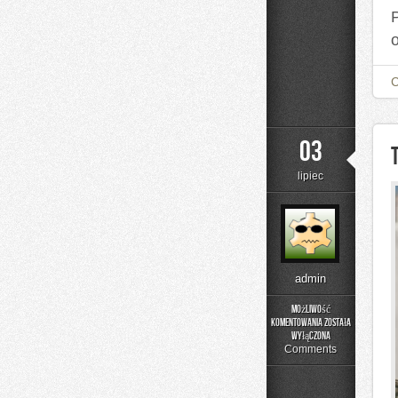
03
lipiec
admin
Możliwość
komentowania
została
Trening
wyłączona
w
Comments
domu