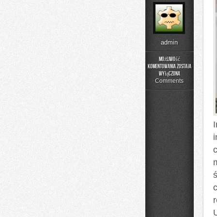
admin
Możliwość
komentowania
została
Poradniki
wyłączona
Użytkownika
Comments