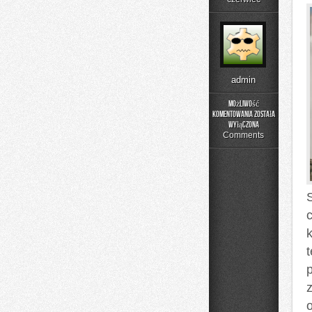
admin
Możliwość
komentowania
została
Moda
wyłączona
i
Comments
Uroda