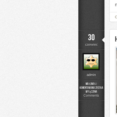
30
czerwiec
admin
Możliwość
komentowania
została
Historia
wyłączona
Przemysłu
Comments