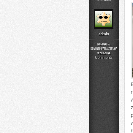
admin
Możliwość
komentowania
została
Edukacja
wyłączona
i
Comments
Styl
Życia