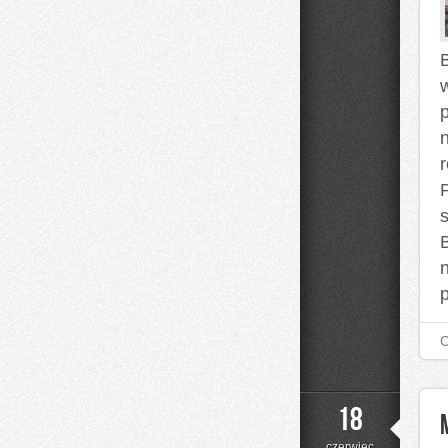
B
p
s
18
czerwiec