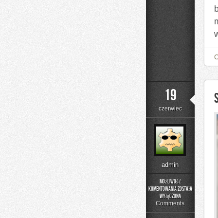
19
czerwiec
admin
Możliwość
komentowania
została
Składniki
wyłączona
pod
Comments
lupą