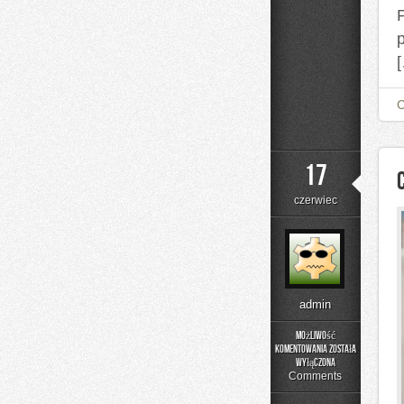
P
17
czerwiec
admin
Możliwość
komentowania
została
Czytelnicze
wyłączona
Artykuły
Comments