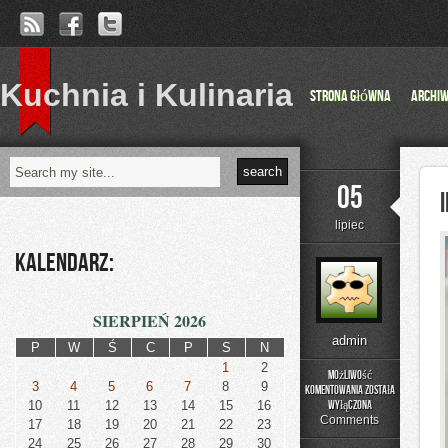
Kuchnia i Kulinaria
Strona główna
Archi
05
lipiec
Kalendarz:
SIERPIEŃ 2026
admin
P
W
Ś
C
P
S
N
1
2
Możliwość
3
4
5
6
7
8
9
komentowania
została
Irlandia
10
11
12
13
14
15
16
wyłączona
Comments
17
18
19
20
21
22
23
24
25
26
27
28
29
30