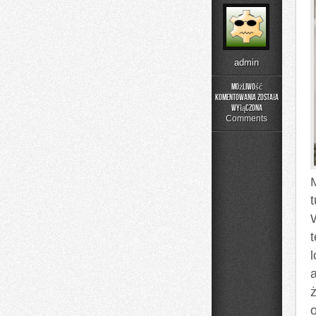
admin
Możliwość
komentowania
została
Jelenia
wyłączona
Góra
Comments
l