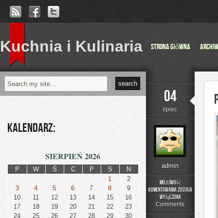
Kuchnia i Kulinaria
Strona główna
Archi
04
lipiec
Kalendarz:
SIERPIEŃ 2026
admin
P
W
Ś
C
P
S
N
1
2
Możliwość
3
4
5
6
7
8
9
komentowania
została
Przestępczośc
10
11
12
13
14
15
16
wyłączona
zorganizowana
Comments
17
18
19
20
21
22
23
24
25
26
27
28
29
30