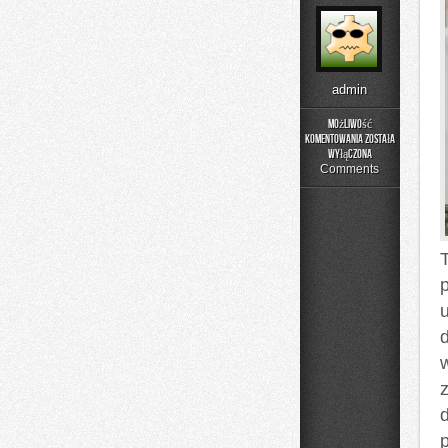
admin
Możliwość
komentowania
została
Historia
wyłączona
Przemysłu
Comments
d
p