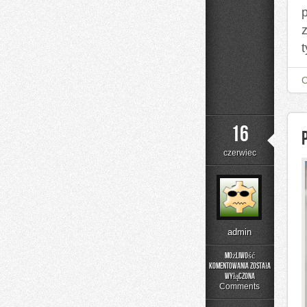
t
16
czerwiec
admin
Możliwość
komentowania
została
Poradniki
wyłączona
Użytkownika
Comments