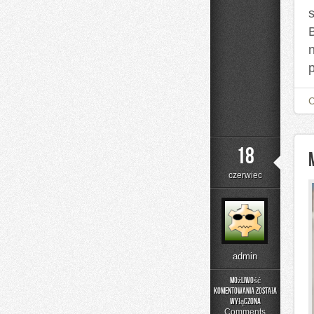
s
18
czerwiec
admin
Możliwość
komentowania
została
Moda
wyłączona
i
Comments