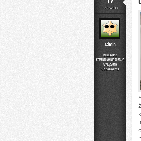
czerwiec
admin
Możliwość
komentowania
została
Czytelnicze
wyłączona
Artykuły
Comments
ż
h