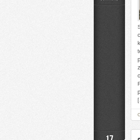
Uroda
P
17