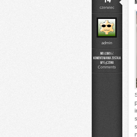
czerwiec
admin
Możliwość
komentowania
została
Moda
wyłączona
Plus
Comments
Size
na
Co
Dzień
s