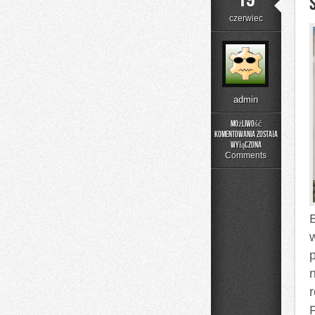
czerwiec
admin
Możliwość
komentowania
została
Składniki
wyłączona
pod
Comments
lupą
B
p