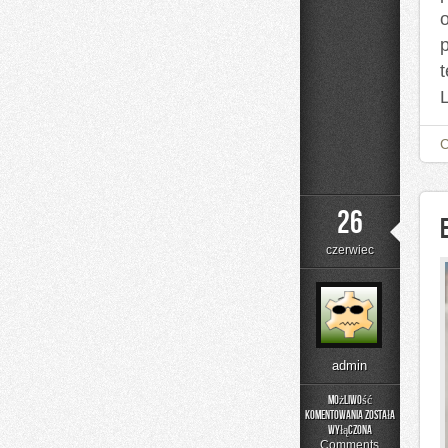
26
czerwiec
admin
Możliwość
komentowania
została
Edukacja
wyłączona
i
Comments