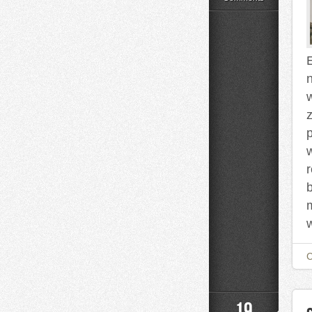
Styl
Życia
19