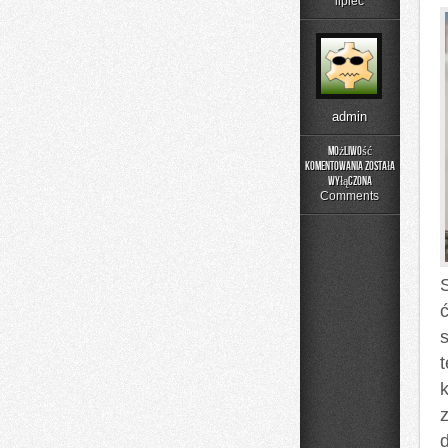
lipiec
admin
Możliwość
komentowania
została
Trening
wyłączona
w
Comments
domu
S