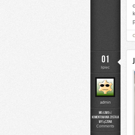
01
lipiec
admin
Możliwość
komentowania
została
Jelenia
wyłączona
Góra
Comments