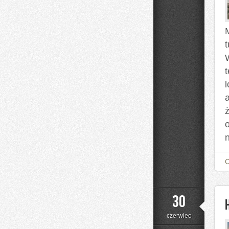
l
30
czerwiec