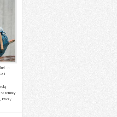
orii to
ia i
wolą
sza tematy,
, którzy