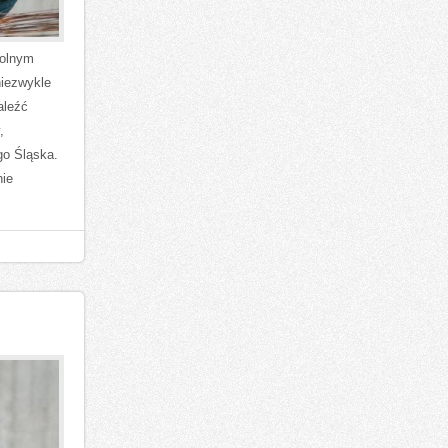
Dolnym
niezwykle
aleźć
,
go Śląska.
nie