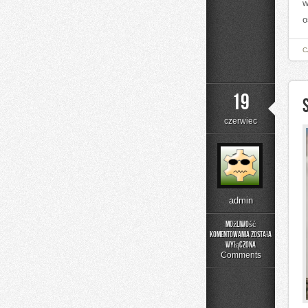
w
o
C
19
czerwiec
admin
Możliwość
komentowania
została
Składniki
wyłączona
pod
Comments
lupą