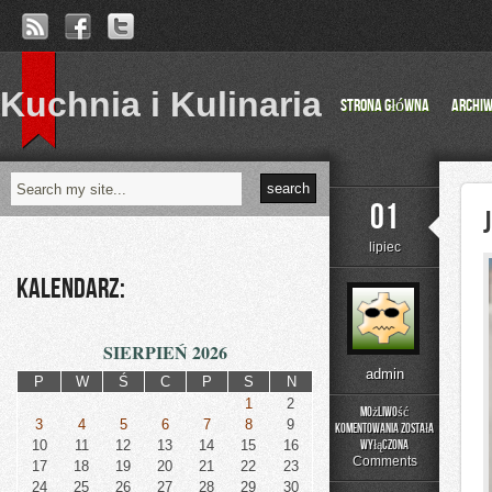
Kuchnia i Kulinaria
Strona główna
Archi
01
lipiec
Kalendarz:
SIERPIEŃ 2026
admin
P
W
Ś
C
P
S
N
1
2
Możliwość
3
4
5
6
7
8
9
komentowania
została
Jelenia
10
11
12
13
14
15
16
wyłączona
Góra
Comments
17
18
19
20
21
22
23
24
25
26
27
28
29
30