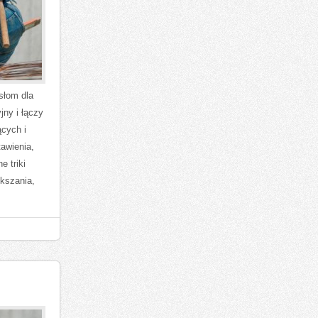
słom dla
jny i łączy
ących i
awienia,
e triki
kszania,