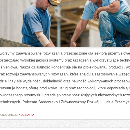
worzymy zaawansowane rozwiązania przeznaczone dla sektora przemysłowe
ostarczając wysokiej jakości systemy oraz urządzenia wykorzystujące techn
iśnieniową. Nasza działalność koncentruje się na projektowaniu, produkcji, w
raz rozwoju zaawansowanych rozwiązań, które znajdują zastosowanie wszęd
dzie liczy się wydajność, dokładność oraz pewność wykonywanych procesów
rezentuje bogatą ofertę produktów, usług oraz technologii, które odpowiadają 
owoczesnego przemysłu i przedsiębiorstw poszukujących niezawodnych roz
echnicznych. Polecam Środowisko i Zrównoważony Rozwój i Ludzie Przemysł
ATEGORIES:
KULINARIA