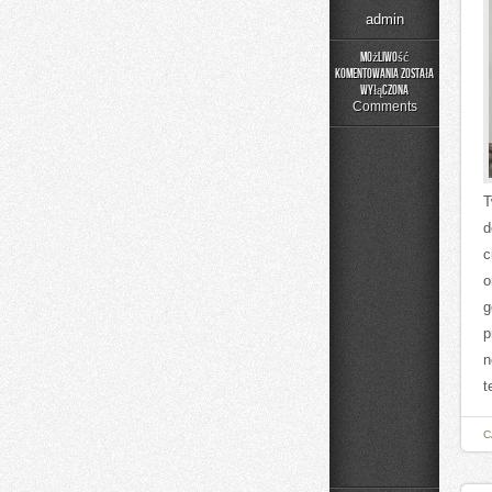
admin
Możliwość
komentowania
została
Historia
wyłączona
Przemysłu
Comments
T
d
c
o
g
p
n
t
C