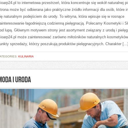
ioarp24.pl to internetowa przestrzeń, która koncentruje się wokół naturalnej pi
trona może być odbierana jako praktyczne źródło informacji dla osób, które i
ię naturalnym podejściem do urody. To witryna, która wpisuje się w rosnące
ainteresowanie łagodniejszą codzienną pielęgnacją. Polecamy Kosmetyki i Sk
od lupą. Głównym motywem strony jest asortyment związany z urodą i pielęg
ioarp24.pl może zainteresować zarówno miłośników naturalnych kosmetyków,
unkty sprzedaży, którzy poszukują produktów pielęgnacyjnych. Charakter […
ATEGORIES:
KULINARIA
MODA I URODA