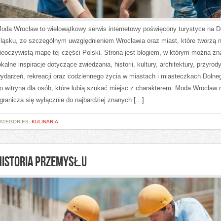
oda Wrocław to wielowątkowy serwis internetowy poświęcony turystyce na 
ląsku, ze szczególnym uwzględnieniem Wrocławia oraz miast, które tworzą 
ieoczywistą mapę tej części Polski. Strona jest blogiem, w którym można zn
okalne inspiracje dotyczące zwiedzania, historii, kultury, architektury, przyrody
ydarzeń, rekreacji oraz codziennego życia w miastach i miasteczkach Dolne
o witryna dla osób, które lubią szukać miejsc z charakterem. Moda Wrocław 
granicza się wyłącznie do najbardziej znanych […]
ATEGORIES:
KULINARIA
HISTORIA PRZEMYSŁU