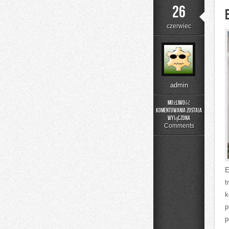
26
czerwiec
admin
Możliwość
komentowania
została
Edukacja
wyłączona
i
Comments
Styl
Życia
E
t
k
p
p