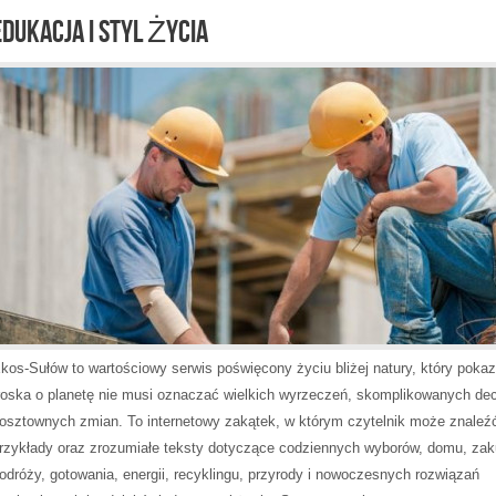
EDUKACJA I STYL ŻYCIA
kos-Sułów to wartościowy serwis poświęcony życiu bliżej natury, który pokaz
roska o planetę nie musi oznaczać wielkich wyrzeczeń, skomplikowanych dec
osztownych zmian. To internetowy zakątek, w którym czytelnik może znaleźć
rzykłady oraz zrozumiałe teksty dotyczące codziennych wyborów, domu, za
odróży, gotowania, energii, recyklingu, przyrody i nowoczesnych rozwiązań