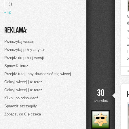
31
« lip
M
Ś
Reklama:
n
l
Przeczytaj więcej
w
Przeczytaj pełny artykuł
T
Przejdź do pełnej wersji
o
Sprawdź teraz
C
Przejdź tutaj, aby dowiedzieć się więcej
Odkryj więcej już teraz
30
Odkryj więcej już teraz
Kliknij po odpowiedź
czerwiec
Sprawdź szczegóły
Zobacz, co Cię czeka