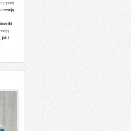
elęgnacji.
nteresują
ładniki
nacją.
 jak i
]