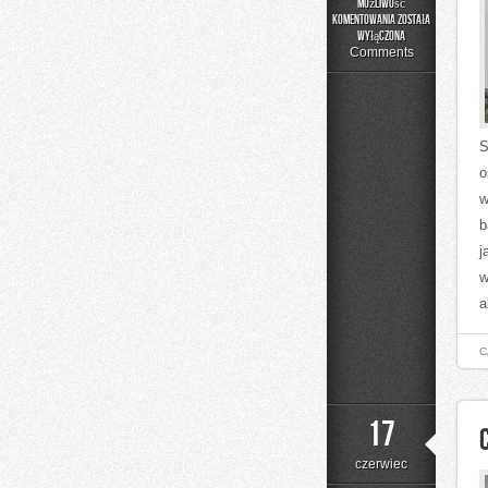
Możliwość
komentowania
została
Moda
wyłączona
i
Comments
Uroda
S
o
w
b
j
w
a
C
17
czerwiec