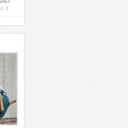
yślą o
e […]