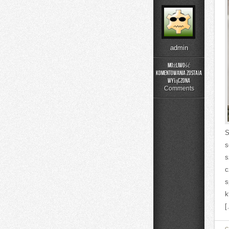
admin
Możliwość
komentowania
została
Czytelnicze
wyłączona
Artykuły
Comments
S
s
s
c
s
k
[
C