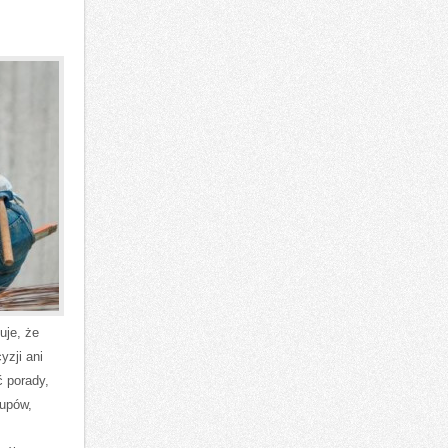
uje, że
yzji ani
 porady,
kupów,