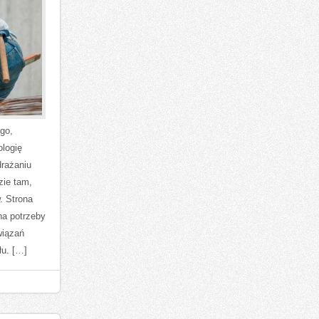
go,
ologię
drażaniu
zie tam,
. Strona
na potrzeby
wiązań
u. […]