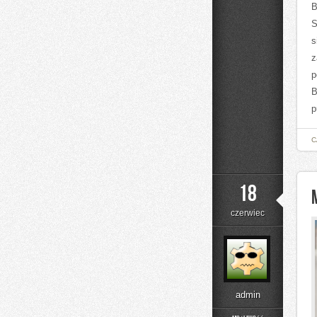
B
S
s
z
p
B
p
C
18
czerwiec
admin