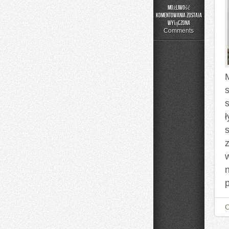
Możliwość
komentowania
została
Bezpieczeństwo
wyłączona
i
Comments
Ochrona
M
s
z