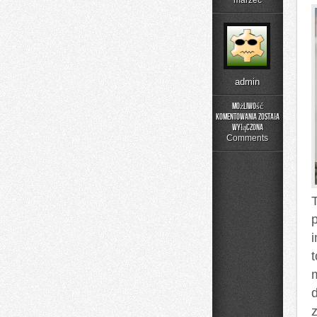
marzec
admin
Możliwość
komentowania
została
Logistyka
wyłączona
i
Comments
Magazynowanie
p