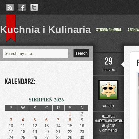
Kuchnia i Kulinaria
Strona główna
Archi
29
marzec
Kalendarz:
SIERPIEŃ 2026
admin
P
W
Ś
C
P
S
N
1
2
Możliwość
3
4
5
6
7
8
9
komentowania
została
Finanse
10
11
12
13
14
15
16
wyłączona
i
Comments
17
18
19
20
21
22
23
Kredyty
24
25
26
27
28
29
30