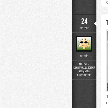
24
marzec
admin
Możliwość
komentowania
została
Trasy
wyłączona
Bikepackingowe
Comments