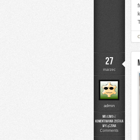
27
marzec
admin
Możliwość
komentowania
została
Moda
wyłączona
z
Comments
Ulicy