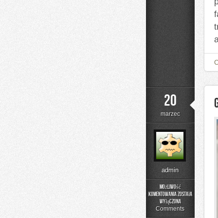
20
marzec
admin
Możliwość
komentowania
została
Graffiti
wyłączona
Comments