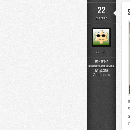
22
marzec
admin
Możliwość
komentowania
została
Street
wyłączona
Food
Comments
z
Wydarzeń
s