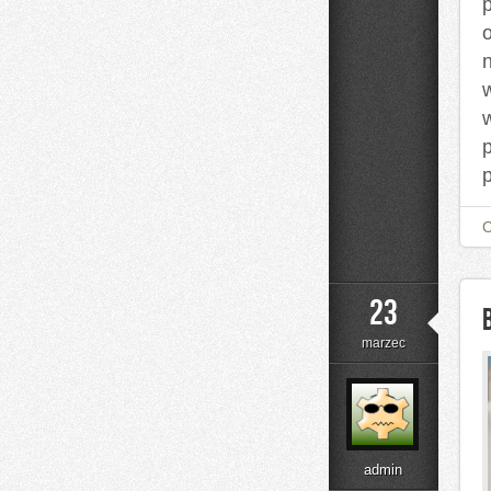
p
23
marzec
admin