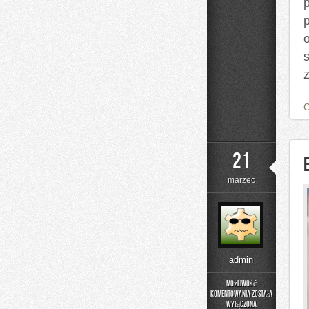
o
21
marzec
admin
Możliwość
komentowania
została
Eventy
wyłączona