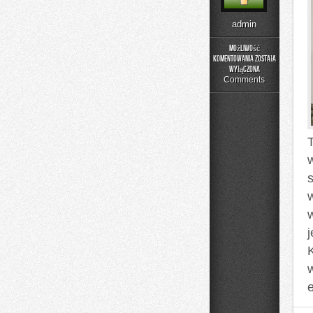
admin
Możliwość
komentowania
została
Sztuka
wyłączona
Degustacji
Comments