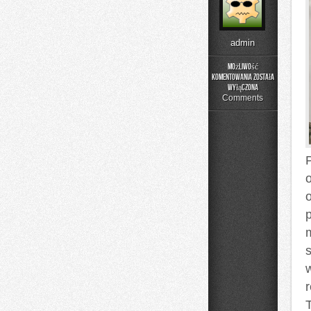
admin
Możliwość
komentowania
została
Reklama
wyłączona
Płatna
Comments
(SEM
i
PPC)
o