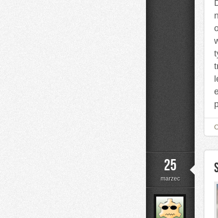
l
25
marzec