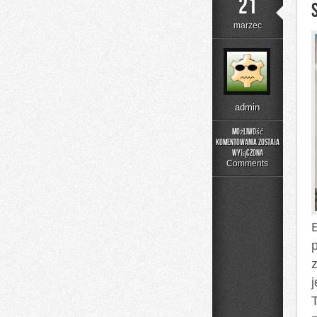
21
marzec
admin
Możliwość
komentowania
została
Sprzęt
wyłączona
Jeździecki
Comments
j