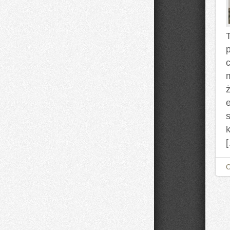
T
m
e