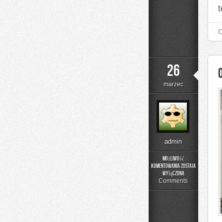
26
marzec
admin
Możliwość
komentowania
została
Odchudzanie
wyłączona
Bez
Comments
Presji