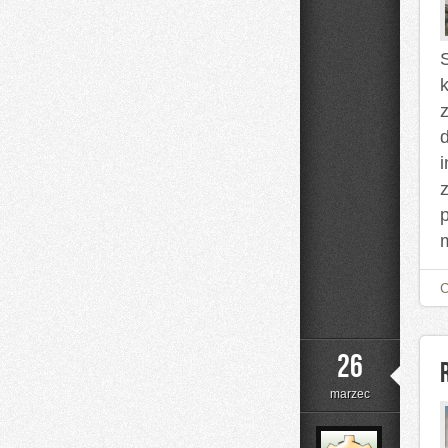
z
26
marzec