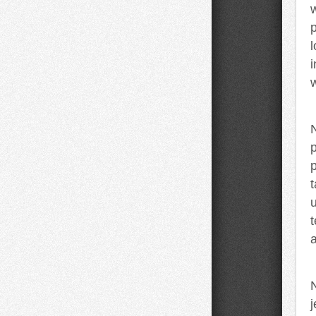
p
t
u
a