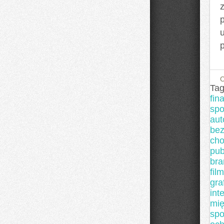
Tag
fin
spo
aut
bez
cho
pub
bra
fil
graf
int
mi
spo