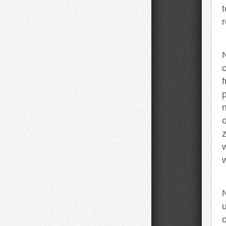
r
o
o