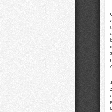
U
w
s
t