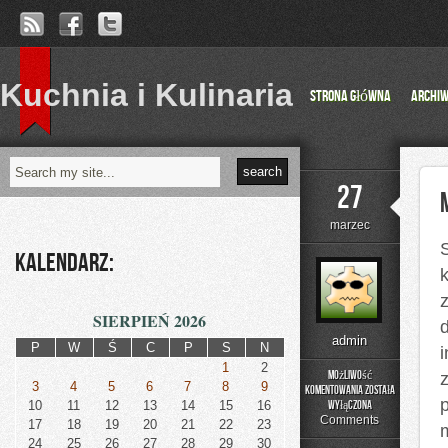
Kuchnia i Kulinaria
Strona główna
Archi
27
marzec
Kalendarz:
SIERPIEŃ 2026
admin
P
W
Ś
C
P
S
N
1
2
Możliwość
z
3
4
5
6
7
8
9
komentowania
została
Moda
10
11
12
13
14
15
16
wyłączona
z
Comments
17
18
19
20
21
22
23
Ulicy
24
25
26
27
28
29
30