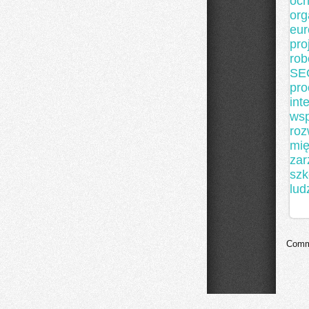
och
org
eur
pro
rob
SE
pro
int
ws
ro
mi
zar
szk
lud
Comme