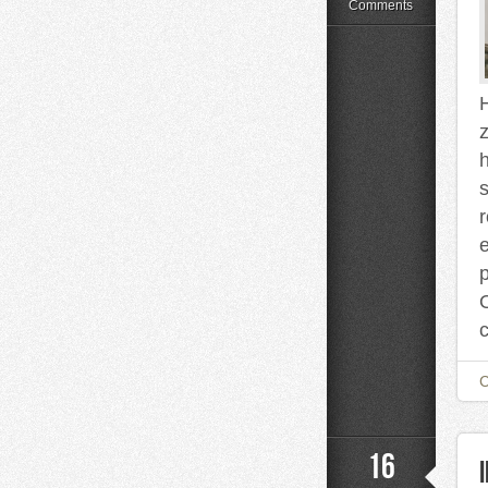
użytkowe
Comments
r
16