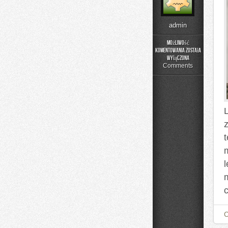
admin
Możliwość
komentowania
została
Koncerty
wyłączona
i
Comments
Festiwale
t
m
m
c