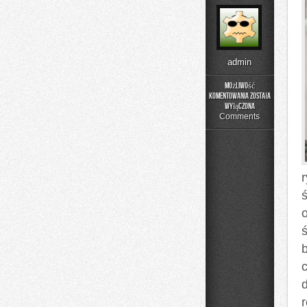
admin
Możliwość
komentowania
została
Polityka
wyłączona
gospodarcza
Comments
r
c
r