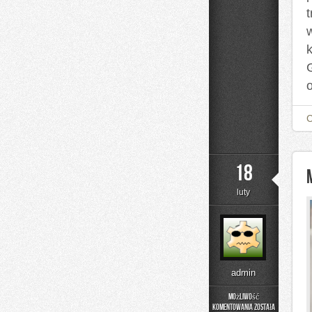
t
18
luty
admin
Możliwość
komentowania
została