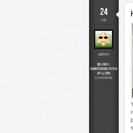
24
luty
admin
Możliwość
komentowania
została
Historie
wyłączona
zawodników
Comments
i
trenerów