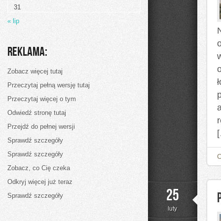
31
« lip
N
Reklama:
Zobacz więcej tutaj
ł
Przeczytaj pełną wersję tutaj
Przeczytaj więcej o tym
Odwiedź stronę tutaj
Przejdź do pełnej wersji
Sprawdź szczegóły
Sprawdź szczegóły
Zobacz, co Cię czeka
Odkryj więcej już teraz
25
Sprawdź szczegóły
luty