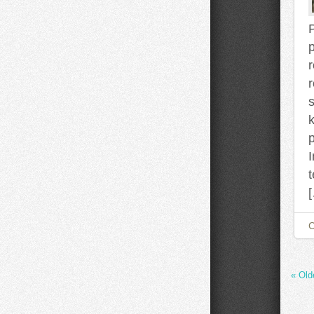
p
I
« Old