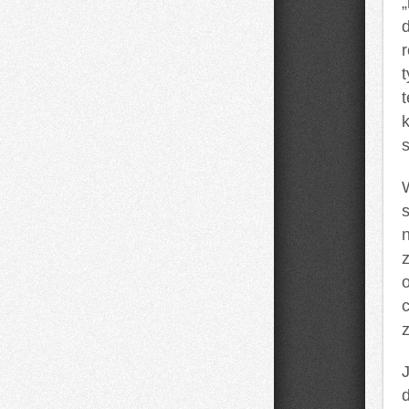
t
t
d