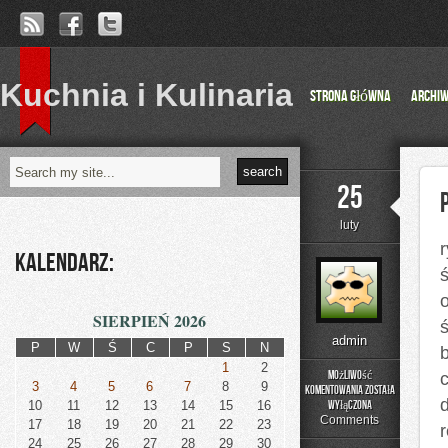
Kuchnia i Kulinaria
Strona główna
Archi
25
luty
r
Kalendarz:
SIERPIEŃ 2026
admin
P
W
Ś
C
P
S
N
1
2
Możliwość
c
3
4
5
6
7
8
9
komentowania
została
Polityka
10
11
12
13
14
15
16
wyłączona
gospodarcza
Comments
17
18
19
20
21
22
23
r
24
25
26
27
28
29
30