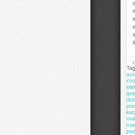
i
Tag
aut
cho
ele
got
do
pow
łod
mat
mot
poc