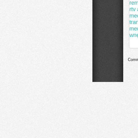
rem
rtv
me
tra
me
wnę
Comme