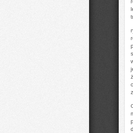
l
r
C
m
d