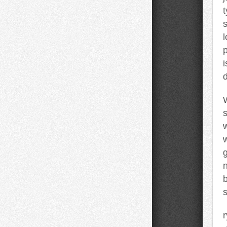
l
i
r