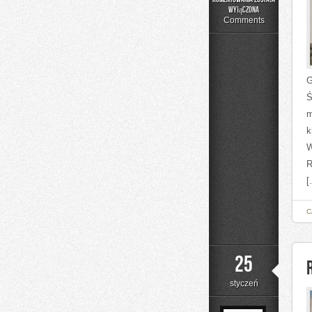
Szlaki
wyłączona
rowerowe
Comments
G
Ś
m
k
W
R
[
C
25
styczeń