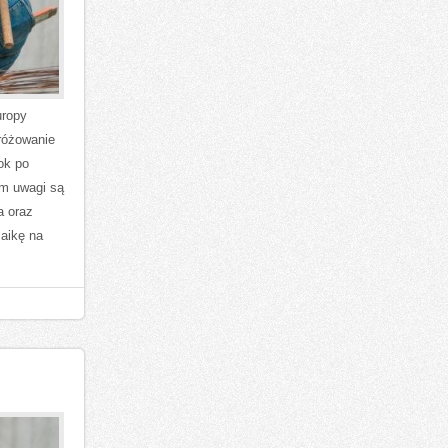
uropy
różowanie
ok po
um uwagi są
a oraz
zaikę na