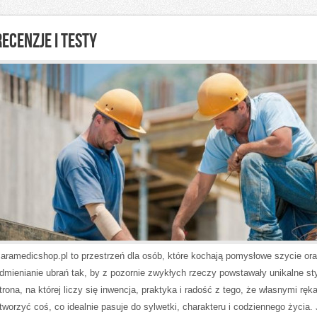
RECENZJE I TESTY
aramedicshop.pl to przestrzeń dla osób, które kochają pomysłowe szycie or
dmienianie ubrań tak, by z pozornie zwykłych rzeczy powstawały unikalne sty
trona, na której liczy się inwencja, praktyka i radość z tego, że własnymi rę
tworzyć coś, co idealnie pasuje do sylwetki, charakteru i codziennego życia. 