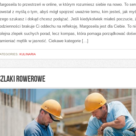
argoseila to przestrzeń w online, w którym rozumiesz siebie na nowo. To serw
owstał z myślą o tym, abyś mógł spojrzeć uważnie temu, kim jesteś, jak myś
zego szukasz i dokąd chcesz podążać. Jeśli kiedykolwiek miałeś poczucie, 
odzienności brakuje Ci oddechu na refleksję, Margoseila jest dla Ciebie. To ni
olejna zlepek suchych porad, lecz kompas, która pomaga porządkować doświ
amieniać mętlik w jasność. Ciekawe kategorie […]
ATEGORIES:
KULINARIA
SZLAKI ROWEROWE