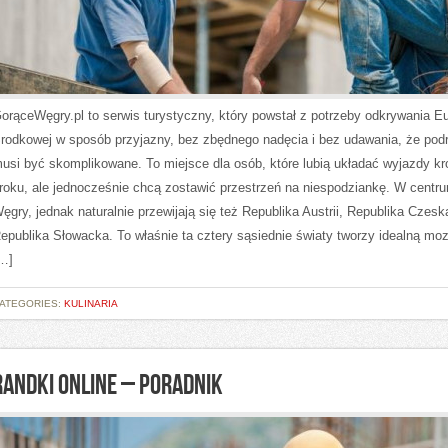
orąceWęgry.pl to serwis turystyczny, który powstał z potrzeby odkrywania E
rodkowej w sposób przyjazny, bez zbędnego nadęcia i bez udawania, że pod
usi być skomplikowane. To miejsce dla osób, które lubią układać wyjazdy kr
roku, ale jednocześnie chcą zostawić przestrzeń na niespodziankę. W centr
ęgry, jednak naturalnie przewijają się też Republika Austrii, Republika Czesk
epublika Słowacka. To właśnie ta cztery sąsiednie światy tworzy idealną mo
…]
ATEGORIES:
KULINARIA
RANDKI ONLINE – PORADNIK