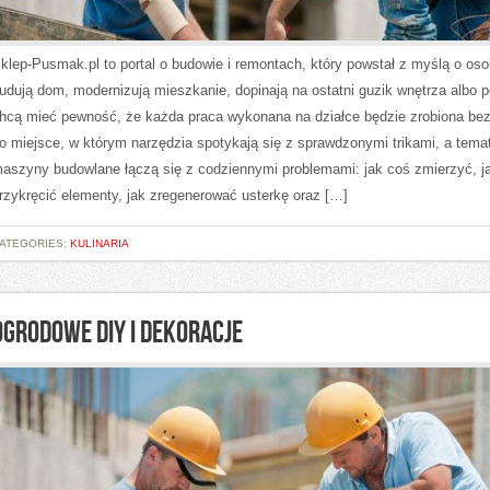
klep-Pusmak.pl to portal o budowie i remontach, który powstał z myślą o oso
udują dom, modernizują mieszkanie, dopinają na ostatni guzik wnętrza albo p
hcą mieć pewność, że każda praca wykonana na działce będzie zrobiona bez 
o miejsce, w którym narzędzia spotykają się z sprawdzonymi trikami, a temat
aszyny budowlane łączą się z codziennymi problemami: jak coś zmierzyć, j
rzykręcić elementy, jak zregenerować usterkę oraz […]
ATEGORIES:
KULINARIA
OGRODOWE DIY I DEKORACJE