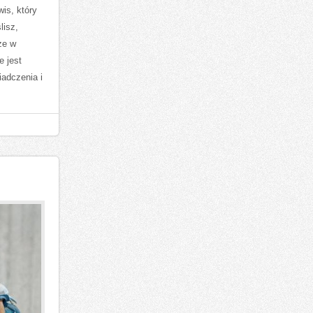
is, który
lisz,
że w
e jest
adczenia i