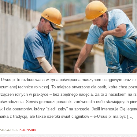
-Ursus.pl to rozbudowana witryna poświęcona maszynom uciągowym oraz sz
ozumianej technice rolniczej. To miejsce stworzone dla osób, które chcą poz
rządzeń rolnych w praktyce – bez zbędnego nadęcia, za to z naciskiem na r
oświadczenia. Serwis gromadzi poradniki zarówno dla osób stawiających pier
ak i dla operatorów, którzy “zjedli zęby” na sprzęcie. Jeśli interesuje Cię lege
arka z tradycją, ale także szeroki świat ciągników – e-Ursus.pl ma być […]
ATEGORIES:
KULINARIA