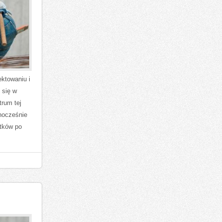
ektowaniu i
 się w
trum tej
dnocześnie
tków po