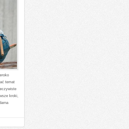
eroko
nać temat
zeczywiste
wsze kroki,
ndarna