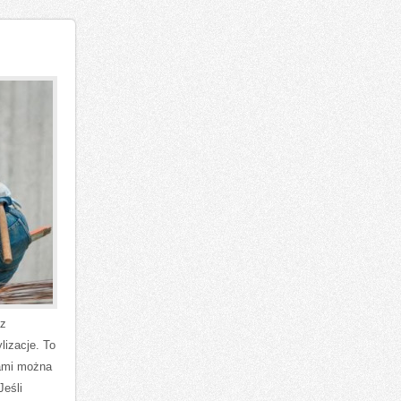
az
lizacje. To
kami można
Jeśli