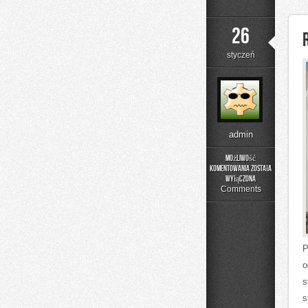
26
styczeń
admin
Możliwość
komentowania
została
Recenzje
wyłączona
i
Comments
Testy
P
o
s
s