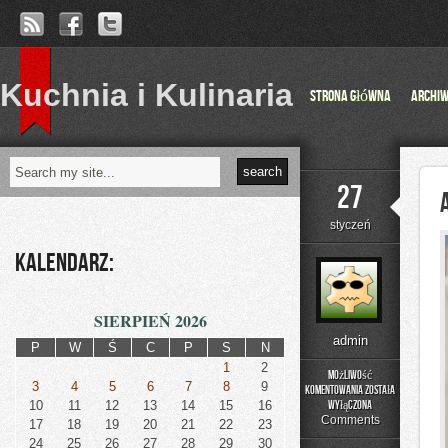
Kuchnia i Kulinaria
Strona główna
Archi
27
styczeń
Kalendarz:
SIERPIEŃ 2026
admin
P
W
Ś
C
P
S
N
1
2
Możliwość
3
4
5
6
7
8
9
komentowania
została
Akcesoria
10
11
12
13
14
15
16
wyłączona
Budowlane
Comments
17
18
19
20
21
22
23
24
25
26
27
28
29
30