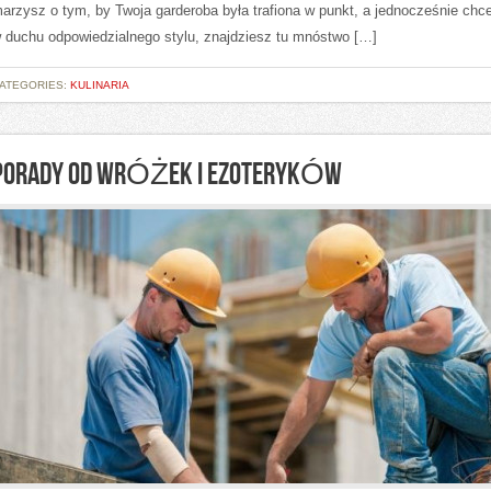
arzysz o tym, by Twoja garderoba była trafiona w punkt, a jednocześnie chc
 duchu odpowiedzialnego stylu, znajdziesz tu mnóstwo […]
ATEGORIES:
KULINARIA
PORADY OD WRÓŻEK I EZOTERYKÓW