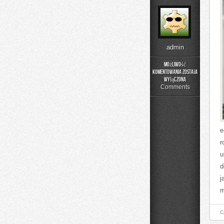
admin
Możliwość
komentowania
została
URSUS
wyłączona
Comments
e
r
u
d
j
m
C