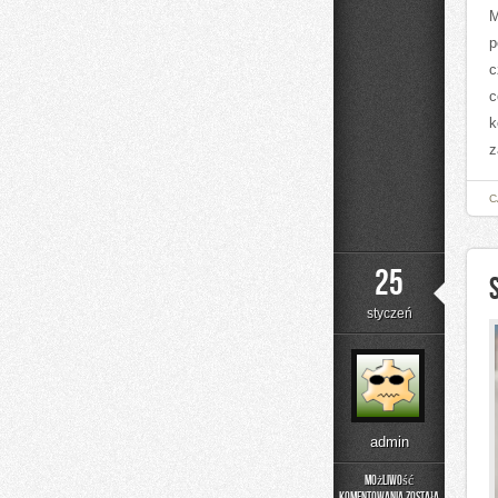
M
p
c
c
k
z
C
25
styczeń
admin
Możliwość
komentowania
została