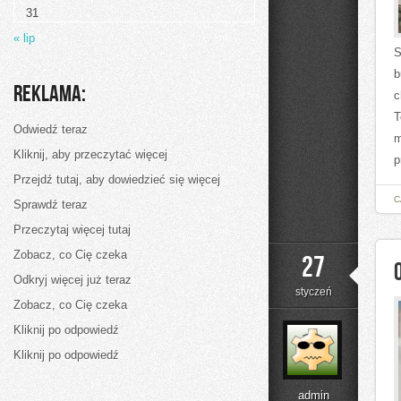
31
« lip
S
b
Reklama:
c
T
Odwiedź teraz
m
Kliknij, aby przeczytać więcej
p
Przejdź tutaj, aby dowiedzieć się więcej
C
Sprawdź teraz
Przeczytaj więcej tutaj
Zobacz, co Cię czeka
27
Odkryj więcej już teraz
styczeń
Zobacz, co Cię czeka
Kliknij po odpowiedź
Kliknij po odpowiedź
admin