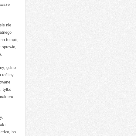
zawsze
się nie
watnego
ma terapii,
y sprawia,
e.
ny, gdzie
 rośliny
rowane
, tylko
arakteru
y,
ak i
iedza, bo