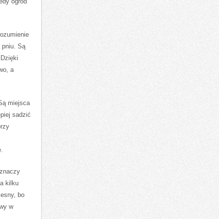
tedy ogród
rozumienie
a pniu. Są
 Dzięki
wo, a
 Są miejsca
piej sadzić
przy
e.
 znaczy
a kilku
zesny, bo
awy w