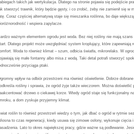
abiegach takich jak wertykulacja. Dlatego na stronie pojawia się podejście pr
ak stworzyć trawnik, który będzie gęsty, i co zrobić, żeby nie zamienił się w
atę. Coraz częściej alternatywą staje się mieszanka roślinna, bo daje większą
ioróżnorodność i wspiera zapylacze.
ardzo ważnym elementem ogrodu jest woda. Bez niej rośliny nie mają szans
tart. Dlatego projekt może uwzględniać system kroplujący, które zapewniają 
omfort. Woda to również klimat – szum, odbicia światła, mikrorelaks. W ogro
ojawiają się małe fontanny albo misa z wodą. Taki detal potrafi stworzyć spok
ednocześnie przyciąga ptaki.
gromny wpływ na odbiór przestrzeni ma również oświetlenie. Dobrze dobrane 
odkreśla rośliny i sprawia, że ogród żyje także wieczorem. Można doświetlić 
aakcentować drzewo o ciekawej korze. Wtedy ogród staje się funkcjonalny n
mroku, a dom zyskuje przyjemny klimat.
wiat roślin to również przestrzeń wiedzy o tym, jak dbać o ogród w rytmie se
iosna to czas regeneracji, kiedy usuwa się zimowe osłony, wykonuje cięcia i
asadzenia. Lato to okres największej pracy, gdzie ważne są podlewanie. Jesi