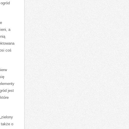
 ogród
je
ieni, a
enią
jektowana
osi coś
ierw
się
 elementy
gród jest
 które
„zielony
 także o