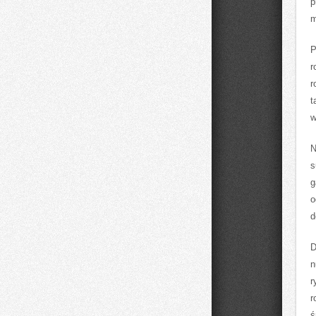
p
m
P
r
r
t
w
N
s
g
o
d
D
n
r
r
ś