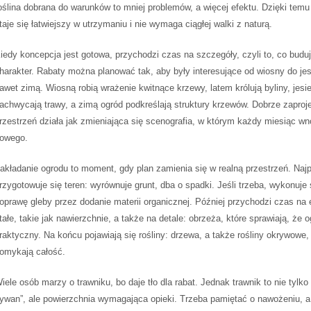
oślina dobrana do warunków to mniej problemów, a więcej efektu. Dzięki temu
taje się łatwiejszy w utrzymaniu i nie wymaga ciągłej walki z naturą.
iedy koncepcja jest gotowa, przychodzi czas na szczegóły, czyli to, co budu
harakter. Rabaty można planować tak, aby były interesujące od wiosny do jes
awet zimą. Wiosną robią wrażenie kwitnące krzewy, latem królują byliny, jesi
achwycają trawy, a zimą ogród podkreślają struktury krzewów. Dobrze zapro
rzestrzeń działa jak zmieniająca się scenografia, w którym każdy miesiąc wn
owego.
akładanie ogrodu to moment, gdy plan zamienia się w realną przestrzeń. Najp
rzygotowuje się teren: wyrównuje grunt, dba o spadki. Jeśli trzeba, wykonuje 
oprawę gleby przez dodanie materii organicznej. Później przychodzi czas na
tałe, takie jak nawierzchnie, a także na detale: obrzeża, które sprawiają, że o
raktyczny. Na końcu pojawiają się rośliny: drzewa, a także rośliny okrywowe,
omykają całość.
iele osób marzy o trawniku, bo daje tło dla rabat. Jednak trawnik to nie tylko 
ywan”, ale powierzchnia wymagająca opieki. Trzeba pamiętać o nawożeniu, a