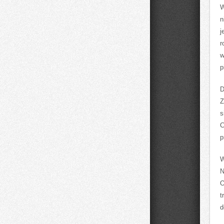
W
n
j
r
w
p
D
Z
s
C
p
W
N
O
t
d