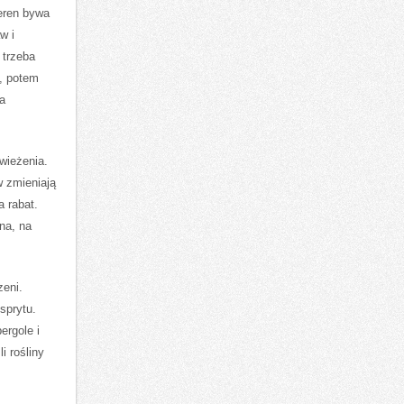
eren bywa
w i
 trzeba
e, potem
ia
wieżenia.
 zmieniają
a rabat.
na, na
zeni.
sprytu.
ergole i
i rośliny