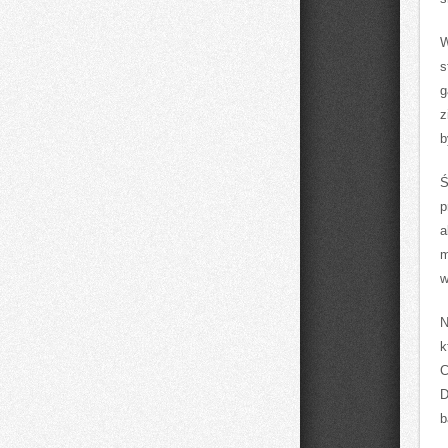
W
s
g
z
b
Ś
p
a
m
w
N
k
C
D
b