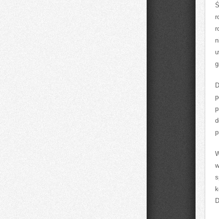
Ś
r
r
n
u
g
D
p
p
d
p
W
w
s
k
D