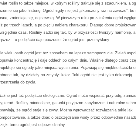
wiat roślin to także miejsce, w którym rośliny traktuje się z szacunkiem, a o
ozumie się jako historię. Ogród nigdy nie jest „skończony raz na zawsze”, bo 
osną, zmieniają się, dojrzewają. W pierwszym roku po założeniu ogród wygląd
iż po trzech latach, a po pięciu nabiera charakteru. Dlatego dobre projektowan
względnia czas. Rośliny sadzi się tak, by w przyszłości tworzyły harmonię, a
ąszcz. To podejście daje poczucie, że ogród jest przemyślany.
la wielu osób ogród jest też sposobem na lepsze samopoczucie. Zieleń uspo
oprawia koncentrację i daje oddech po całym dniu. Właśnie dlatego coraz czę
rojektuje się ogrody jako miejsca wyciszenia. Pojawiają się miękkie ścieżki o
obrane tak, by działały na zmysły: kolor. Taki ogród nie jest tylko dekoracją –
rzestrzenią do życia.
ażne jest też podejście ekologiczne. Ogród może wspierać przyrodę, zamias
ypierać. Rośliny miododajne, gatunki przyjazne zapylaczom i naturalne schro
prawiają, że ogród staje się żywy. Można wprowadzać rozwiązania takie jak
ompostowanie, a także dbać o oszczędzanie wody przez odpowiednie nasadz
zięki temu ogród jest odpowiedzialny.