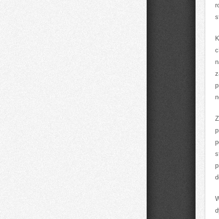
r
s
K
c
n
z
p
n
Z
p
p
s
p
d
W
d