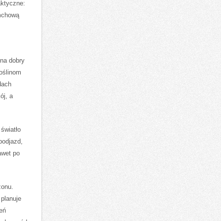
aktyczne:
 mchową
 na dobry
roślinom
dach
ój, a
światło
podjazd,
awet po
zonu.
 planuje
eń