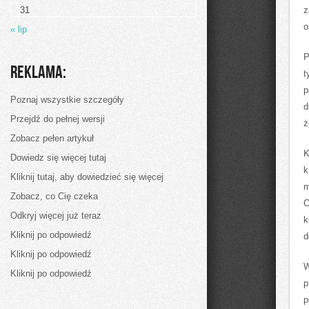
dekoracje
31
z
o
« lip
P
Reklama:
t
p
Poznaj wszystkie szczegóły
d
Przejdź do pełnej wersji
ż
Zobacz pełen artykuł
K
Dowiedz się więcej tutaj
k
Kliknij tutaj, aby dowiedzieć się więcej
m
Zobacz, co Cię czeka
O
Odkryj więcej już teraz
k
Kliknij po odpowiedź
d
Kliknij po odpowiedź
W
Kliknij po odpowiedź
p
p