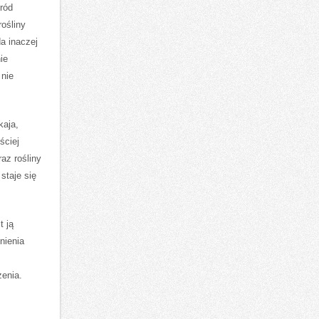
gród
rośliny
a inaczej
ie
 nie
kaja,
ściej
raz rośliny
 staje się
t ją
nienia
enia.