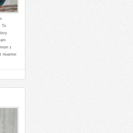
m
. To
tórzy
ecam
nimum z
z niuanse: