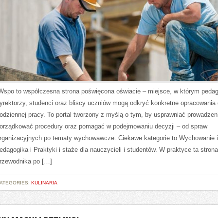
Wspo to współczesna strona poświęcona oświacie – miejsce, w którym peda
yrektorzy, studenci oraz bliscy uczniów mogą odkryć konkretne opracowania
odziennej pracy. To portal tworzony z myślą o tym, by usprawniać prowadzeni
orządkować procedury oraz pomagać w podejmowaniu decyzji – od spraw
rganizacyjnych po tematy wychowawcze. Ciekawe kategorie to Wychowanie i
edagogika i Praktyki i staże dla nauczycieli i studentów. W praktyce ta strona 
rzewodnika po […]
ATEGORIES:
KULINARIA