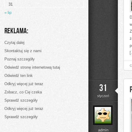
31
« lip
D
w
Reklama:
Z
ż
Czytaj dalej
p
Skontaktuj się z nami
[
Poznaj szczegóły
C
Odwiedź stronę internetową tutaj
Odwiedź ten link
Odkryj więcej już teraz
31
Zobacz, co Cię czeka
styczeń
Sprawdź szczegóły
Odkryj więcej już teraz
Sprawdź szczegóły
admin