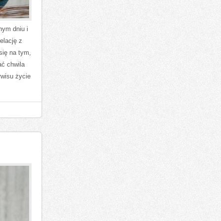
nym dniu i
elację z
się na tym,
ać chwila
rwisu życie