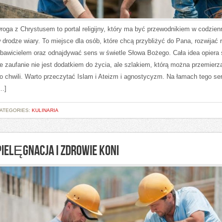
roga z Chrystusem to portal religijny, który ma być przewodnikiem w codzien
 drodze wiary. To miejsce dla osób, które chcą przybliżyć do Pana, rozwijać r
bawicielem oraz odnajdywać sens w świetle Słowa Bożego. Cała idea opiera 
e zaufanie nie jest dodatkiem do życia, ale szlakiem, którą można przemierz
o chwili. Warto przeczytać Islam i Ateizm i agnostycyzm. Na łamach tego se
…]
ATEGORIES:
KULINARIA
PIELĘGNACJA I ZDROWIE KONI