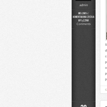
admin
Możliwość
komentowania
została
Edukacja
wyłączona
wczesnoszkolna
Comments
I
d
c
p
o
p
p
C