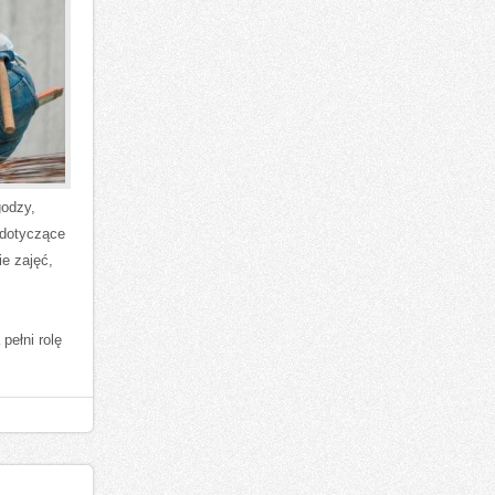
godzy,
 dotyczące
e zajęć,
pełni rolę