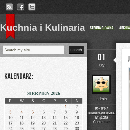
Kuchnia i Kulinaria
Strona główna
Archi
01
luty
Kalendarz:
SIERPIEŃ 2026
admin
P
W
Ś
C
P
S
N
1
2
Możliwość
3
4
5
6
7
8
9
komentowania
została
Judaizm
10
11
12
13
14
15
16
wyłączona
Comments
17
18
19
20
21
22
23
24
25
26
27
28
29
30