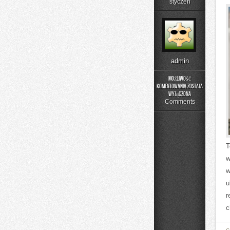
styczeń
admin
Możliwość
komentowania
została
Sakramenty
wyłączona
Comments
T
w
w
u
r
c