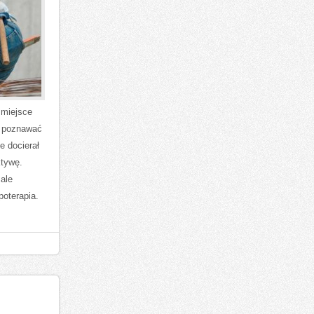
 miejsce
ą poznawać
e docierał
ktywę.
 ale
poterapia.