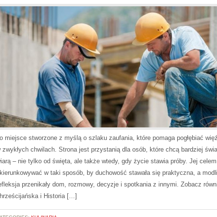
o miejsce stworzone z myślą o szlaku zaufania, które pomaga pogłębiać wi
 zwykłych chwilach. Strona jest przystanią dla osób, które chcą bardziej świ
iarą – nie tylko od święta, ale także wtedy, gdy życie stawia próby. Jej celem
kierunkowywać w taki sposób, by duchowość stawała się praktyczna, a modli
efleksja przenikały dom, rozmowy, decyzje i spotkania z innymi. Zobacz równ
hrześcijańska i Historia […]