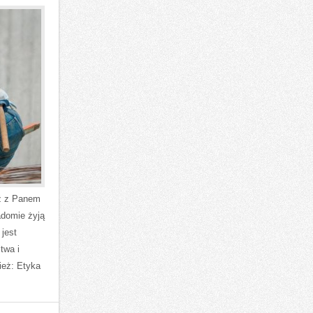
ęź z Panem
adomie żyją
 jest
twa i
ież: Etyka