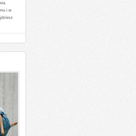
ria
omu i w
jdziesz