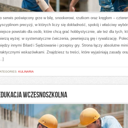
o serwis poświęcony grze w bilę, snookerowi, rzutkom oraz kręglom – cztere
yscyplinom precyzji, w których liczy się dokładność, spokój i właściwy wybór
iejsce powstało dla osób, które chcą grać hobbystycznie, ale też dla tych, k
ierzą wyżej: w systematyczne ćwiczenia, pewniejszą grę i rywalizację. Pol
iędzy innymi Bilard i Sędziowanie i przepisy gry. Strona łączy absolutne mi
raktycznymi wskazówkami. Znajdziesz tu treści, które wyjaśniają zasady ora
…]
ATEGORIES:
KULINARIA
EDUKACJA WCZESNOSZKOLNA