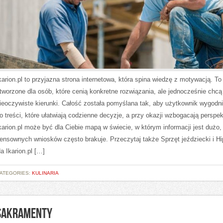
karion.pl to przyjazna strona internetowa, która spina wiedzę z motywacją. To
tworzone dla osób, które cenią konkretne rozwiązania, ale jednocześnie chc
ieoczywiste kierunki. Całość została pomyślana tak, aby użytkownik wygodni
o treści, które ułatwiają codzienne decyzje, a przy okazji wzbogacają perspe
karion.pl może być dla Ciebie mapą w świecie, w którym informacji jest dużo,
ensownych wniosków często brakuje. Przeczytaj także Sprzęt jeździecki i Hi
a Ikarion.pl […]
ATEGORIES:
KULINARIA
SAKRAMENTY