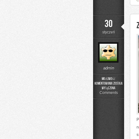
C
30
styczeń
admin
Możliwość
komentowania
została
Zdrowie
wyłączona
dzieci
Comments
P
n
s