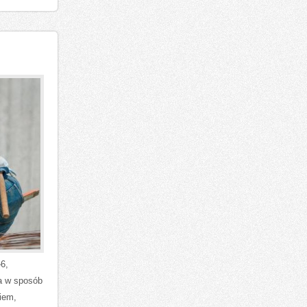
–6,
ka w sposób
iem,