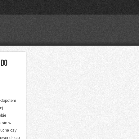
 DO
kłopotem
ej
obie
ą się w
zucha czy
owej diecie