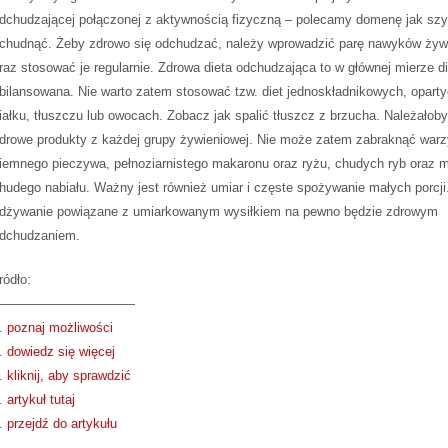
dchudzającej połączonej z aktywnością fizyczną – polecamy domenę jak sz
chudnąć. Żeby zdrowo się odchudzać, należy wprowadzić parę nawyków żyw
raz stosować je regularnie. Zdrowa dieta odchudzająca to w głównej mierze d
bilansowana. Nie warto zatem stosować tzw. diet jednoskładnikowych, oparty
iałku, tłuszczu lub owocach. Zobacz jak spalić tłuszcz z brzucha. Należałob
drowe produkty z każdej grupy żywieniowej. Nie może zatem zabraknąć warz
iemnego pieczywa, pełnoziarnistego makaronu oraz ryżu, chudych ryb oraz m
hudego nabiału. Ważny jest również umiar i częste spożywanie małych porcji
dżywanie powiązane z umiarkowanym wysiłkiem na pewno będzie zdrowym
dchudzaniem.
ródło:
———————————
.
poznaj możliwości
.
dowiedz się więcej
.
kliknij, aby sprawdzić
.
artykuł tutaj
.
przejdź do artykułu