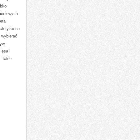
ybko
ieniowych
ieta
ch tylko na
y wybierać
yw,
ięsa i
. Takie