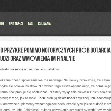
wum
Spis Treści
Tagi
Kulinaria
TO PRZYKRE POMIMO NOTORYCZNYCH PRÓB DOTARCIA
LUDZI ORAZ WMÓWIENIA IM FINALNIE
obiety nie mogą istnieć bez kosmetyków
okaźna cześć społeczeństwa ma nadwagę. Naukowcy przekazują, że z tym 
oryka się połowa Polaków. Nic wobec tego ekstrawaganckiego, że coraz więc
nternautów próbuje się odchudzać. Niestety wyłącznie niewielu z nich zdaje s
prawę z tego, jak to robić. Jedni próbują działalności fizycznej, inni zaopatruj
eklamowane suplementy wspomagające odchudzanie typu jak schudnąć z br
eż artykuły light. Jakkolwiek sukces odzyskania szczupłej sylwetki tkwi w zdr