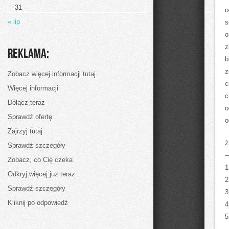
notorycznych
31
prób
o
dotarcia
« lip
s
do
ludzi
o
oraz
wmówienia
z
Reklama:
im
b
finalnie
z
Zobacz więcej informacji tutaj
c
Więcej informacji
c
Dołącz teraz
o
Sprawdź ofertę
o
Zajrzyj tutaj
ź
Sprawdź szczegóły
Zobacz, co Cię czeka
1
Odkryj więcej już teraz
2
Sprawdź szczegóły
3
Kliknij po odpowiedź
4
5