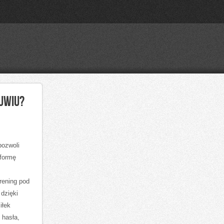
UWIU?
pozwoli
 formę
rening pod
dzięki
iłek
 hasła,