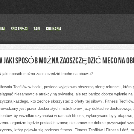
wum
Spis Treści
Tagi
Kulinaria
W JAKI SPOSÓB MOŻNA ZAOSZCZĘDZIĆ NIECO NA OB
 jaki sposób można zaoszczędzić trochę na obuwiu?
iłownia Teofilów w Łodzi, posiada wyjątkowo obszerną ofertę rekreacji, która 
siągnąć niesamowicie atrakcyjną sylwetkę, ale też bardzo dobrze wpłynie na
izyczną każdego, kto zechce skorzystać z oferty tej siłowni. Fitness Teofilów,
rowadzony jest przez doskonałych instruktorów, jacy dokładnie dostosowują t
lientów, by wszelkie czynności w ramach fitness, wykonywane były etapowo, 
zemu organizm będzie posiadał szansę niesamowicie dobrze przyswajać wys
izyczny, który pojawia się podczas fitness. Fitness Teofilów i Fitness Łódź, to