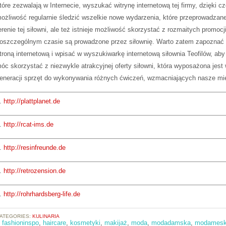
tóre zezwalają w Internecie, wyszukać witrynę internetową tej firmy, dzięki c
ożliwość regularnie śledzić wszelkie nowe wydarzenia, które przeprowadzan
erenie tej siłowni, ale też istnieje możliwość skorzystać z rozmaitych promocji
oszczególnym czasie są prowadzone przez siłownię. Warto zatem zapoznać 
troną internetową i wpisać w wyszukiwarkę internetową siłownia Teofilów, aby
óc skorzystać z niezwykle atrakcyjnej oferty siłowni, która wyposażona jest
eneracji sprzęt do wykonywania różnych ćwiczeń, wzmacniających nasze mi
.
http://plattplanet.de
.
http://rcat-ims.de
.
http://resinfreunde.de
.
http://retrozension.de
.
http://rohrhardsberg-life.de
ATEGORIES:
KULINARIA
:
fashioninspo
,
haircare
,
kosmetyki
,
makijaż
,
moda
,
modadamska
,
modames