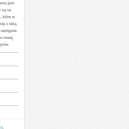
zemu jest
e są na
, które w
się z taką
 następnie
 w nowej
ęśnie.
ka
,