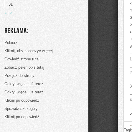
można
k
31
zaoszczędzić
nieco
m
« lip
na
t
obuwiu?
p
Reklama:
s
m
Pobierz
g
Kliknij, aby zobaczyć więcej
Odwiedź stronę tutaj
1
Zobacz pełen opis tutaj
2
Przejdź do strony
Odkryj więcej już teraz
3
Odkryj więcej już teraz
4
Kliknij po odpowiedź
Sprawdź szczegóły
5
Kliknij po odpowiedź
C
Tagi