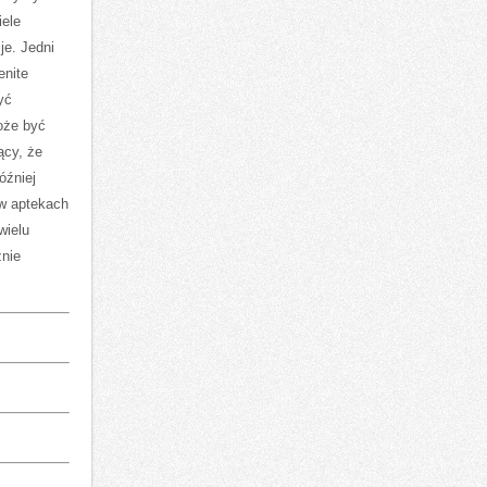
iele
je. Jedni
enite
yć
oże być
ący, że
óźniej
w aptekach
wielu
znie