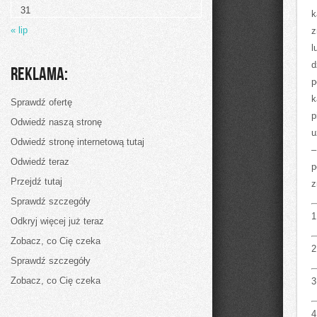
jest
31
spożywanie
k
alkoholu
« lip
z
przy
każdej
l
możliwej
okazji.
d
Reklama:
Bez
p
względu
na
k
Sprawdź ofertę
to
p
Odwiedź naszą stronę
u
Odwiedź stronę internetową tutaj
–
Odwiedź teraz
p
Przejdź tutaj
z
Sprawdź szczegóły
1
Odkryj więcej już teraz
Zobacz, co Cię czeka
2
Sprawdź szczegóły
Zobacz, co Cię czeka
3
4