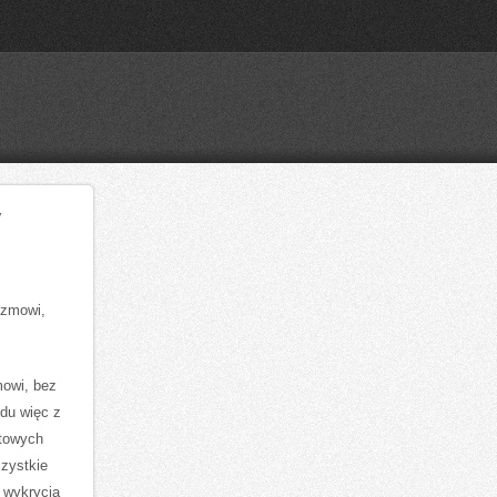
Y
izmowi,
mowi, bez
du więc z
ltowych
szystkie
 wykrycia