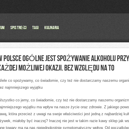
wum
Spis Treści
Tagi
Kulinaria
W POLSCE OGÓLNE JEST SPOŻYWANIE ALKOHOLU PRZ
KAŻDEJ MOŻLIWEJ OKAZJI. BEZ WZGLĘDU NA TO
iele co spożywamy, co świadomie, czy też nie dostarczamy naszemu organ
ez najmniejszego wyjątku
szystko co jemy, co świadomie, czy też nie dostarczamy naszemu organiz
ajmniejszego wyjątku ma wpływ na nasze życie oraz zdrowie. Z jakiego powo
awą, która przecież z uwagi na swoje właściwości jest jedną z najbardziej ku
żywek, miałoby być inaczej? Inaczej nie jest w takim razie kawy sklep jak w
nne towary ma na nas niejednokrotnie symptomatyczny wpływ. Od początków