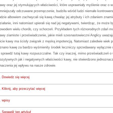
awy oraz jej stymulujących właściwości, które usprawniały myślenie oraz o w
mniejszały odczuwane przemęczenie, budziła wśród ludzi niemałe kontrowers
udzie albowiem zachwycali się kawą chwaląc jej atrybuty i ich zdaniem znami
ziałanie, inni natomiast upierali się nad jej negatywami, twierdząc, że może b
owodem wielu chorób, czy schorzeń. Przykładem tych różnorodnych zdań m
awy ziarniste i przeświadczenie, jakie mieli szesnastowieczni Anglicy uważaj
icie kawy ma ścisły związek z męską impotencją. Natomiast zaledwie wiek p
znano kawę za bardzo wyśmienity środek leczniczy sprzedawany wyłącznie 
 sprawdź tutaj kawy rozpuszczalne. Tak czy inaczej, mimo przeświadczeń o 
ozytywnych jak i negatywnych właściwości kawy, nie stwierdzono jednoznac
naczenia jej wpływu na nasze zdrowie.
.
Dowiedz się więcej
.
Kliknij, aby przeczytać więcej
.
wpisy
.
Sprawdź ten artykuł